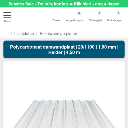
Summer Sale - Tot 30% korting ☀️ Klik hier! - nog 4 dagen
0
0
0
Zoeken
Vergelijkingslijst
Verlanglijst
Winkelwagen
Menu
Lichtplaten
Enkelwandige platen
Polycarbonaat damwandplaat | 20/1100 | 1,00 mm |
Helder | 4,50 m