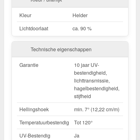
voor ongecompliceerde montage.
Garantie
– 10 jaar op materiaalkwaliteit voor
Kleur
Helder
betrouwbaarheid.
Lichtdoorlaat
ca. 90 %
Ideaal voor de volgende toepassingen:
Carports, terrassen & overkappingen
–
Technische eigenschappen
Heldere, beschutte overkappingen.
Tuinhuisjes & kassen
– Perfecte
Garantie
10 jaar UV-
lichttransmissie voor planten.
bestendigheid,
Renovaties & nieuwbouw
– Moderne &
lichttransmissie,
duurzame dakbedekking.
hagelbestendigheid,
Commerciële hallen & opslagruimte
– Heldere
stijfheid
interieurs zonder extra energieverbruik.
Agrarische gebouwen
– Weerbestendige
Hellingshoek
min. 7° (12,22 cm/m)
oplossing voor stallen & machinehallen.
Temperatuurbestendig
Tot 120°
Op maat gemaakt & efficiënte montage
UV-Bestendig
Ja