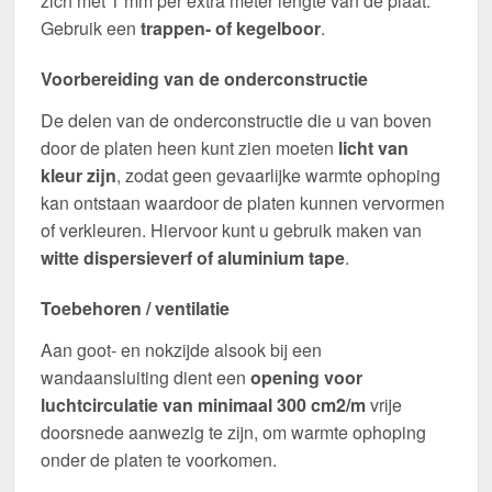
zich met 1 mm per extra meter lengte van de plaat.
Gebruik een
trappen- of kegelboor
.
Voorbereiding van de onderconstructie
De delen van de onderconstructie die u van boven
door de platen heen kunt zien moeten
licht van
kleur zijn
, zodat geen gevaarlijke warmte ophoping
kan ontstaan waardoor de platen kunnen vervormen
of verkleuren. Hiervoor kunt u gebruik maken van
witte dispersieverf of aluminium tape
.
Toebehoren / ventilatie
Aan goot- en nokzijde alsook bij een
wandaansluiting dient een
opening voor
luchtcirculatie van minimaal 300 cm2/m
vrije
doorsnede aanwezig te zijn, om warmte ophoping
onder de platen te voorkomen.