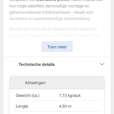
hun hoge stabiliteit, eenvoudige montage en
geharmoniseerde lichttransmissie - ideaal voor
duurzame en weerbestendige dakbedekking.
Zonder een robuuste lichtplaat kunnen daken en
muren snel aangetast worden door het weer. Deze
lichtplaten zijn speciaal ontwikkeld om een
Toon meer
robuuste en duurzame oplossing voor
lichtdoorlatende dakbedekking
te bieden. Het
overtuigt door eenvoudige bediening, hoge
Technische details
weerstand en een weerbestendig oppervlak.
Gemaakt van
Polycarbonaat
met een
Afmetingen
materiaaldikte van 1,00 mm
, biedt het een robuuste
dakoplossing. De
plaatbreedte van 1,14 m
en de
Gewicht (ca.)
7,73 kg/stuk
effectieve werkende breedte van 1,10 m
maken
een snelle en efficiënte montage mogelijk. De
Lengte
4,50 m
Helder
variant zorgt voor optimale