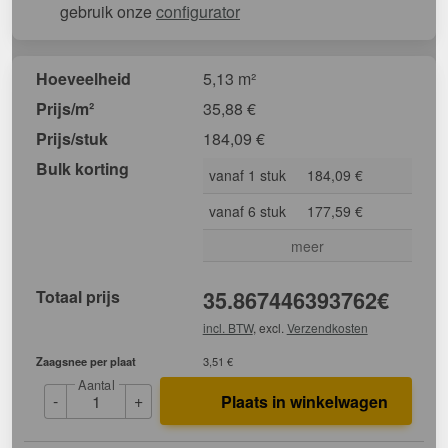
gebruik onze
configurator
Hoeveelheid
5,13 m²
Prijs/m²
35,88
€
Prijs/stuk
184,09
€
Bulk korting
vanaf 1 stuk
184,09 €
vanaf 6 stuk
177,59 €
meer
Totaal prijs
35.867446393762
€
incl. BTW
, excl.
Verzendkosten
Zaagsnee per plaat
3,51 €
Aantal
-
+
Plaats in winkelwagen