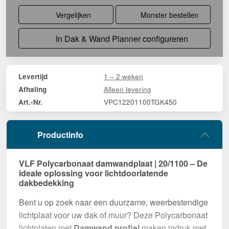
Vergelijken
Monster bestellen
In Dak & Wand Planner configureren
1 – 2 weken
Levertijd
Alleen levering
Afhaling
VPC12201100TGK450
Art.-Nr.
Productinfo
VLF Polycarbonaat damwandplaat | 20/1100 – De
ideale oplossing voor lichtdoorlatende
dakbedekking
Bent u op zoek naar een duurzame, weerbestendige
lichtplaat voor uw dak of muur? Deze Polycarbonaat
lichtplaten met
Damwand profiel
maken indruk met