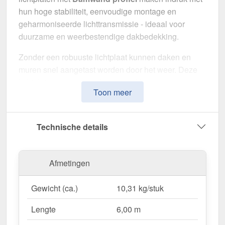
hun hoge stabiliteit, eenvoudige montage en
geharmoniseerde lichttransmissie - ideaal voor
duurzame en weerbestendige dakbedekking.
Zonder een robuuste lichtplaat kunnen daken en
muren snel aangetast worden door het weer. Deze
lichtplaten zijn speciaal ontwikkeld om een
Toon meer
robuuste en duurzame oplossing voor
lichtdoorlatende dakbedekking
te bieden. Het
overtuigt door eenvoudige bediening, hoge
Technische details
weerstand en een weerbestendig oppervlak.
Gemaakt van
Polycarbonaat
met een
Afmetingen
materiaaldikte van 1,00 mm
, biedt het een robuuste
dakoplossing. De
plaatbreedte van 1,14 m
en de
Gewicht (ca.)
10,31 kg/stuk
effectieve werkende breedte van 1,10 m
maken
een snelle en efficiënte montage mogelijk. De
Lengte
6,00 m
Helder
variant zorgt voor optimale