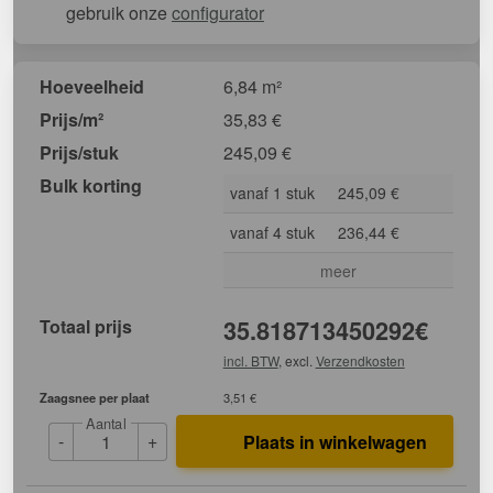
gebruik onze
configurator
Hoeveelheid
6,84 m²
Prijs/m²
35,83
€
Prijs/stuk
245,09
€
Bulk korting
vanaf 1 stuk
245,09 €
vanaf 4 stuk
236,44 €
meer
Totaal prijs
35.818713450292
€
incl. BTW
, excl.
Verzendkosten
Zaagsnee per plaat
3,51 €
Aantal
-
+
Plaats in winkelwagen