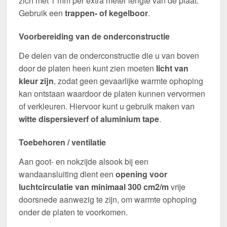
zich met 1 mm per extra meter lengte van de plaat.
Gebruik een
trappen- of kegelboor
.
Voorbereiding van de onderconstructie
De delen van de onderconstructie die u van boven
door de platen heen kunt zien moeten
licht van
kleur zijn
, zodat geen gevaarlijke warmte ophoping
kan ontstaan waardoor de platen kunnen vervormen
of verkleuren. Hiervoor kunt u gebruik maken van
witte dispersieverf of aluminium tape
.
Toebehoren / ventilatie
Aan goot- en nokzijde alsook bij een
wandaansluiting dient een
opening voor
luchtcirculatie van minimaal 300 cm2/m
vrije
doorsnede aanwezig te zijn, om warmte ophoping
onder de platen te voorkomen.