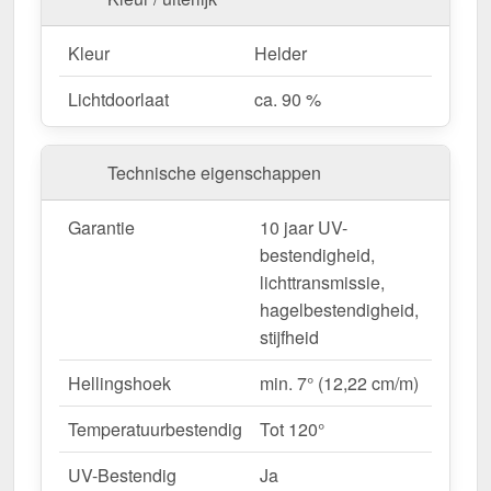
voor ongecompliceerde montage.
Garantie
– 10 jaar op materiaalkwaliteit voor
Kleur
Helder
betrouwbaarheid.
Lichtdoorlaat
ca. 90 %
Ideaal voor de volgende toepassingen:
Carports, terrassen & overkappingen
–
Technische eigenschappen
Heldere, beschutte overkappingen.
Tuinhuisjes & kassen
– Perfecte
Garantie
10 jaar UV-
lichttransmissie voor planten.
bestendigheid,
Renovaties & nieuwbouw
– Moderne &
lichttransmissie,
duurzame dakbedekking.
hagelbestendigheid,
Commerciële hallen & opslagruimte
– Heldere
stijfheid
interieurs zonder extra energieverbruik.
Agrarische gebouwen
– Weerbestendige
Hellingshoek
min. 7° (12,22 cm/m)
oplossing voor stallen & machinehallen.
Temperatuurbestendig
Tot 120°
Op maat gemaakt & efficiënte montage
UV-Bestendig
Ja