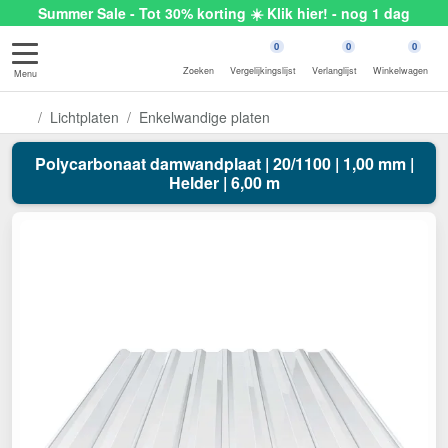
Summer Sale - Tot 30% korting ☀️ Klik hier! - nog 1 dag
0
0
0
Zoeken
Vergelijkingslijst
Verlanglijst
Winkelwagen
Menu
Lichtplaten
Enkelwandige platen
Polycarbonaat damwandplaat | 20/1100 | 1,00 mm |
Helder | 6,00 m