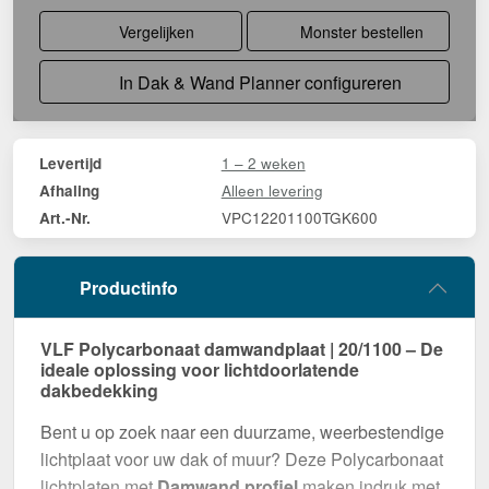
Vergelijken
Monster bestellen
In Dak & Wand Planner configureren
1 – 2 weken
Levertijd
Alleen levering
Afhaling
VPC12201100TGK600
Art.-Nr.
Productinfo
VLF Polycarbonaat damwandplaat | 20/1100 – De
ideale oplossing voor lichtdoorlatende
dakbedekking
Bent u op zoek naar een duurzame, weerbestendige
lichtplaat voor uw dak of muur? Deze Polycarbonaat
lichtplaten met
Damwand profiel
maken indruk met