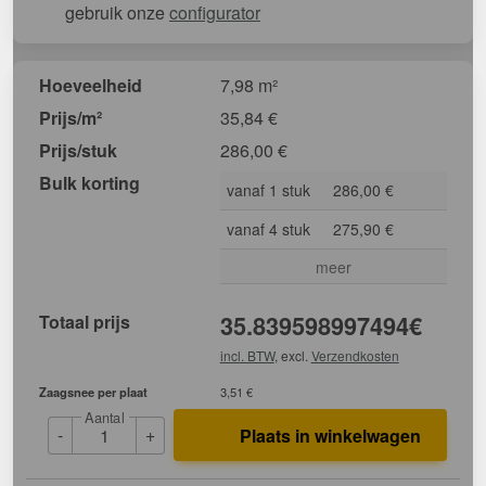
gebruik onze
configurator
Hoeveelheid
7,98 m²
Prijs/m²
35,84
€
Prijs/stuk
286,00
€
Bulk korting
vanaf 1 stuk
286,00 €
vanaf 4 stuk
275,90 €
meer
Totaal prijs
35.839598997494
€
incl. BTW
, excl.
Verzendkosten
Zaagsnee per plaat
3,51 €
Aantal
-
+
Plaats in winkelwagen