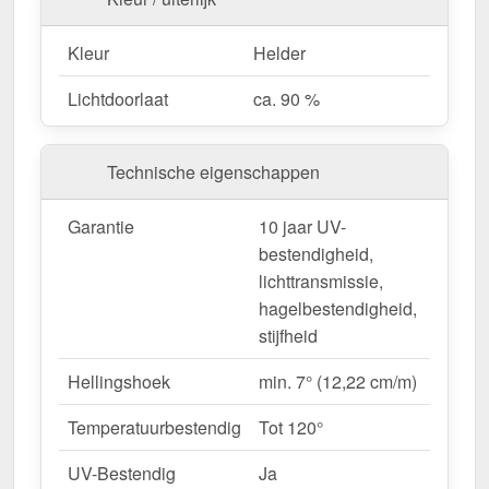
voor ongecompliceerde montage.
Garantie
– 10 jaar op materiaalkwaliteit voor
Kleur
Helder
betrouwbaarheid.
Lichtdoorlaat
ca. 90 %
Ideaal voor de volgende toepassingen:
Carports, terrassen & overkappingen
–
Technische eigenschappen
Heldere, beschutte overkappingen.
Tuinhuisjes & kassen
– Perfecte
Garantie
10 jaar UV-
lichttransmissie voor planten.
bestendigheid,
Renovaties & nieuwbouw
– Moderne &
lichttransmissie,
duurzame dakbedekking.
hagelbestendigheid,
Commerciële hallen & opslagruimte
– Heldere
stijfheid
interieurs zonder extra energieverbruik.
Agrarische gebouwen
– Weerbestendige
Hellingshoek
min. 7° (12,22 cm/m)
oplossing voor stallen & machinehallen.
Temperatuurbestendig
Tot 120°
Op maat gemaakt & efficiënte montage
UV-Bestendig
Ja