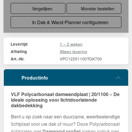
Vergelijken
Monster bestellen
In Dak & Wand Planner configureren
1 – 2 weken
Levertijd
Alleen levering
Afhaling
VPC12201100TGK700
Art.-Nr.
Productinfo
VLF Polycarbonaat damwandplaat | 20/1100 – De
ideale oplossing voor lichtdoorlatende
dakbedekking
Bent u op zoek naar een duurzame, weerbestendige
lichtplaat voor uw dak of muur? Deze Polycarbonaat
lichtplaten met
Damwand profiel
maken indruk met