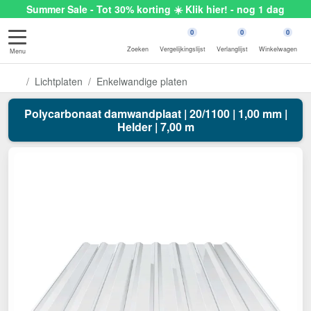
Summer Sale - Tot 30% korting ☀️ Klik hier! - nog 1 dag
0
0
0
Zoeken
Vergelijkingslijst
Verlanglijst
Winkelwagen
Menu
Lichtplaten
Enkelwandige platen
Polycarbonaat damwandplaat | 20/1100 | 1,00 mm |
Helder | 7,00 m