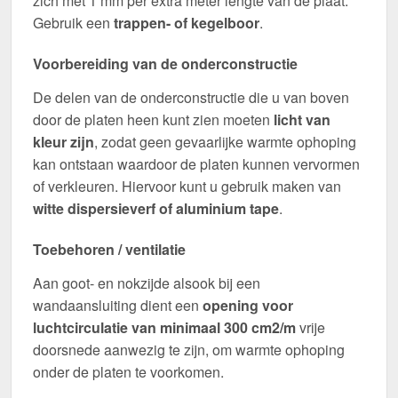
zich met 1 mm per extra meter lengte van de plaat.
Gebruik een
trappen- of kegelboor
.
Voorbereiding van de onderconstructie
De delen van de onderconstructie die u van boven
door de platen heen kunt zien moeten
licht van
kleur zijn
, zodat geen gevaarlijke warmte ophoping
kan ontstaan waardoor de platen kunnen vervormen
of verkleuren. Hiervoor kunt u gebruik maken van
witte dispersieverf of aluminium tape
.
Toebehoren / ventilatie
Aan goot- en nokzijde alsook bij een
wandaansluiting dient een
opening voor
luchtcirculatie van minimaal 300 cm2/m
vrije
doorsnede aanwezig te zijn, om warmte ophoping
onder de platen te voorkomen.