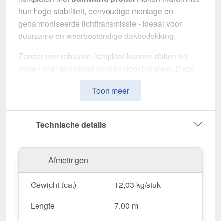
hun hoge stabiliteit, eenvoudige montage en
geharmoniseerde lichttransmissie - ideaal voor
duurzame en weerbestendige dakbedekking.
Zonder een robuuste lichtplaat kunnen daken en
muren snel aangetast worden door het weer. Deze
lichtplaten zijn speciaal ontwikkeld om een
Toon meer
robuuste en duurzame oplossing voor
lichtdoorlatende dakbedekking
te bieden. Het
overtuigt door eenvoudige bediening, hoge
Technische details
weerstand en een weerbestendig oppervlak.
Gemaakt van
Polycarbonaat
met een
Afmetingen
materiaaldikte van 1,00 mm
, biedt het een robuuste
dakoplossing. De
plaatbreedte van 1,14 m
en de
Gewicht (ca.)
12,03 kg/stuk
effectieve werkende breedte van 1,10 m
maken
een snelle en efficiënte montage mogelijk. De
Lengte
7,00 m
Helder
variant zorgt voor optimale