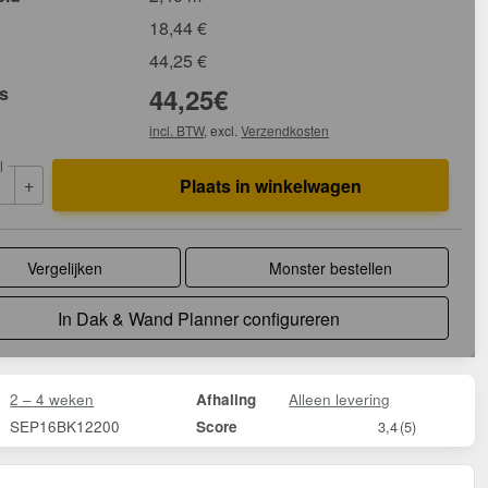
18,44
€
44,25
€
js
44,25
€
incl. BTW
, excl.
Verzendkosten
l
+
Plaats in winkelwagen
Vergelijken
Monster bestellen
In Dak & Wand Planner configureren
2 – 4 weken
Alleen levering
Afhaling
SEP16BK12200
Score
3,4
(5)