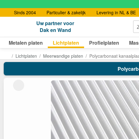
Sinds 2004
Particulier & zakelijk
Levering in NL & BE
Uw partner voor
Dak en Wand
Metalen platen
Lichtplaten
Profielplaten
Mas
Lichtplaten
Meerwandige platen
Polycarbonaat kanaalpla
Polycarbo