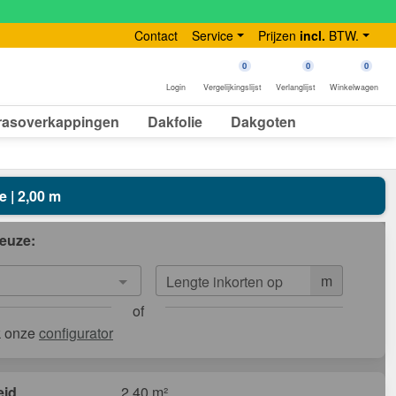
Contact
Service
Prijzen
incl.
BTW.
0
0
0
Login
Vergelijkingslijst
Verlanglijst
Winkelwagen
rasoverkappingen
Dakfolie
Dakgoten
e | 2,00 m
euze:
m
Lengte inkorten op
of
k onze
configurator
eid
2,40 m²