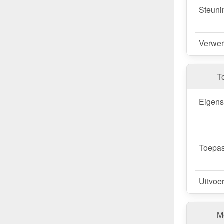
Steuni
Verwer
T
Eigen
Toepas
Uitvoe
Me