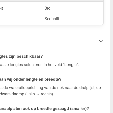
it
Bio
Scobalit
gtes zijn beschikbaar?
vaste lengtes selecteren in het veld “Lengte”.
aan wij onder lengte en breedte?
is de wateraflooprichting van de nok naar de druiplijst, de
 dwars daarop (links ↔ rechts).
naalplaten ook op breedte gezaagd (smaller)?