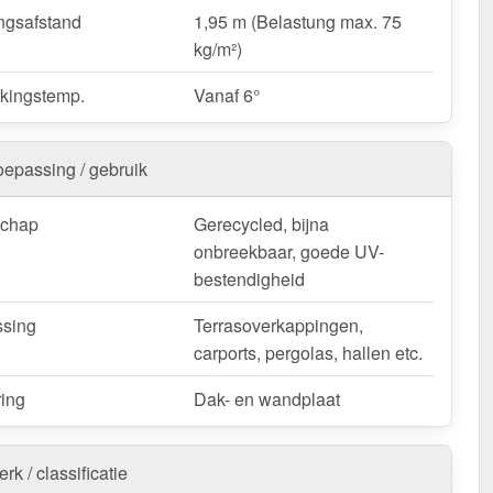
ngsafstand
1,95 m (Belastung max. 75
kg/m²)
kingstemp.
Vanaf 6°
oepassing / gebruik
schap
Gerecycled, bijna
onbreekbaar, goede UV-
bestendigheid
sing
Terrasoverkappingen,
carports, pergolas, hallen etc.
ring
Dak- en wandplaat
rk / classificatie