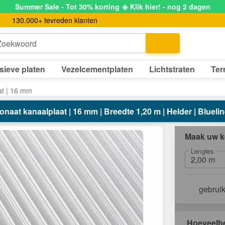
Summer Sale - Tot 30% korting ☀️ Klik hier! - nog 2 dagen
130.000+ tevreden klanten
Zoekwoord
sieve platen
Vezelcementplaten
Lichtstraten
Ter
at | 16 mm
naat kanaalplaat | 16 mm | Breedte 1,20 m | Helder | Bluelin
Maak uw k
Lengtes
gebrui
Hoeveelh