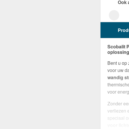
Ook 
Prod
Scobalit 
oplossing
Bent u op
voor uw d
wandig st
thermische
voor energ
Zonder ee
verliezen 
speciaal o
voor lich