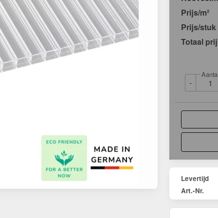
Prijs/m²
Prijs/stuk
Totaal pri
Aanta
-
Levertijd
Art.-Nr.