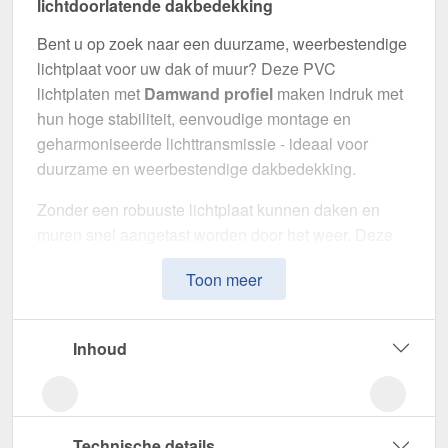
lichtdoorlatende dakbedekking
Bent u op zoek naar een duurzame, weerbestendige
lichtplaat voor uw dak of muur? Deze PVC
lichtplaten met
Damwand profiel
maken indruk met
hun hoge stabiliteit, eenvoudige montage en
geharmoniseerde lichttransmissie - ideaal voor
duurzame en weerbestendige dakbedekking.
Zonder een robuuste lichtplaat kunnen daken en
muren snel aangetast worden door het weer. Deze
lichtplaten zijn speciaal ontwikkeld om een
Toon meer
robuuste en duurzame oplossing voor
lichtdoorlatende dakbedekking
te bieden. Het
overtuigt door eenvoudige bediening, hoge
Inhoud
weerstand en een weerbestendig oppervlak.
Gemaakt van
PVC
met een
materiaaldikte van 1,40
mm
, biedt het een robuuste dakoplossing. De
Technische details