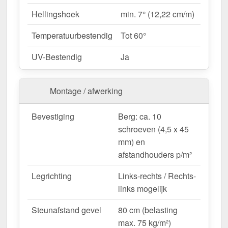
betrouwbaarheid.
Hellingshoek
min. 7° (12,22 cm/m)
Temperatuurbestendig
Tot 60°
Ideaal voor de volgende toepassingen:
Carports, terrassen & overkappingen
–
UV-Bestendig
Ja
Heldere, beschutte overkappingen.
Tuinhuisjes & kassen
– Perfecte
Montage / afwerking
lichttransmissie voor planten.
Renovaties & nieuwbouw
– Moderne &
Bevestiging
Berg: ca. 10
duurzame dakbedekking.
schroeven (4,5 x 45
Commerciële hallen & opslagruimte
– Heldere
mm) en
interieurs zonder extra energieverbruik.
afstandhouders p/m²
Agrarische gebouwen
– Weerbestendige
oplossing voor stallen & machinehallen.
Legrichting
Links-rechts / Rechts-
links mogelijk
Op maat gemaakt & efficiënte montage
Steunafstand gevel
80 cm (belasting
Uw PVC lichtplaten uit het voordeelpakket worden
max. 75 kg/m²)
gratis op de door u gewenste lengte gezaagd
-