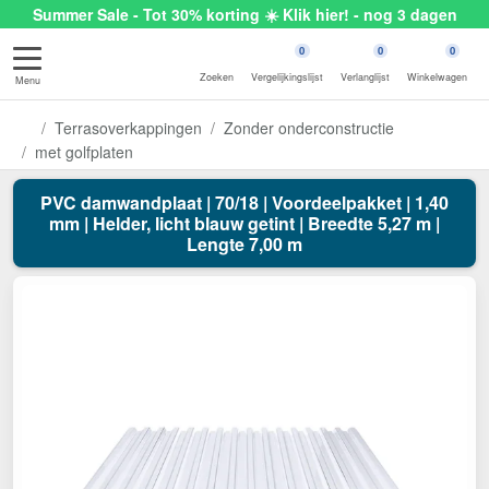
Summer Sale - Tot 30% korting ☀️ Klik hier! - nog 3 dagen
0
0
0
Zoeken
Vergelijkingslijst
Verlanglijst
Winkelwagen
Menu
Terrasoverkappingen
Zonder onderconstructie
met golfplaten
PVC damwandplaat | 70/18 | Voordeelpakket | 1,40
mm | Helder, licht blauw getint | Breedte 5,27 m |
Lengte 7,00 m