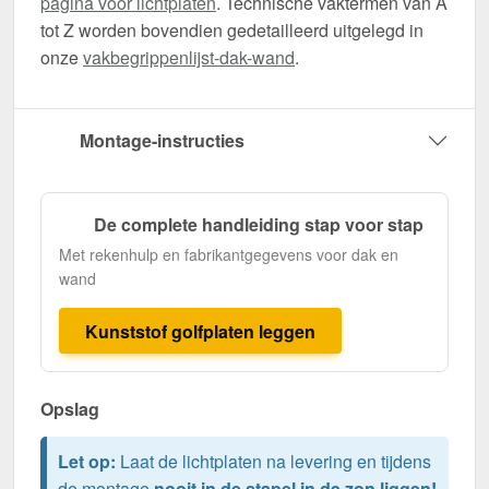
pagina voor lichtplaten
. Technische vaktermen van A
tot Z worden bovendien gedetailleerd uitgelegd in
onze
vakbegrippenlijst-dak-wand
.
Montage-instructies
De complete handleiding stap voor stap
Met rekenhulp en fabrikantgegevens voor dak en
wand
Kunststof golfplaten leggen
Opslag
Let op:
Laat de lichtplaten na levering en tijdens
de montage
nooit in de stapel in de zon liggen!