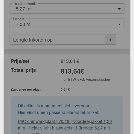
Totale breedte
5,27 m
Lengte
7,00 m
m
Lengte inkorten op
Prijs/set
813,64
€
Totaal prijs
813,64
€
incl. BTW
, excl.
Verzendkosten
Zaagsnee per plaat
3,51 €
Dit artikel is momenteel niet leverbaar.
Hier vindt u een passend alternatief artikel:
PVC damwandplaat | 70/18 | Voordeelpakket 1,30
mm | Helder, licht blauw getint | Breedte 5,27 m |