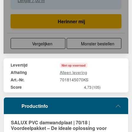
Lengte 7,00 m
Herinner mij
Vergelijken
Monster bestellen
Levertijd
Niet op voorraad
Alleen levering
Afhaling
7018145070KS
Art.-Nr.
Score
4,73
(105)
Productinfo
SALUX PVC damwandplaat | 70/18 |
Voordeelpakket – De ideale oplossing voor