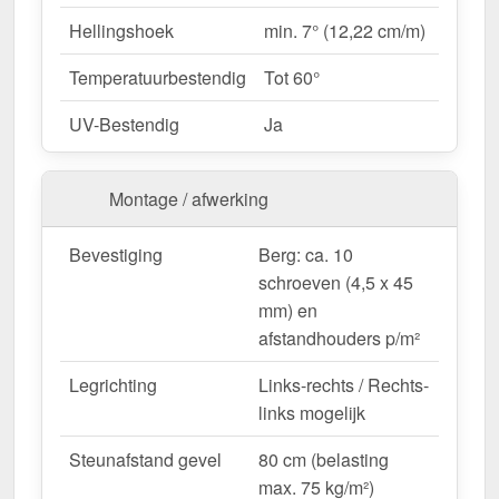
betrouwbaarheid.
Hellingshoek
min. 7° (12,22 cm/m)
Temperatuurbestendig
Tot 60°
Ideaal voor de volgende toepassingen:
Carports, terrassen & overkappingen
–
UV-Bestendig
Ja
Heldere, beschutte overkappingen.
Tuinhuisjes & kassen
– Perfecte
Montage / afwerking
lichttransmissie voor planten.
Renovaties & nieuwbouw
– Moderne &
Bevestiging
Berg: ca. 10
duurzame dakbedekking.
schroeven (4,5 x 45
Commerciële hallen & opslagruimte
– Heldere
mm) en
interieurs zonder extra energieverbruik.
afstandhouders p/m²
Agrarische gebouwen
– Weerbestendige
oplossing voor stallen & machinehallen.
Legrichting
Links-rechts / Rechts-
links mogelijk
Op maat gemaakt & efficiënte montage
Steunafstand gevel
80 cm (belasting
Uw PVC lichtplaten uit het voordeelpakket worden
max. 75 kg/m²)
gratis op de door u gewenste lengte gezaagd
-