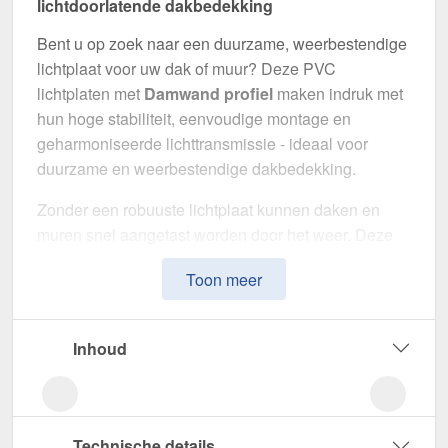
lichtdoorlatende dakbedekking
Bent u op zoek naar een duurzame, weerbestendige
lichtplaat voor uw dak of muur? Deze PVC
lichtplaten met
Damwand profiel
maken indruk met
hun hoge stabiliteit, eenvoudige montage en
geharmoniseerde lichttransmissie - ideaal voor
duurzame en weerbestendige dakbedekking.
Zonder een robuuste lichtplaat kunnen daken en
muren snel aangetast worden door het weer. Deze
lichtplaten zijn speciaal ontwikkeld om een
Toon meer
robuuste en duurzame oplossing voor
lichtdoorlatende dakbedekking
te bieden. Het
overtuigt door eenvoudige bediening, hoge
Inhoud
weerstand en een weerbestendig oppervlak.
Gemaakt van
PVC
met een
materiaaldikte van 1,40
mm
, biedt het een robuuste dakoplossing. De
Technische details