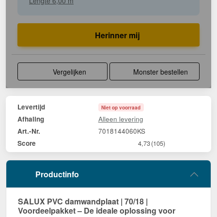
Lengte 6,00 m
Herinner mij
Vergelijken
Monster bestellen
Levertijd
Niet op voorraad
Alleen levering
Afhaling
7018144060KS
Art.-Nr.
Score
4,73
(105)
Productinfo
SALUX PVC damwandplaat | 70/18 |
Voordeelpakket – De ideale oplossing voor