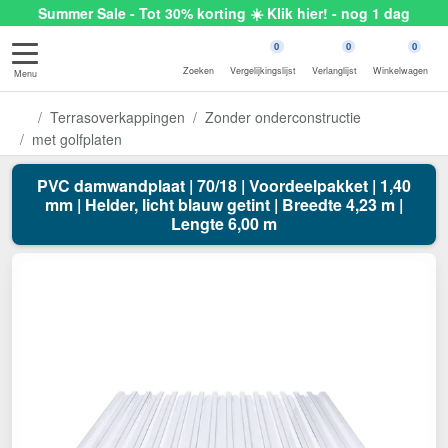
Summer Sale - Tot 30% korting ☀️ Klik hier! - nog 1 dag
0
0
0
Zoeken
Vergelijkingslijst
Verlanglijst
Winkelwagen
Menu
Terrasoverkappingen
Zonder onderconstructie
met golfplaten
PVC damwandplaat | 70/18 | Voordeelpakket | 1,40
mm | Helder, licht blauw getint | Breedte 4,23 m |
Lengte 6,00 m