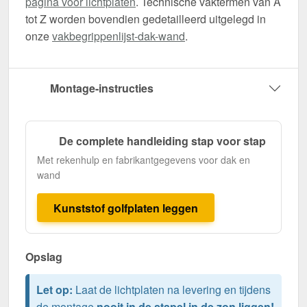
pagina voor lichtplaten
. Technische vaktermen van A
tot Z worden bovendien gedetailleerd uitgelegd in
onze
vakbegrippenlijst-dak-wand
.
Montage-instructies
De complete handleiding stap voor stap
Met rekenhulp en fabrikantgegevens voor dak en
wand
Kunststof golfplaten leggen
Opslag
Let op:
Laat de lichtplaten na levering en tijdens
de montage
nooit in de stapel in de zon liggen!