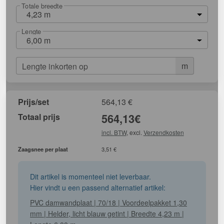
Totale breedte
4,23 m
Lengte
6,00 m
m
Lengte inkorten op
Prijs/set
564,13
€
Totaal prijs
564,13
€
incl. BTW
, excl.
Verzendkosten
Zaagsnee per plaat
3,51 €
Dit artikel is momenteel niet leverbaar.
Hier vindt u een passend alternatief artikel:
PVC damwandplaat | 70/18 | Voordeelpakket 1,30
mm | Helder, licht blauw getint | Breedte 4,23 m |