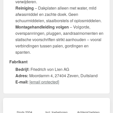
verwijderen.
Reiniging
– Dakplaten alleen met water, mild
afwasmiddel en zachte doek. Geen
schuurmiddelen, staalborstels of oplosmiddelen.
Montagehandleiding volgen
– Volgorde,
overspanningen, pluggen, aandraaimomenten en
statische voorschriften strikt aanhouden – vooral
verbindingen tussen palen, gordingen en
spanten.
Fabrikant
Bedrijf:
Friedrich von Lien AG
Adres:
Moordamm 4, 27404 Zeven, Duitsland
E-mail:
[email protected]
Sinds 2004
Incl. toebehoren
Achteraf betalen