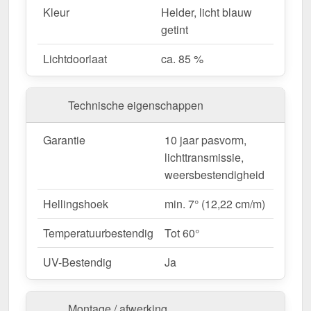
functioneel.
Kleur
Helder, licht blauw
Lichttransmissie
– Laat ongeveer 85 % van
getint
natuurlijk licht door.
Weerbestendig
– Beschermd tegen UV-stralen
Lichtdoorlaat
ca. 85 %
& vocht.
Hittebestendig
– Tot 60° temperatuurbestendig.
Technische eigenschappen
Eenvoudige montage
– Lichtgewicht materiaal
voor ongecompliceerde montage.
Garantie
10 jaar pasvorm,
Complete set voor veilige installatie
– Alle
lichttransmissie,
belangrijke onderdelen inbegrepen.
weersbestendigheid
Garantie
– 10 jaar op materiaalkwaliteit voor
betrouwbaarheid.
Hellingshoek
min. 7° (12,22 cm/m)
Temperatuurbestendig
Tot 60°
Ideaal voor de volgende toepassingen:
Carports, terrassen & overkappingen
–
UV-Bestendig
Ja
Heldere, beschutte overkappingen.
Tuinhuisjes & kassen
– Perfecte
Montage / afwerking
lichttransmissie voor planten.