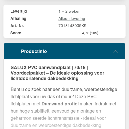
1 – 2 weken
Levertijd
Alleen levering
Afhaling
7018148035KS
Art.-Nr.
Score
4,73
(105)
Productinfo
SALUX PVC damwandplaat | 70/18 |
Voordeelpakket – De ideale oplossing voor
lichtdoorlatende dakbedekking
Bent u op zoek naar een duurzame, weerbestendige
lichtplaat voor uw dak of muur? Deze PVC
lichtplaten met
Damwand profiel
maken indruk met
hun hoge stabiliteit, eenvoudige montage en
geharmoniseerde lichttransmissie - ideaal voor
duurzame en weerbestendige dakbedekking.