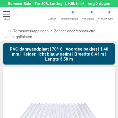
Summer Sale - Tot 30% korting ☀️ Klik hier! - nog 2 dagen
0
0
0
Zoeken
Vergelijkingslijst
Verlanglijst
Winkelwagen
Menu
Terrasoverkappingen
Zonder onderconstructie
met golfplaten
PVC damwandplaat | 70/18 | Voordeelpakket | 1,40
mm | Helder, licht blauw getint | Breedte 8,41 m |
Lengte 3,50 m