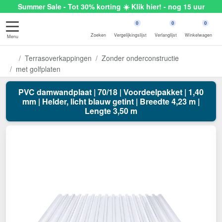
Summer Sale - Tot 30% korting ☀️ Klik hier! - nog 15 uur
0
0
0
Zoeken
Vergelijkingslijst
Verlanglijst
Winkelwagen
Menu
Terrasoverkappingen
Zonder onderconstructie
met golfplaten
PVC damwandplaat | 70/18 | Voordeelpakket | 1,40
mm | Helder, licht blauw getint | Breedte 4,23 m |
Lengte 3,50 m