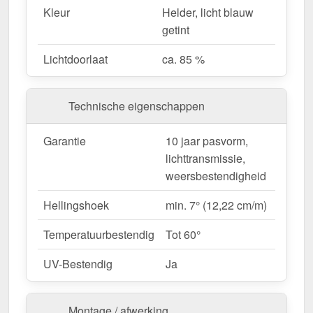
functioneel.
Kleur
Helder, licht blauw
Lichttransmissie
– Laat ongeveer 85 % van
getint
natuurlijk licht door.
Weerbestendig
– Beschermd tegen UV-stralen
Lichtdoorlaat
ca. 85 %
& vocht.
Hittebestendig
– Tot 60° temperatuurbestendig.
Technische eigenschappen
Eenvoudige montage
– Lichtgewicht materiaal
voor ongecompliceerde montage.
Garantie
10 jaar pasvorm,
Complete set voor veilige installatie
– Alle
lichttransmissie,
belangrijke onderdelen inbegrepen.
weersbestendigheid
Garantie
– 10 jaar op materiaalkwaliteit voor
betrouwbaarheid.
Hellingshoek
min. 7° (12,22 cm/m)
Temperatuurbestendig
Tot 60°
Ideaal voor de volgende toepassingen:
Carports, terrassen & overkappingen
–
UV-Bestendig
Ja
Heldere, beschutte overkappingen.
Tuinhuisjes & kassen
– Perfecte
Montage / afwerking
lichttransmissie voor planten.