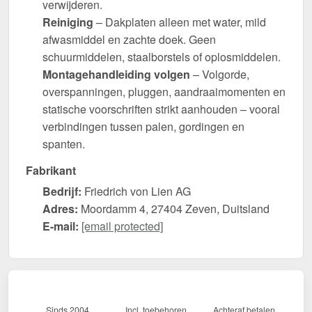
verwijderen.
Reiniging
– Dakplaten alleen met water, mild
afwasmiddel en zachte doek. Geen
schuurmiddelen, staalborstels of oplosmiddelen.
Montagehandleiding volgen
– Volgorde,
overspanningen, pluggen, aandraaimomenten en
statische voorschriften strikt aanhouden – vooral
verbindingen tussen palen, gordingen en
spanten.
Fabrikant
Bedrijf:
Friedrich von Lien AG
Adres:
Moordamm 4, 27404 Zeven, Duitsland
E-mail:
[email protected]
Sinds 2004
Incl. toebehoren
Achteraf betalen