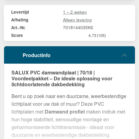
1 – 2 weken
Levertijd
Alleen levering
Afhaling
7018144035KS
Art.-Nr.
Score
4,73
(105)
Productinfo
SALUX PVC damwandplaat | 70/18 |
Voordeelpakket – De ideale oplossing voor
lichtdoorlatende dakbedekking
Bent u op zoek naar een duurzame, weerbestendige
lichtplaat voor uw dak of muur? Deze PVC
lichtplaten met
Damwand profiel
maken indruk met
hun hoge stabiliteit, eenvoudige montage en
geharmoniseerde lichttransmissie - ideaal voor
duurzame en weerbestendige dakbedekking.