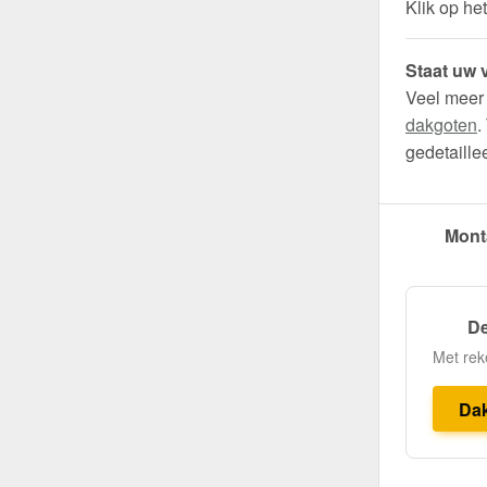
Klik op he
Staat uw v
Veel meer
dakgoten
.
gedetaille
Mont
De
Met rek
Da