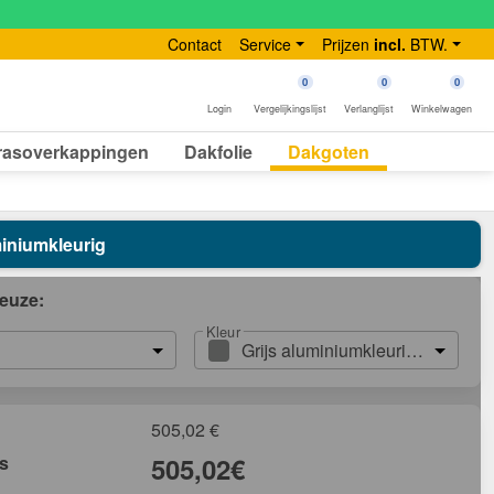
Contact
Service
Prijzen
incl.
BTW.
0
0
0
Login
Vergelijkingslijst
Verlanglijst
Winkelwagen
rasoverkappingen
Dakfolie
Dakgoten
miniumkleurig
euze:
Kleur
Grijs aluminiumkleurig (RAL900
505,02
€
js
505,02
€