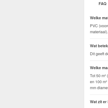
FAQ
Welke mat
PVC (voord
materiaal).
Wat betek
Dit geeft 
Welke maa
Tot 50 m² 
en 100 m²
mm diamet
Wat zit er