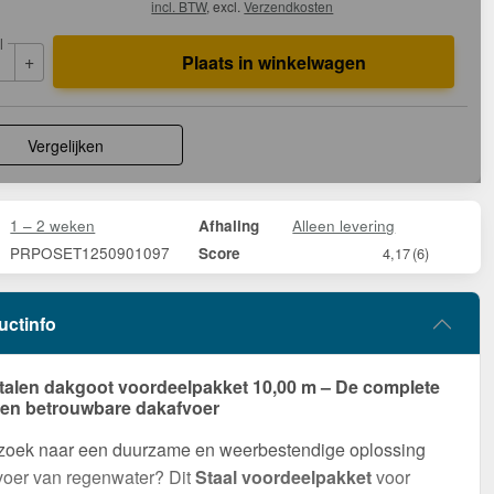
incl. BTW
, excl.
Verzendkosten
l
+
Plaats in winkelwagen
Vergelijken
1 – 2 weken
Alleen levering
Afhaling
PRPOSET1250901097
Score
4,17
(6)
uctinfo
talen dakgoot voordeelpakket 10,00 m – De complete
een betrouwbare dakafvoer
 zoek naar een duurzame en weerbestendige oplossing
voer van regenwater? Dit
Staal voordeelpakket
voor