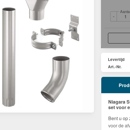
Aanta
-
Levertijd
Art.-Nr.
Prod
Niagara S
set voor 
Bent u op
voor de af