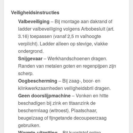
Veiligheidsinstructies
Valbeveiliging
– Bij montage aan dakrand of
ladder valbeveiliging volgens Arbobesluit (art.
3.16) toepassen (vanaf 2,5 m valhoogte
verplicht). Ladder alleen op stevige, vlakke
ondergrond.
Snijgevaar
– Werkhandschoenen dragen.
Randen van metalen goten en regenpijpen zijn
scherp.
Oogbescherming
– Bij zaag-, boor- en
klinkwerkzaamheden veiligheidsbril dragen.
Geen doorslijpmachine
– Vonken en hitte
beschadigen bij zink en titaanzink de
beschermlaag (witroest). Plaatschaar,
beugelzaag of fijngetande decoupeerzaag
gebruiken.
Warmte-uitzetting
– Bij kunststof goten