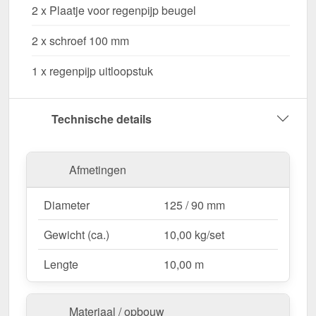
2 x Plaatje voor regenpijp beugel
Waarom Stalen dakgoot voordeelpakket 10,00
2 x schroef 100 mm
m?
Hoogwaardig Staal
– Duurzaam, stabiel &
1 x regenpijp uitloopstuk
bestand tegen weersinvloeden.
Efficiënte waterafvoer
– Optimale afmeting met
Technische details
125 / 90 mm diameter.
Eenvoudige montage
– Perfecte pasvorm voor
10,00 m lange dakgoten.
Afmetingen
UV- en corrosiebestendig
– Weerbestendig
dankzij 50 µm Polyurethan.
Diameter
125 / 90 mm
Complete set voor veilige installatie
– Alle
belangrijke onderdelen inbegrepen.
Gewicht (ca.)
10,00 kg/set
Garantie
– 15 jaar voor langdurige kwaliteit &
veiligheid.
Lengte
10,00 m
Ideaal voor de volgende toepassingen:
Materiaal / opbouw