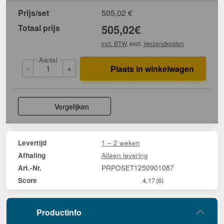
Prijs/set
505,02
€
Totaal prijs
505,02
€
incl. BTW
, excl.
Verzendkosten
Aantal
-
+
Plaats in winkelwagen
Vergelijken
1 – 2 weken
Levertijd
Alleen levering
Afhaling
PRPOSET1250901087
Art.-Nr.
Score
4,17
(6)
Productinfo