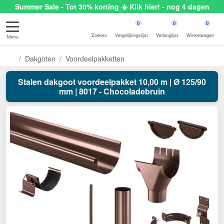
Summer Sale - Tot 30% korting ☀️ Klik hier! - nog 4 dagen
0
0
0
Zoeken
Vergelijkingslijst
Verlanglijst
Winkelwagen
Menu
Dakgoten
Voordeelpakketten
Stalen dakgoot voordeelpakket 10,00 m | Ø 125/90
mm | 8017 - Chocoladebruin