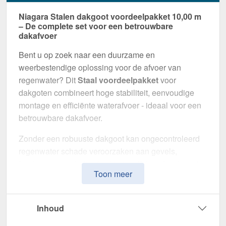
Niagara Stalen dakgoot voordeelpakket 10,00 m
– De complete set voor een betrouwbare
dakafvoer
Bent u op zoek naar een duurzame en
weerbestendige oplossing voor de afvoer van
regenwater? Dit
Staal voordeelpakket
voor
dakgoten combineert hoge stabiliteit, eenvoudige
montage en efficiënte waterafvoer - ideaal voor een
betrouwbare dakafvoer.
Zonder een robuuste dakgoot kan ongecontroleerd
regenwater schade veroorzaken aan gevels,
funderingen en buitenfaciliteiten. Dit gootsysteem is
Toon meer
speciaal ontwikkeld om een
veilige en duurzame
afwateringsoplossing
te bieden. Het maakt indruk
met zijn hoge weerstand, doordachte ontwerp en
Inhoud
eenvoudige installatie.