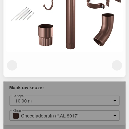
Maak uw keuze:
Lengte
10,00 m
Kleur
Chocoladebruin (RAL 8017)