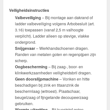
Veiligheidsinstructies
Valbeveiliging
– Bij montage aan dakrand of
ladder valbeveiliging volgens Arbobesluit (art.
3.16) toepassen (vanaf 2,5 m valhoogte
verplicht). Ladder alleen op stevige, vlakke
ondergrond.
Snijgevaar
– Werkhandschoenen dragen.
Randen van metalen goten en regenpijpen zijn
scherp.
Oogbescherming
– Bij zaag-, boor- en
klinkwerkzaamheden veiligheidsbril dragen.
Geen doorslijpmachine
– Vonken en hitte
beschadigen bij zink en titaanzink de
beschermlaag (witroest). Plaatschaar,
beugelzaag of fijngetande decoupeerzaag
gebruiken.
Warmte-uitzetting
– Bij kunststof goten