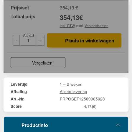
Prijs/set
354,13
€
Totaal prijs
354,13
€
incl. BTW
, excl.
Verzendkosten
Aantal
-
+
Plaats in winkelwagen
Vergelijken
1 – 2 weken
Levertijd
Alleen levering
Afhaling
PRPOSET12509005028
Art.-Nr.
Score
4,17
(6)
Productinfo