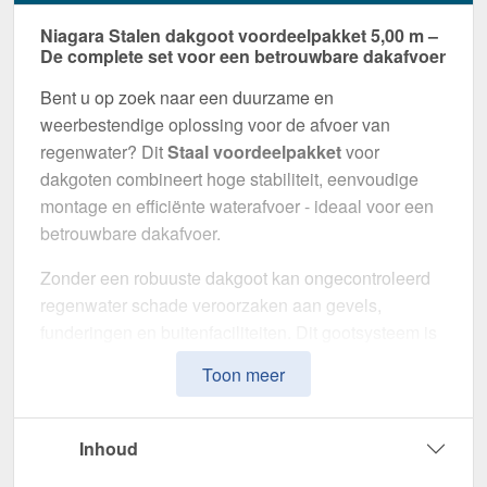
Niagara Stalen dakgoot voordeelpakket 5,00 m –
De complete set voor een betrouwbare dakafvoer
Bent u op zoek naar een duurzame en
weerbestendige oplossing voor de afvoer van
regenwater? Dit
Staal voordeelpakket
voor
dakgoten combineert hoge stabiliteit, eenvoudige
montage en efficiënte waterafvoer - ideaal voor een
betrouwbare dakafvoer.
Zonder een robuuste dakgoot kan ongecontroleerd
regenwater schade veroorzaken aan gevels,
funderingen en buitenfaciliteiten. Dit gootsysteem is
speciaal ontwikkeld om een
veilige en duurzame
Toon meer
afwateringsoplossing
te bieden. Het maakt indruk
met zijn hoge weerstand, doordachte ontwerp en
eenvoudige installatie.
Inhoud
Gemaakt van
Staal
met
50 µm Polyurethan