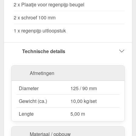
2 x Plaatje voor regenpijp beugel
Waarom Stalen dakgoot voordeelpakket 5,00 m?
2 x schroef 100 mm
Hoogwaardig Staal
– Duurzaam, stabiel &
bestand tegen weersinvloeden.
1 x regenpijp uitloopstuk
Efficiënte waterafvoer
– Optimale afmeting met
125 / 90 mm diameter.
Eenvoudige montage
– Perfecte pasvorm voor
Technische details
5,00 m lange dakgoten.
UV- en corrosiebestendig
– Weerbestendig
dankzij 50 µm Polyurethan.
Afmetingen
Complete set voor veilige installatie
– Alle
belangrijke onderdelen inbegrepen.
Diameter
125 / 90 mm
Garantie
– 15 jaar voor langdurige kwaliteit &
Gewicht (ca.)
10,00 kg/set
veiligheid.
Lengte
5,00 m
Ideaal voor de volgende toepassingen:
Woongebouwen & aanbouw
– Effectieve
Materiaal / opbouw