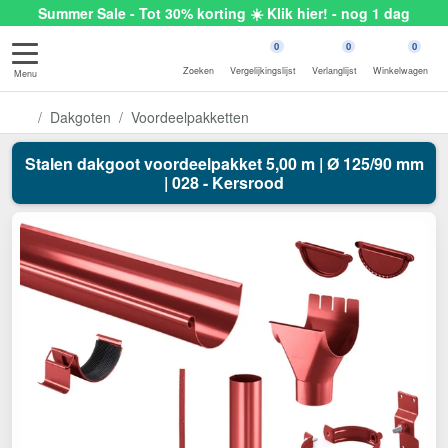
Summer Sale - Tot 30% korting ☀️ Klik hier! - nog 1 dag
0
0
0
Zoeken
Vergelijkingslijst
Verlanglijst
Winkelwagen
Menu
Dakgoten
Voordeelpakketten
Stalen dakgoot voordeelpakket 5,00 m | Ø 125/90 mm
| 028 - Kersrood