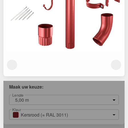
Maak uw keuze:
Lengte
5,00 m
Kleur
Kersrood (≈ RAL 3011)