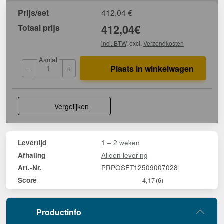
Prijs/set
412,04
€
Totaal prijs
412,04
€
incl. BTW
, excl.
Verzendkosten
Aantal
-
+
Plaats in winkelwagen
Vergelijken
1 – 2 weken
Levertijd
Alleen levering
Afhaling
PRPOSET12509007028
Art.-Nr.
Score
4,17
(6)
Productinfo