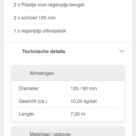
2 x Plaatje voor regenpijp beugel
Waarom Stalen dakgoot voordeelpakket 7,00 m?
2 x schroef 100 mm
Hoogwaardig Staal
– Duurzaam, stabiel &
bestand tegen weersinvloeden.
1 x regenpijp uitloopstuk
Efficiënte waterafvoer
– Optimale afmeting met
125 / 90 mm diameter.
Eenvoudige montage
– Perfecte pasvorm voor
Technische details
7,00 m lange dakgoten.
UV- en corrosiebestendig
– Weerbestendig
dankzij 50 µm Polyurethan.
Afmetingen
Complete set voor veilige installatie
– Alle
belangrijke onderdelen inbegrepen.
Diameter
125 / 90 mm
Garantie
– 15 jaar voor langdurige kwaliteit &
Gewicht (ca.)
10,00 kg/set
veiligheid.
Lengte
7,00 m
Ideaal voor de volgende toepassingen:
Woongebouwen & aanbouw
– Effectieve
Materiaal / opbouw