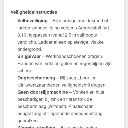
Veiligheidsinstructies
Valbeveiliging
– Bij montage aan dakrand of
ladder valbeveiliging volgens Arbobesluit (art.
3.16) toepassen (vanaf 2,5 m valhoogte
verplicht). Ladder alleen op stevige, vlakke
ondergrond.
Snijgevaar
– Werkhandschoenen dragen.
Randen van metalen goten en regenpijpen zijn
scherp.
Oogbescherming
– Bij zaag-, boor- en
klinkwerkzaamheden veiligheidsbril dragen.
Geen doorslijpmachine
– Vonken en hitte
beschadigen bij zink en titaanzink de
beschermlaag (witroest). Plaatschaar,
beugelzaag of fijngetande decoupeerzaag
gebruiken.
Warmte-uitzetting
– Bij kunststof goten