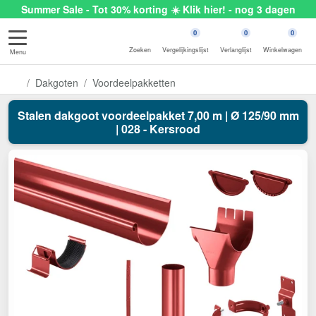
Summer Sale - Tot 30% korting ☀️ Klik hier! - nog 3 dagen
0
0
0
Zoeken
Vergelijkingslijst
Verlanglijst
Winkelwagen
Menu
Dakgoten
Voordeelpakketten
Stalen dakgoot voordeelpakket 7,00 m | Ø 125/90 mm
| 028 - Kersrood