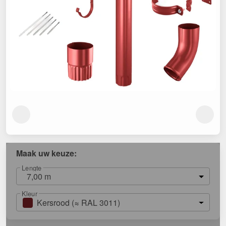
Maak uw keuze:
Lengte
7,00 m
Kleur
Kersrood (≈ RAL 3011)