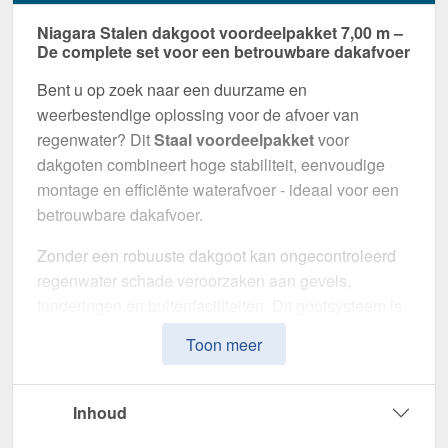
Niagara Stalen dakgoot voordeelpakket 7,00 m –
De complete set voor een betrouwbare dakafvoer
Bent u op zoek naar een duurzame en
weerbestendige oplossing voor de afvoer van
regenwater? Dit
Staal voordeelpakket
voor
dakgoten combineert hoge stabiliteit, eenvoudige
montage en efficiënte waterafvoer - ideaal voor een
betrouwbare dakafvoer.
Zonder een robuuste dakgoot kan ongecontroleerd
regenwater schade veroorzaken aan gevels,
funderingen en buitenfaciliteiten. Dit gootsysteem is
speciaal ontwikkeld om een
veilige en duurzame
Toon meer
afwateringsoplossing
te bieden. Het maakt indruk
met zijn hoge weerstand, doordachte ontwerp en
eenvoudige installatie.
Inhoud
Gemaakt van
Staal
met
50 µm Polyurethan