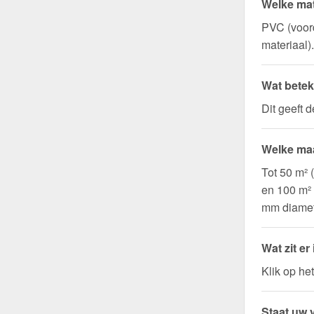
Welke mat
PVC (voord
materiaal).
Wat betek
Dit geeft 
Welke maa
Tot 50 m² 
en 100 m²
mm diamet
Wat zit er
Klik op he
Staat uw v