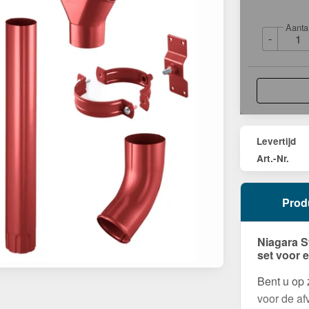
Aanta
-
Levertijd
Art.-Nr.
Prod
Niagara S
set voor 
Bent u op
voor de af