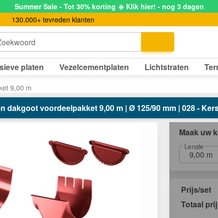
Summer Sale - Tot 30% korting ☀️ Klik hier! - nog 3 dagen
130.000+ tevreden klanten
Zoekwoord
sieve platen
Vezelcementplaten
Lichtstraten
Ter
ket 9,00 m
en dakgoot voordeelpakket 9,00 m | Ø 125/90 mm | 028 - Ker
Maak uw k
Lengte
9,00 m
Prijs/set
Totaal pri