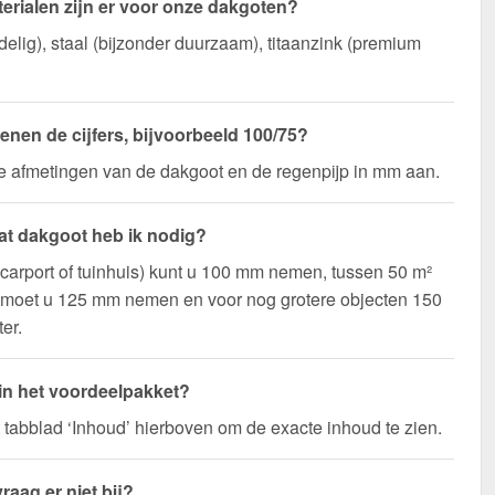
erialen zijn er voor onze dakgoten?
elig), staal (bijzonder duurzaam), titaanzink (premium
enen de cijfers, bijvoorbeeld 100/75?
de afmetingen van de dakgoot en de regenpijp in mm aan.
t dakgoot heb ik nodig?
(carport of tuinhuis) kunt u 100 mm nemen, tussen 50 m²
 moet u 125 mm nemen en voor nog grotere objecten 150
er.
 in het voordeelpakket?
t tabblad ‘Inhoud’ hierboven om de exacte inhoud te zien.
raag er niet bij?