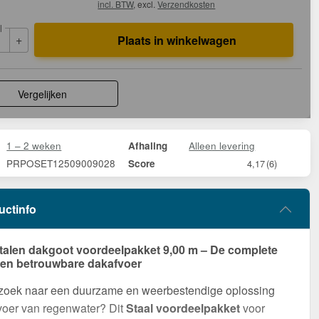
incl. BTW
, excl.
Verzendkosten
l
+
Plaats in winkelwagen
Vergelijken
1 – 2 weken
Alleen levering
Afhaling
PRPOSET12509009028
Score
4,17
(6)
uctinfo
talen dakgoot voordeelpakket 9,00 m – De complete
een betrouwbare dakafvoer
 zoek naar een duurzame en weerbestendige oplossing
voer van regenwater? Dit
Staal voordeelpakket
voor