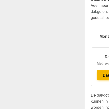
Veel meer
dakgoten
.
gedetaille
Mont
De
Met rek
Da
De dakgote
kunnen in 
worden ing