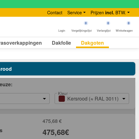
Contact
Service
Prijzen
incl.
BTW.
0
0
0
Login
Vergelijkingslijst
Verlanglijst
Winkelwagen
rasoverkappingen
Dakfolie
Dakgoten
srood
euze:
Kleur
Kersrood (≈ RAL 3011)
475,68
€
js
475,68
€