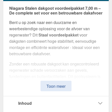
Niagara Stalen dakgoot voordeelpakket 7,00 m –
De complete set voor een betrouwbare dakafvoer
Bent u op zoek naar een duurzame en
weerbestendige oplossing voor de afvoer van
regenwater? Dit
Staal voordeelpakket
voor
dakgoten combineert hoge stabiliteit, eenvoudige
montage en efficiënte waterafvoer - ideaal voor een
betrouwbare dakafvoer.
Zonder een robuuste dakgoot kan ongecontroleerd
regenwater schade veroorzaken aan gevels,
funderingen en buitenfaciliteiten. Dit gootsysteem is
speciaal ontwikkeld om een
veilige en duurzame
Toon meer
afwateringsoplossing
te bieden. Het maakt indruk
met zijn hoge weerstand, doordachte ontwerp en
eenvoudige installatie.
Inhoud
Gemaakt van
Staal
met
50 µm Polyurethan