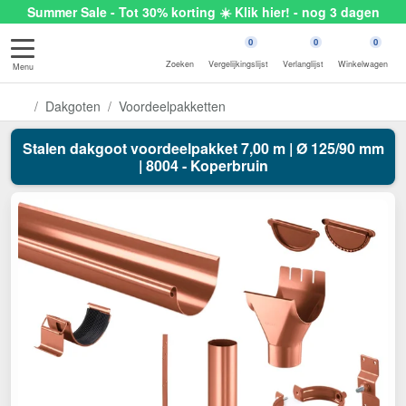
Summer Sale - Tot 30% korting ☀️ Klik hier! - nog 3 dagen
0
0
0
Zoeken
Vergelijkingslijst
Verlanglijst
Winkelwagen
Menu
Dakgoten
Voordeelpakketten
Stalen dakgoot voordeelpakket 7,00 m | Ø 125/90 mm
| 8004 - Koperbruin