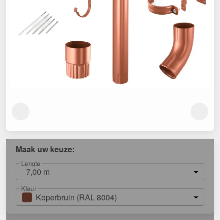
Maak uw keuze:
Lengte
7,00 m
Kleur
Koperbruin (RAL 8004)