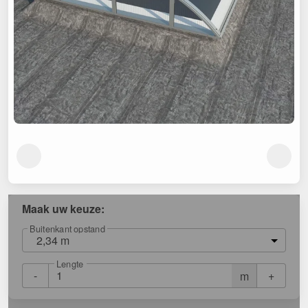
Maak uw keuze:
Buitenkant opstand
2,34 m
Lengte
-
+
m