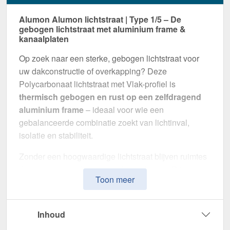
Alumon Alumon lichtstraat | Type 1/5 – De
gebogen lichtstraat met aluminium frame &
kanaalplaten
Op zoek naar een sterke, gebogen lichtstraat voor
uw dakconstructie of overkapping? Deze
Polycarbonaat lichtstraat met Vlak-profiel is
thermisch gebogen en rust op een zelfdragend
aluminium frame
– ideaal voor wie een
gebalanceerde combinatie zoekt van lichtinval,
isolatie en stabiliteit.
Zonder een hoogwaardige lichtstraat blijven ruimtes
donker en gevoelig voor vochtproblemen. Dit
Toon meer
systeem is speciaal ontwikkeld om
natuurlijk licht,
thermische isolatie en weerbestendigheid te
combineren
in één montageklare oplossing –
Inhoud
perfect voor zowel kleine als grote projecten.