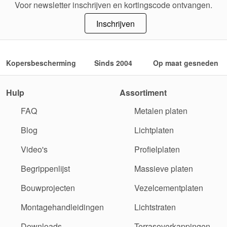
Voor newsletter inschrijven en kortingscode ontvangen.
Inschrijven
Kopersbescherming
Sinds 2004
Op maat gesneden
Hulp
Assortiment
FAQ
Metalen platen
Blog
Lichtplaten
Video's
Profielplaten
Begrippenlijst
Massieve platen
Bouwprojecten
Vezelcementplaten
Montagehandleidingen
Lichtstraten
Downloads
Terrasoverkappingen