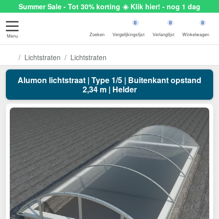
Summer Sale - Tot 30% korting ☀️ Klik hier! - nog 1 dag
0
0
0
Zoeken
Vergelijkingslijst
Verlanglijst
Winkelwagen
Menu
Lichtstraten
Lichtstraten
Alumon lichtstraat | Type 1/5 | Buitenkant opstand
2,34 m | Helder