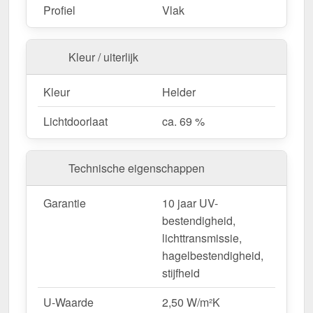
Fietsenstallingen & tuinconstructies
– Licht &
Profiel
Vlak
duurzaam.
Kleur / uiterlijk
Bestel nu uw Alumon lichtstraat | Type 1/5 –
Inclusief bevestiging en met 10 jaar UV-
Kleur
Helder
bestendigheid, lichttransmissie,
Lichtdoorlaat
ca. 69 %
hagelbestendigheid, stijfheid garantie!
Licht, sterk & duurzaam – perfect voor elk project!
Technische eigenschappen
Opgelet:
Kopschotten optioneel te bestellen.
Garantie
10 jaar UV-
Wegens maatwerk / customisatie van herroepingsrecht uitgezonderd
bestendigheid,
lichttransmissie,
hagelbestendigheid,
stijfheid
U-Waarde
2,50 W/m²K