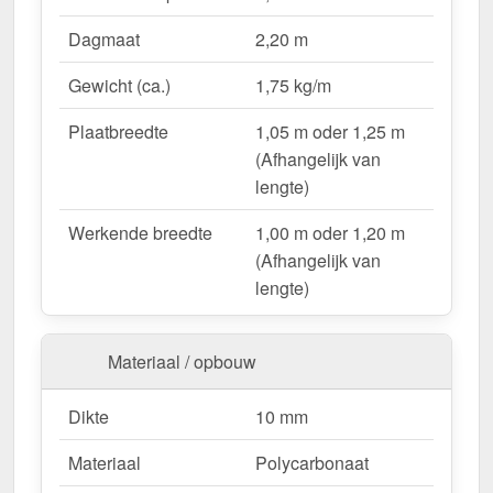
Lichtdoorlatend
– Ca. 69 % natuurlijk licht.
Dagmaat
2,20 m
UV-bestendig & weerproof
– Bestand tegen
zon, regen & hagel.
Gewicht (ca.)
1,75 kg/m
Montageklaar geleverd
– Inclusief bevestiging &
eenvoudig te plaatsen.
Plaatbreedte
1,05 m oder 1,25 m
Variabele plaatbreedte
– 1,05 m oder 1,25 m
(Afhangelijk van
(Afhangelijk van lengte).
lengte)
Garantie
– 10 jaar op materiaalkwaliteit voor
Werkende breedte
1,00 m oder 1,20 m
betrouwbaarheid.
(Afhangelijk van
lengte)
Ideal für folgende Anwendungen:
Hallen & loodsenhallen
– Lichtstraat voor
Materiaal / opbouw
industriële toepassingen.
Droogloop & deurluifels
– Natuurlijk licht &
Dikte
10 mm
bescherming.
Carports & bootoverkappingen
– Robuust &
Materiaal
Polycarbonaat
weersbestendig.