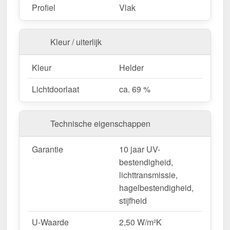
Fietsenstallingen & tuinconstructies
– Licht &
Profiel
Vlak
duurzaam.
Kleur / uiterlijk
Bestel nu uw Alumon lichtstraat | Type 1/5 –
Inclusief bevestiging en met 10 jaar UV-
Kleur
Helder
bestendigheid, lichttransmissie,
Lichtdoorlaat
ca. 69 %
hagelbestendigheid, stijfheid garantie!
Licht, sterk & duurzaam – perfect voor elk project!
Technische eigenschappen
Opgelet:
Kopschotten optioneel te bestellen.
Garantie
10 jaar UV-
Wegens maatwerk / customisatie van herroepingsrecht uitgezonderd
bestendigheid,
lichttransmissie,
hagelbestendigheid,
stijfheid
U-Waarde
2,50 W/m²K