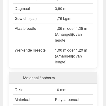
Lichtdoorlatend
– Ca. 69 % natuurlijk licht.
Dagmaat
3,80 m
UV-bestendig & weerproof
– Bestand tegen
zon, regen & hagel.
Gewicht (ca.)
1,75 kg/m
Montageklaar geleverd
– Inclusief bevestiging &
eenvoudig te plaatsen.
Plaatbreedte
1,05 m oder 1,25 m
Variabele plaatbreedte
– 1,05 m oder 1,25 m
(Afhangelijk van
(Afhangelijk van lengte).
lengte)
Garantie
– 10 jaar op materiaalkwaliteit voor
Werkende breedte
1,00 m oder 1,20 m
betrouwbaarheid.
(Afhangelijk van
lengte)
Ideal für folgende Anwendungen:
Hallen & loodsenhallen
– Lichtstraat voor
Materiaal / opbouw
industriële toepassingen.
Droogloop & deurluifels
– Natuurlijk licht &
Dikte
10 mm
bescherming.
Carports & bootoverkappingen
– Robuust &
Materiaal
Polycarbonaat
weersbestendig.