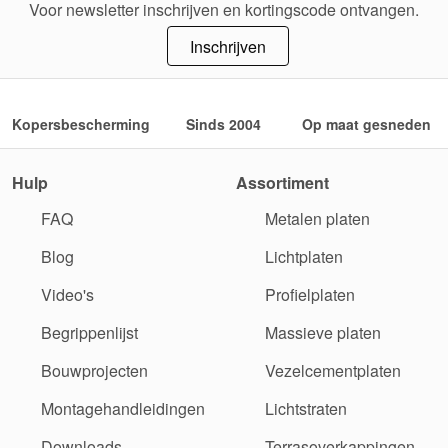
Voor newsletter inschrijven en kortingscode ontvangen.
Inschrijven
Kopersbescherming
Sinds 2004
Op maat gesneden
Hulp
Assortiment
FAQ
Metalen platen
Blog
Lichtplaten
Video's
Profielplaten
Begrippenlijst
Massieve platen
Bouwprojecten
Vezelcementplaten
Montagehandleidingen
Lichtstraten
Downloads
Terrasoverkappingen