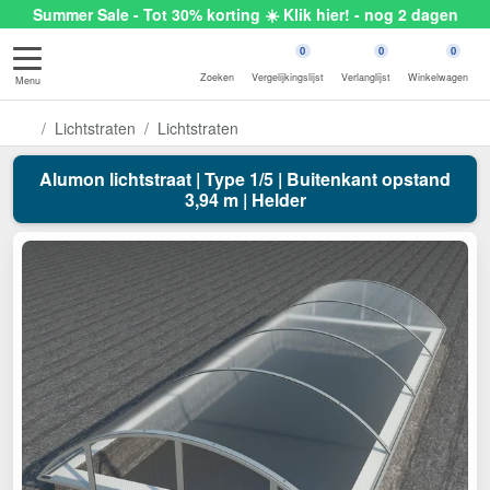
Summer Sale - Tot 30% korting ☀️ Klik hier! - nog 2 dagen
0
0
0
Zoeken
Vergelijkingslijst
Verlanglijst
Winkelwagen
Menu
Lichtstraten
Lichtstraten
Alumon lichtstraat | Type 1/5 | Buitenkant opstand
3,94 m | Helder