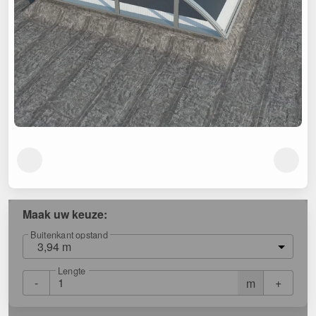
Maak uw keuze:
Buitenkant opstand
3,94 m
Lengte
-
+
m