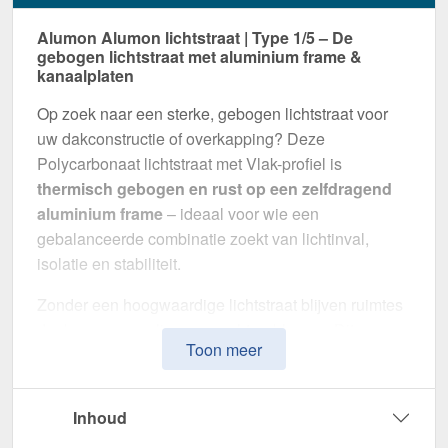
Alumon Alumon lichtstraat | Type 1/5 – De
gebogen lichtstraat met aluminium frame &
kanaalplaten
Op zoek naar een sterke, gebogen lichtstraat voor
uw dakconstructie of overkapping? Deze
Polycarbonaat lichtstraat met Vlak-profiel is
thermisch gebogen en rust op een zelfdragend
aluminium frame
– ideaal voor wie een
gebalanceerde combinatie zoekt van lichtinval,
isolatie en stabiliteit.
Zonder een hoogwaardige lichtstraat blijven ruimtes
donker en gevoelig voor vochtproblemen. Dit
Toon meer
systeem is speciaal ontwikkeld om
natuurlijk licht,
thermische isolatie en weerbestendigheid te
combineren
in één montageklare oplossing –
Inhoud
perfect voor zowel kleine als grote projecten.