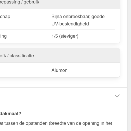
oepassing / gebruik
schap
Bijna onbreekbaar, goede
UV-bestendigheid
ring
1/5 (steviger)
rk / classificatie
Alumon
 dakmaat?
t tussen de opstanden (breedte van de opening in het