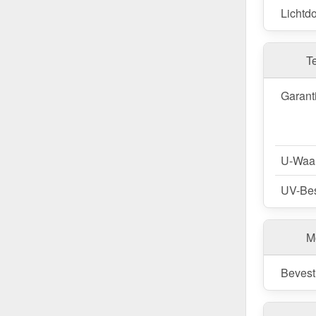
Lichtdo
T
Garant
U-Waa
UV-Bes
M
Bevest