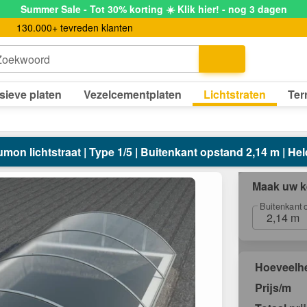
Summer Sale - Tot 30% korting ☀️ Klik hier! - nog 3 dagen
130.000+ tevreden klanten
Zoekwoord
sieve platen
Vezelcementplaten
Lichtstraten
Ter
umon lichtstraat | Type 1/5 | Buitenkant opstand 2,14 m | Hel
Maak uw k
Buitenkant 
2,14 m
Hoeveelh
Prijs/m