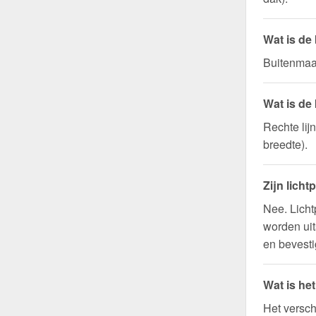
Wat is de
Buitenmaat
Wat is de
Rechte lij
breedte).
Zijn licht
Nee. Licht
worden uit
en bevesti
Wat is he
Het versch