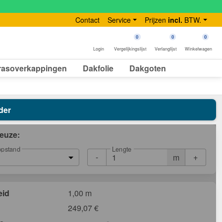
Contact
Service
Prijzen
incl.
BTW.
0
0
0
Login
Vergelijkingslijst
Verlanglijst
Winkelwagen
rasoverkappingen
Dakfolie
Dakgoten
der
euze:
Lengte
opstand
-
+
m
eid
1,00 m
249,07
€