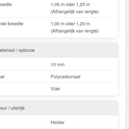
 & loodsenhallen
– Lichtstraat voor industriële
reedte
1,05 m oder 1,25 m
singen.
(Afhangelijk van lengte)
oop & deurluifels
– Natuurlijk licht & bescherming.
de breedte
1,00 m oder 1,20 m
ts & bootoverkappingen
– Robuust & weersbestendig.
(Afhangelijk van lengte)
nstallingen & tuinconstructies
– Licht & duurzaam.
ateriaal / opbouw
uw Alumon lichtstraat | Type 1/5 – Inclusief
ng en met 10 jaar UV-bestendigheid, lichttransmissie,
10 mm
ndigheid, stijfheid garantie!
k & duurzaam – perfect voor elk project!
aal
Polycarbonaat
:
Kopschotten optioneel te bestellen.
Vlak
k / customisatie van herroepingsrecht uitgezonderd
eur / uiterlijk
Helder