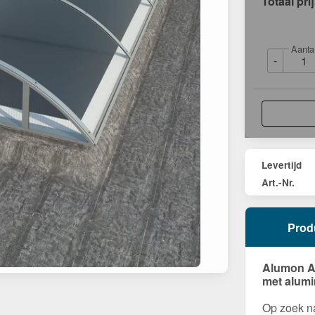
Totaal pri
Aanta
-
Levertijd
Art.-Nr.
Prod
Alumon Al
met alumi
Op zoek na