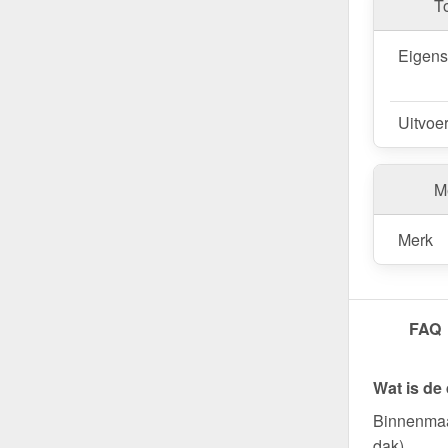
T
Eigen
Uitvoe
Me
Merk
FAQ
Wat is de
Binnenmaa
dak).