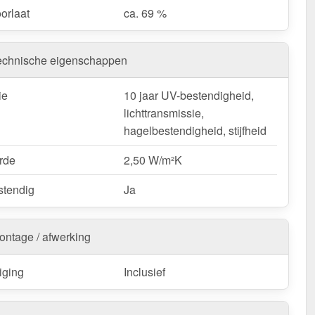
orlaat
ca. 69 %
echnische eigenschappen
ie
10 jaar UV-bestendigheid,
lichttransmissie,
hagelbestendigheid, stijfheid
rde
2,50 W/m²K
tendig
Ja
ontage / afwerking
iging
Inclusief