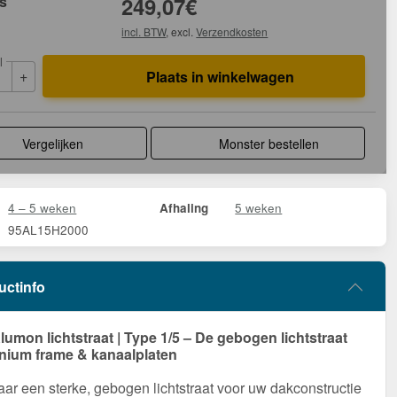
js
249,07
€
incl. BTW
, excl.
Verzendkosten
l
+
Plaats in winkelwagen
Vergelijken
Monster bestellen
4 – 5 weken
5 weken
Afhaling
95AL15H2000
uctinfo
umon lichtstraat | Type 1/5 – De gebogen lichtstraat
nium frame & kanaalplaten
ar een sterke, gebogen lichtstraat voor uw dakconstructie