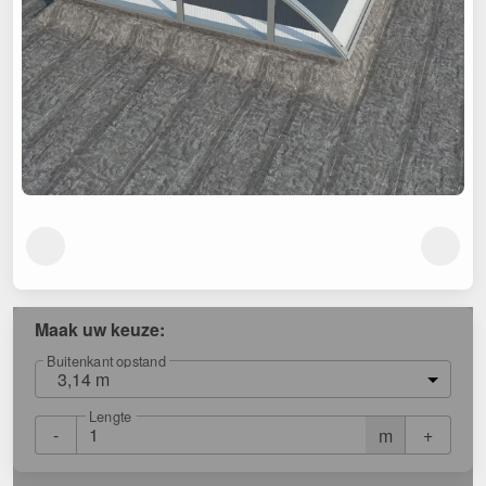
Maak uw keuze:
Buitenkant opstand
3,14 m
Lengte
-
+
m