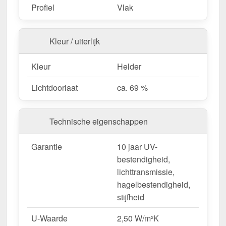
Fietsenstallingen & tuinconstructies
– Licht &
Profiel
Vlak
duurzaam.
Kleur / uiterlijk
Bestel nu uw Alumon lichtstraat | Type 1/5 –
Inclusief bevestiging en met 10 jaar UV-
Kleur
Helder
bestendigheid, lichttransmissie,
Lichtdoorlaat
ca. 69 %
hagelbestendigheid, stijfheid garantie!
Licht, sterk & duurzaam – perfect voor elk project!
Technische eigenschappen
Opgelet:
Kopschotten optioneel te bestellen.
Garantie
10 jaar UV-
Wegens maatwerk / customisatie van herroepingsrecht uitgezonderd
bestendigheid,
lichttransmissie,
hagelbestendigheid,
stijfheid
U-Waarde
2,50 W/m²K