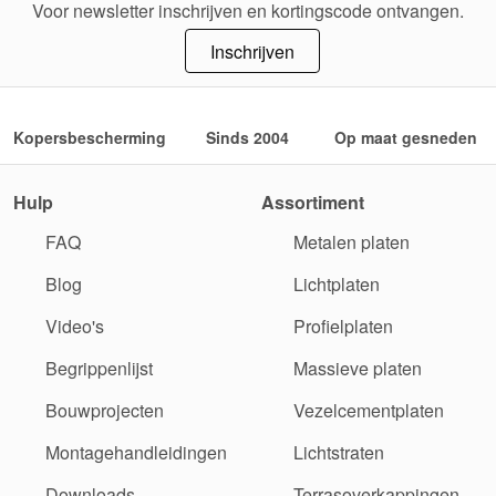
Voor newsletter inschrijven en kortingscode ontvangen.
Inschrijven
Kopersbescherming
Sinds 2004
Op maat gesneden
Hulp
Assortiment
FAQ
Metalen platen
Blog
Lichtplaten
Video's
Profielplaten
Begrippenlijst
Massieve platen
Bouwprojecten
Vezelcementplaten
Montagehandleidingen
Lichtstraten
Downloads
Terrasoverkappingen