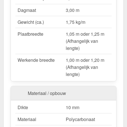
Lichtdoorlatend
– Ca. 69 % natuurlijk licht.
Dagmaat
3,00 m
UV-bestendig & weerproof
– Bestand tegen
zon, regen & hagel.
Gewicht (ca.)
1,75 kg/m
Montageklaar geleverd
– Inclusief bevestiging &
eenvoudig te plaatsen.
Plaatbreedte
1,05 m oder 1,25 m
Variabele plaatbreedte
– 1,05 m oder 1,25 m
(Afhangelijk van
(Afhangelijk van lengte).
lengte)
Garantie
– 10 jaar op materiaalkwaliteit voor
Werkende breedte
1,00 m oder 1,20 m
betrouwbaarheid.
(Afhangelijk van
lengte)
Ideal für folgende Anwendungen:
Hallen & loodsenhallen
– Lichtstraat voor
Materiaal / opbouw
industriële toepassingen.
Droogloop & deurluifels
– Natuurlijk licht &
Dikte
10 mm
bescherming.
Carports & bootoverkappingen
– Robuust &
Materiaal
Polycarbonaat
weersbestendig.