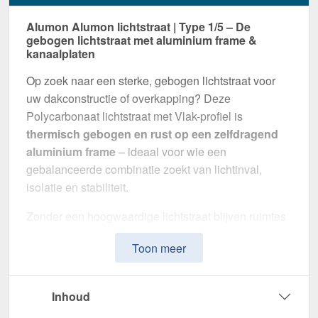
Alumon Alumon lichtstraat | Type 1/5 – De
gebogen lichtstraat met aluminium frame &
kanaalplaten
Op zoek naar een sterke, gebogen lichtstraat voor
uw dakconstructie of overkapping? Deze
Polycarbonaat lichtstraat met Vlak-profiel is
thermisch gebogen en rust op een zelfdragend
aluminium frame
– ideaal voor wie een
gebalanceerde combinatie zoekt van lichtinval,
isolatie en stabiliteit.
Zonder een hoogwaardige lichtstraat blijven ruimtes
donker en gevoelig voor vochtproblemen. Dit
Toon meer
systeem is speciaal ontwikkeld om
natuurlijk licht,
thermische isolatie en weerbestendigheid te
combineren
in één montageklare oplossing –
Inhoud
perfect voor zowel kleine als grote projecten.