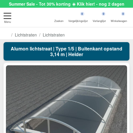
Summer Sale - Tot 30% korting ☀️ Klik hier! - nog 2 dagen
0
0
0
Zoeken
Vergelijkingslijst
Verlanglijst
Winkelwagen
Menu
Lichtstraten
Lichtstraten
Alumon lichtstraat | Type 1/5 | Buitenkant opstand
3,14 m | Helder