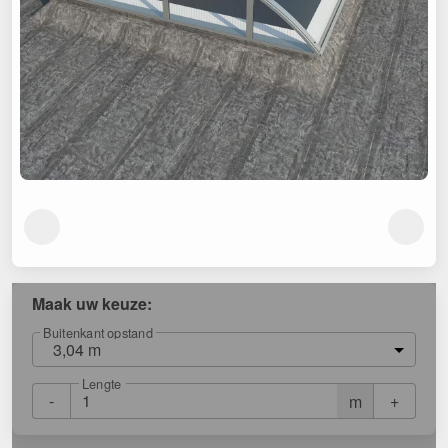
Maak uw keuze:
Buitenkant opstand
3,04 m
Lengte
-
+
m