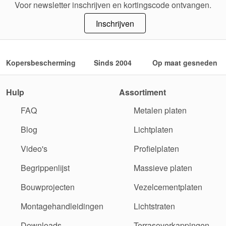
Voor newsletter inschrijven en kortingscode ontvangen.
Inschrijven
Kopersbescherming
Sinds 2004
Op maat gesneden
Hulp
Assortiment
FAQ
Metalen platen
Blog
Lichtplaten
Video's
Profielplaten
Begrippenlijst
Massieve platen
Bouwprojecten
Vezelcementplaten
Montagehandleidingen
Lichtstraten
Downloads
Terrasoverkappingen