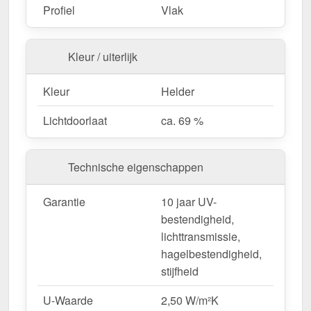
Fietsenstallingen & tuinconstructies
– Licht &
Profiel
Vlak
duurzaam.
Kleur / uiterlijk
Bestel nu uw Alumon lichtstraat | Type 1/5 –
Inclusief bevestiging en met 10 jaar UV-
Kleur
Helder
bestendigheid, lichttransmissie,
Lichtdoorlaat
ca. 69 %
hagelbestendigheid, stijfheid garantie!
Licht, sterk & duurzaam – perfect voor elk project!
Technische eigenschappen
Opgelet:
Kopschotten optioneel te bestellen.
Garantie
10 jaar UV-
Wegens maatwerk / customisatie van herroepingsrecht uitgezonderd
bestendigheid,
lichttransmissie,
hagelbestendigheid,
stijfheid
U-Waarde
2,50 W/m²K