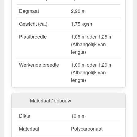
Lichtdoorlatend
– Ca. 69 % natuurlijk licht.
Dagmaat
2,90 m
UV-bestendig & weerproof
– Bestand tegen
zon, regen & hagel.
Gewicht (ca.)
1,75 kg/m
Montageklaar geleverd
– Inclusief bevestiging &
eenvoudig te plaatsen.
Plaatbreedte
1,05 m oder 1,25 m
Variabele plaatbreedte
– 1,05 m oder 1,25 m
(Afhangelijk van
(Afhangelijk van lengte).
lengte)
Garantie
– 10 jaar op materiaalkwaliteit voor
Werkende breedte
1,00 m oder 1,20 m
betrouwbaarheid.
(Afhangelijk van
lengte)
Ideal für folgende Anwendungen:
Hallen & loodsenhallen
– Lichtstraat voor
Materiaal / opbouw
industriële toepassingen.
Droogloop & deurluifels
– Natuurlijk licht &
Dikte
10 mm
bescherming.
Carports & bootoverkappingen
– Robuust &
Materiaal
Polycarbonaat
weersbestendig.