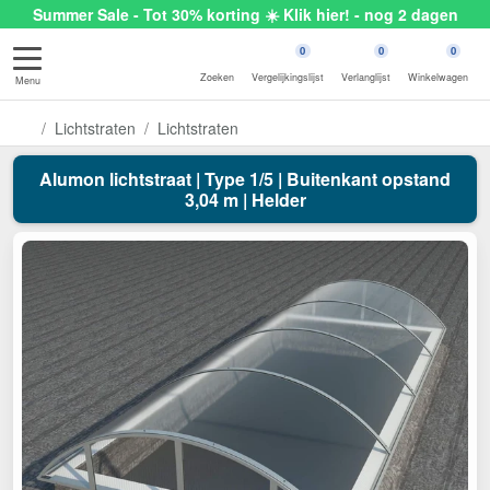
Summer Sale - Tot 30% korting ☀️ Klik hier! - nog 2 dagen
0
0
0
Zoeken
Vergelijkingslijst
Verlanglijst
Winkelwagen
Menu
Lichtstraten
Lichtstraten
Alumon lichtstraat | Type 1/5 | Buitenkant opstand
3,04 m | Helder