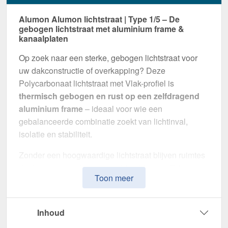
Alumon Alumon lichtstraat | Type 1/5 – De
gebogen lichtstraat met aluminium frame &
kanaalplaten
Op zoek naar een sterke, gebogen lichtstraat voor
uw dakconstructie of overkapping? Deze
Polycarbonaat lichtstraat met Vlak-profiel is
thermisch gebogen en rust op een zelfdragend
aluminium frame
– ideaal voor wie een
gebalanceerde combinatie zoekt van lichtinval,
isolatie en stabiliteit.
Zonder een hoogwaardige lichtstraat blijven ruimtes
donker en gevoelig voor vochtproblemen. Dit
Toon meer
systeem is speciaal ontwikkeld om
natuurlijk licht,
thermische isolatie en weerbestendigheid te
combineren
in één montageklare oplossing –
Inhoud
perfect voor zowel kleine als grote projecten.