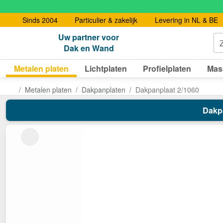
Sinds 2004
Particulier & zakelijk
Levering in NL & BE
Uw partner voor
Dak en Wand
Metalen platen
Lichtplaten
Profielplaten
Mas
Metalen platen
Dakpanplaten
Dakpanplaat 2/1060
Dakpa