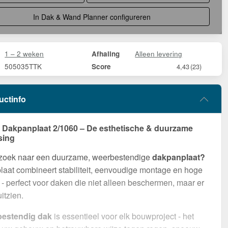
In Dak & Wand Planner configureren
1 – 2 weken
Alleen levering
Afhaling
505035TTK
Score
4,43
(23)
uctinfo
Dakpanplaat 2/1060 – De esthetische & duurzame
sing
 zoek naar een duurzame, weerbestendige
dakpanplaat?
aat combineert stabiliteit, eenvoudige montage en hoge
- perfect voor daken die niet alleen beschermen, maar er
itzien.
bestendig dak
is essentieel voor elk bouwproject - het