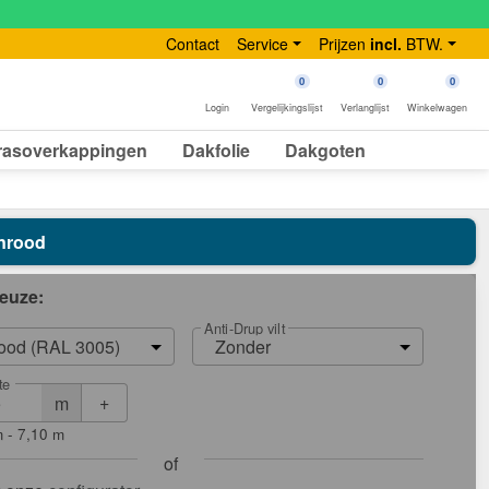
Contact
Service
Prijzen
incl.
BTW.
0
0
0
Login
Vergelijkingslijst
Verlanglijst
Winkelwagen
rasoverkappingen
Dakfolie
Dakgoten
jnrood
euze:
Anti-Drup vilt
rood (RAL 3005)
Zonder
te
+
m
 - 7,10 m
of