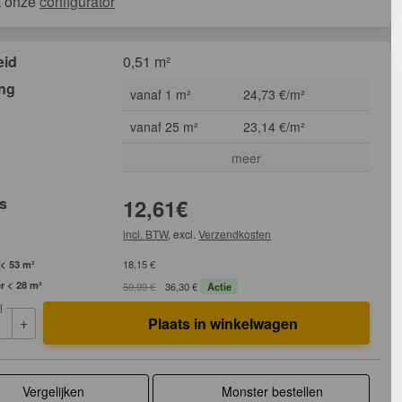
k onze
configurator
eid
0,51 m²
ing
vanaf 1 m²
24,73 €/m²
vanaf 25 m²
23,14 €/m²
meer
js
12,61
€
incl. BTW
, excl.
Verzendkosten
 < 53 m²
18,15 €
r < 28 m²
59,99 €
36,30 €
Actie
l
+
Plaats in winkelwagen
Vergelijken
Monster bestellen