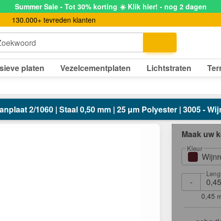
Summer Sale - Tot 30% korting ☀️ Klik hier! - nog 2 dagen
130.000+ tevreden klanten
Zoekwoord
sieve platen
Vezelcementplaten
Lichtstraten
Ter
nplaat 2/1060 | Staal 0,50 mm | 25 µm Polyester | 3005 - Wi
Maak uw k
Kleur
Wijn
Leng
-
0,45 m