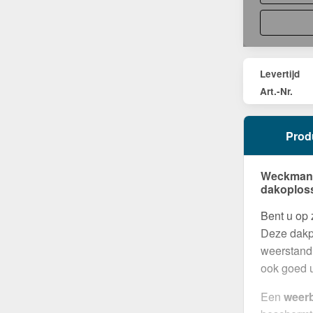
Levertijd
Art.-Nr.
Prod
Weckman 
dakoplos
Bent u op
Deze dakpl
weerstand 
ook goed u
Een
weer