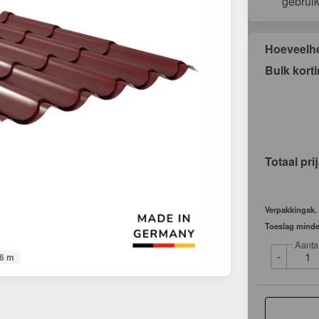
gebrui
Hoeveelh
Bulk kort
Totaal pri
Verpakkingsk.
Toeslag minde
Aanta
-
06 m