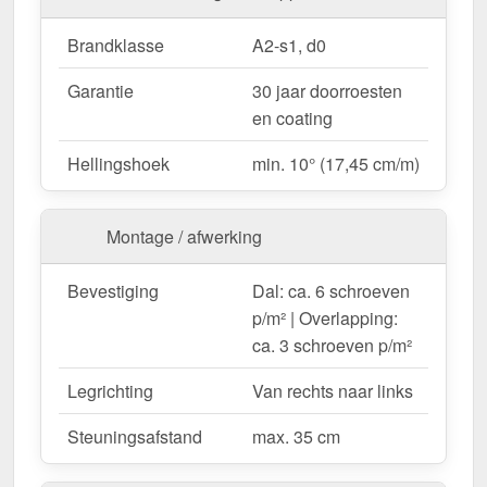
dakpannen.
Carports, terrassen & overkappingen
–
Brandklasse
A2-s1, d0
Bescherming voor voertuigen en zitplaatsen met
Garantie
30 jaar doorroesten
een stijlvolle uitstraling.
en coating
Tuinhuisjes & schuurtjes
– Hoogwaardige
dakbedekking met duurzame esthetiek.
Hellingshoek
min. 10° (17,45 cm/m)
Stallen & agrarische gebouwen
–
Weerbestendig tegen wind en regen.
Montage / afwerking
Op maat gemaakt & efficiënte montage
Bevestiging
Dal: ca. 6 schroeven
Uw dakpanplaten worden
gratis op de door u
p/m² | Overlapping:
gewenste lengte gezaagd
– voor een snelle en
ca. 3 schroeven p/m²
nauwkeurige montage. De
bedekkingsbreedte is
1,12 m
voor de eerste plaat, elke extra plaat vergroot
Legrichting
Van rechts naar links
het dakoppervlak met de
werkende breedte van
Steuningsafstand
max. 35 cm
1,01 m
, aangezien er rekening wordt gehouden met
de overlapping van de platen.