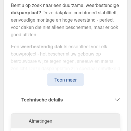
Bent u op zoek naar een duurzame, weerbestendige
dakpanplaat?
Deze dakplaat combineert stabiliteit,
eenvoudige montage en hoge weerstand - perfect
voor daken die niet alleen beschermen, maar er ook
goed uitzien.
Een
weerbestendig dak
is essentieel voor elk
bouwproject - het beschermt uw gebouw op
betrouwbare wijze tegen regen, sneeuw en intens
zonlicht. Deze dakpanplaten zijn speciaal ontwikkeld
om een robuuste en duurzame dakoplossing te
Toon meer
bieden met een
klassieke dakpanlook
. Het maakt
indruk met eenvoudige montage, hoge
duurzaamheid en een bestendige coating.
Technische details
Gemaakt van
Staal
met een
materiaaldikte van 0,50
mm
, biedt het een robuuste dakoplossing. De
Afmetingen
plaatbreedte van 1,12 m
en de
effectieve