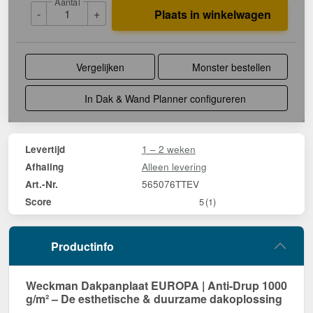
Aantal
-
+
Plaats in winkelwagen
Vergelijken
Monster bestellen
In Dak & Wand Planner configureren
1 – 2 weken
Levertijd
Alleen levering
Afhaling
565076TTEV
Art.-Nr.
Score
5
(1)
Productinfo
Weckman Dakpanplaat EUROPA | Anti-Drup 1000
g/m² – De esthetische & duurzame dakoplossing