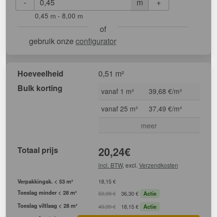
-
+
m
0,45 m - 8,00 m
of
gebruik onze
configurator
Hoeveelheid
0,51 m²
Bulk korting
vanaf 1 m²
39,68 €/m²
vanaf 25 m²
37,49 €/m²
meer
Totaal prijs
20,24
€
incl. BTW
, excl.
Verzendkosten
Verpakkingsk. < 53 m²
18,15 €
Toeslag minder < 28 m²
59,99 €
36,30 €
Actie
Toeslag viltlaag < 28 m²
49,99 €
18,15 €
Actie