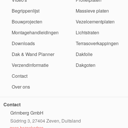
Begrippenlijst
Massieve platen
Bouwprojecten
Vezelcementplaten
Montagehandleidingen
Lichtstraten
Downloads
Terrasoverkappingen
Dak & Wand Planner
Dakfolie
Verzendinformatie
Dakgoten
Contact
Over ons
Contact
Grimberg GmbH
Südring 3, 27404 Zeven, Duitsland
geen bezoekadres