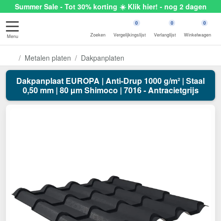
Summer Sale - Tot 30% korting ☀️ Klik hier! - nog 2 dagen
0
0
0
Zoeken
Vergelijkingslijst
Verlanglijst
Winkelwagen
Menu
Metalen platen
Dakpanplaten
Dakpanplaat EUROPA | Anti-Drup 1000 g/m² | Staal
0,50 mm | 80 µm Shimoco | 7016 - Antracietgrijs