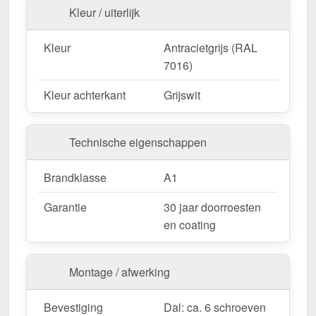
Kleur / uiterlijk
Ideaal voor de volgende toepassingen:
Renovaties & nieuwbouw
– Universele
Kleur
Antracietgrijs (RAL
wandbekleding voor nieuwe en bestaande
7016)
gebouwen.
Kleur achterkant
Grijswit
Garages, schuren & tuinhuisjes
–
Weerbestendige oplossing voor particuliere
bouwprojecten.
Technische eigenschappen
Werkplaatsen & productiefaciliteiten
–
Bescherming tegen invloeden van buitenaf en
Brandklasse
A1
gemakkelijk schoon te maken.
Magazijnen, machine- & industriële hallen
–
Garantie
30 jaar doorroesten
Bestendige geveloplossing met een lange
en coating
levensduur.
Stallen & agrarische gebouwen
–
Montage / afwerking
Weerbestendig tegen wind en regen.
Bevestiging
Dal: ca. 6 schroeven