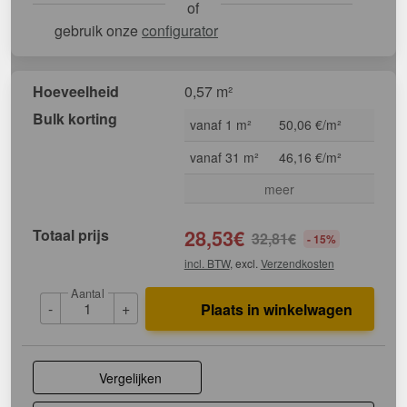
of
gebruik onze
configurator
Hoeveelheid
0,57 m²
Bulk korting
vanaf 1 m²
50,06 €/m²
vanaf 31 m²
46,16 €/m²
meer
Totaal prijs
28,53
€
32,81
€
- 15%
incl. BTW
, excl.
Verzendkosten
Aantal
-
+
Plaats in winkelwagen
Vergelijken