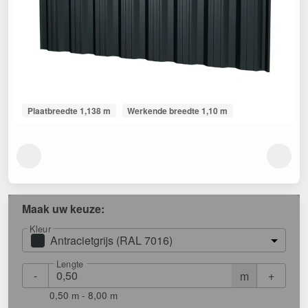
Plaatbreedte 1,138 m
Werkende breedte 1,10 m
Maak uw keuze:
Kleur
Antracietgrijs (RAL 7016)
Lengte
-
+
m
0,50 m - 8,00 m