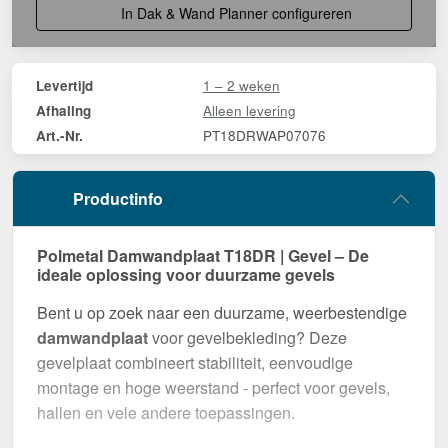
In Dak & Wand Planner configureren
1 – 2 weken
Levertijd
Alleen levering
Afhaling
PT18DRWAP07076
Art.-Nr.
Productinfo
Polmetal Damwandplaat T18DR | Gevel – De
ideale oplossing voor duurzame gevels
Bent u op zoek naar een duurzame, weerbestendige
damwandplaat
voor gevelbekleding? Deze
gevelplaat combineert stabiliteit, eenvoudige
montage en hoge weerstand - perfect voor gevels,
hallen en vele andere toepassingen.