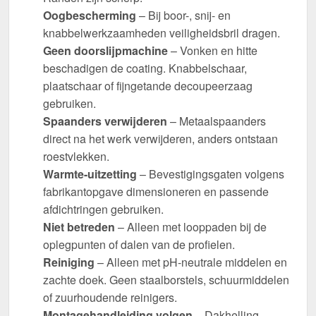
Oogbescherming
– Bij boor-, snij- en
knabbelwerkzaamheden veiligheidsbril dragen.
Geen doorslijpmachine
– Vonken en hitte
beschadigen de coating. Knabbelschaar,
plaatschaar of fijngetande decoupeerzaag
gebruiken.
Spaanders verwijderen
– Metaalspaanders
direct na het werk verwijderen, anders ontstaan
roestvlekken.
Warmte-uitzetting
– Bevestigingsgaten volgens
fabrikantopgave dimensioneren en passende
afdichtringen gebruiken.
Niet betreden
– Alleen met looppaden bij de
oplegpunten of dalen van de profielen.
Reiniging
– Alleen met pH-neutrale middelen en
zachte doek. Geen staalborstels, schuurmiddelen
of zuurhoudende reinigers.
Montagehandleiding volgen
– Dakhelling,