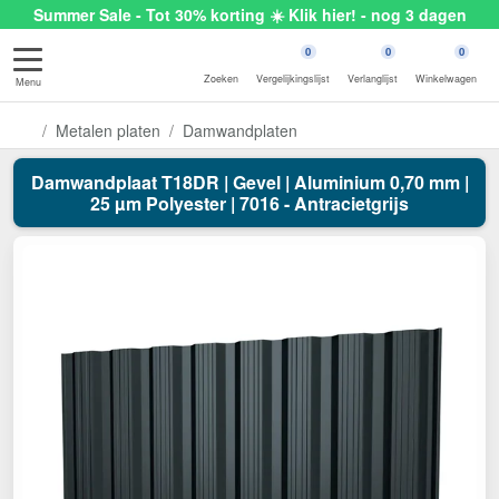
Summer Sale - Tot 30% korting ☀️ Klik hier! - nog 3 dagen
0
0
0
Zoeken
Vergelijkingslijst
Verlanglijst
Winkelwagen
Menu
Metalen platen
Damwandplaten
Damwandplaat T18DR | Gevel | Aluminium 0,70 mm |
25 µm Polyester | 7016 - Antracietgrijs