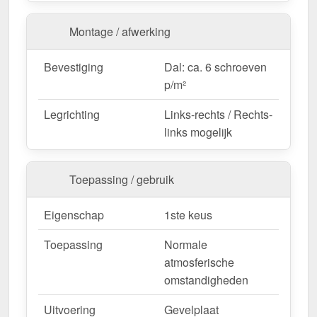
Montage / afwerking
Op maat gemaakt & efficiënte montage
Uw damwandplaten worden
gratis op de door u
Bevestiging
Dal: ca. 6 schroeven
gewenste lengte gezaagd
– voor een snelle en
p/m²
nauwkeurige montage. De
bedekkingsbreedte is
1,135 m
voor de eerste plaat, elke extra plaat
Legrichting
Links-rechts / Rechts-
vergroot het geveloppervlak met de
werkende
links mogelijk
breedte van 1,10 m
, aangezien er rekening wordt
gehouden met de overlapping van de platen.
Toepassing / gebruik
Als er ter plaatse aanpassingen nodig zijn, kan de
metalen plaat gemakkelijk worden ingekort door
Eigenschap
1ste keus
deze te zagen.
Bestel nu Damwandplaat 20/1100 | Gevel – Snelle
Toepassing
Normale
levering & met 10 jaar garantie!
atmosferische
Duurzaam, weerbestendig, op maat gemaakt - bestel
omstandigheden
nu en profiteer van een snelle levering!
Uitvoering
Gevelplaat