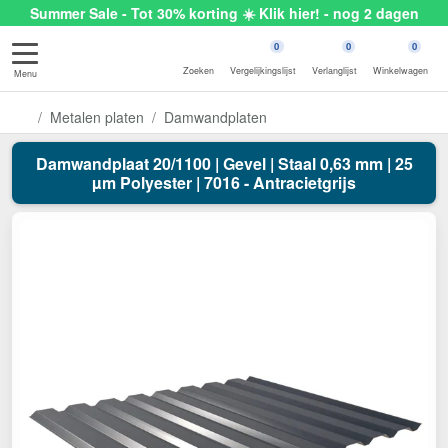
Summer Sale - Tot 30% korting ☀️ Klik hier! - nog 2 dagen
0
0
0
Zoeken
Vergelijkingslijst
Verlanglijst
Winkelwagen
Menu
Metalen platen
Damwandplaten
Damwandplaat 20/1100 | Gevel | Staal 0,63 mm | 25
µm Polyester | 7016 - Antracietgrijs