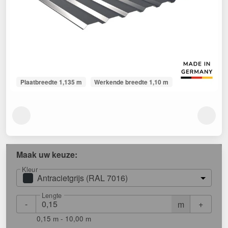
Plaatbreedte 1,135 m
Werkende breedte 1,10 m
Maak uw keuze:
Kleur
Antracietgrijs (RAL 7016)
Lengte
-
+
m
0,15 m - 10,00 m