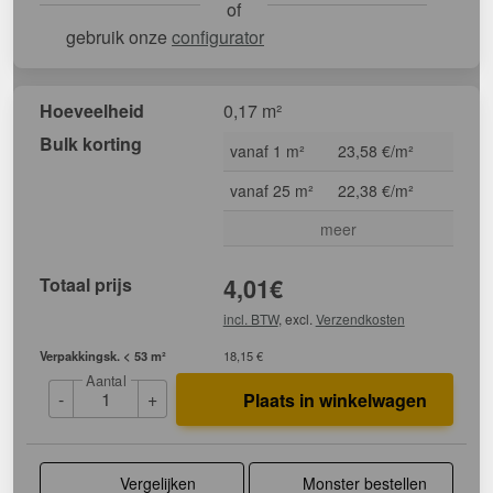
of
gebruik onze
configurator
Hoeveelheid
0,17 m²
Bulk korting
vanaf 1 m²
23,58 €/m²
vanaf 25 m²
22,38 €/m²
meer
Totaal prijs
4,01
€
incl. BTW
, excl.
Verzendkosten
Verpakkingsk. < 53 m²
18,15 €
Aantal
-
+
Plaats in winkelwagen
Vergelijken
Monster bestellen