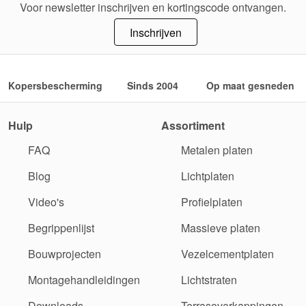
Voor newsletter inschrijven en kortingscode ontvangen.
Inschrijven
Kopersbescherming
Sinds 2004
Op maat gesneden
Hulp
Assortiment
FAQ
Metalen platen
Blog
Lichtplaten
Video's
Profielplaten
Begrippenlijst
Massieve platen
Bouwprojecten
Vezelcementplaten
Montagehandleidingen
Lichtstraten
Downloads
Terrasoverkappingen