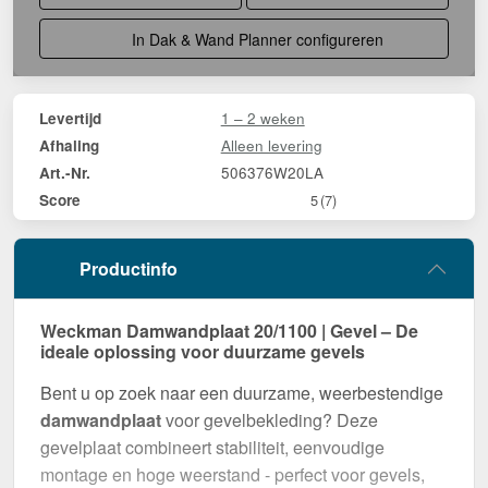
In Dak & Wand Planner configureren
1 – 2 weken
Levertijd
Alleen levering
Afhaling
506376W20LA
Art.-Nr.
Score
5
(7)
Productinfo
Weckman Damwandplaat 20/1100 | Gevel – De
ideale oplossing voor duurzame gevels
Bent u op zoek naar een duurzame, weerbestendige
damwandplaat
voor gevelbekleding? Deze
gevelplaat combineert stabiliteit, eenvoudige
montage en hoge weerstand - perfect voor gevels,