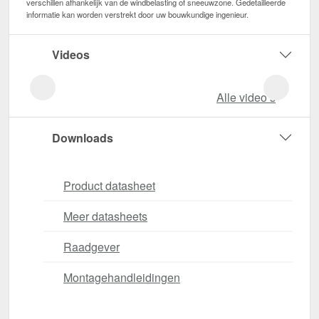
verschillen afhankelijk van de windbelasting of sneeuwzone. Gedetailleerde
informatie kan worden verstrekt door uw bouwkundige ingenieur.
Videos
Alle video‘s
Downloads
Product datasheet
Meer datasheets
Raadgever
Montagehandleidingen