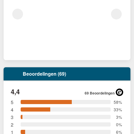
Beoordelingen (69)
4,4
69 Beoordelingen
5
58%
4
33%
3
3%
2
0%
1
6%