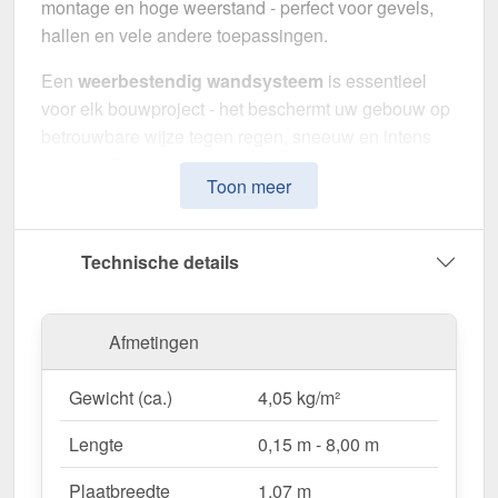
montage en hoge weerstand - perfect voor gevels,
hallen en vele andere toepassingen.
Een
weerbestendig wandsysteem
is essentieel
voor elk bouwproject - het beschermt uw gebouw op
betrouwbare wijze tegen regen, sneeuw en intens
zonlicht. Deze gevelplaten zijn speciaal ontwikkeld
Toon meer
om een
robuuste en duurzame gevelbekleding
te
bieden. Het maakt indruk met eenvoudige montage,
hoge duurzaamheid en een bestendige coating.
Technische details
Gemaakt van
Staal
met een
materiaaldikte van 0,40
mm
, biedt het een robuuste wandoplossing. De
Afmetingen
plaatbreedte van 1,07 m
en de
effectieve
werkende breedte van 1,035 m
maken een snelle
Gewicht (ca.)
4,05 kg/m²
en efficiënte montage mogelijk. Dankzij de
25 µm
polyester coating
in
Antracietgrijs (RAL 7016)
Lengte
0,15 m - 8,00 m
blijft het materiaal permanent beschermd tegen
corrosie, terwijl de
profielhoogte van 35 mm
extra
Plaatbreedte
1,07 m