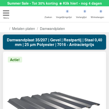
Summer Sale - Tot 30% korting ☀️ Klik hier! - nog 4 dagen
0
0
0
Zoeken
Vergelijkingslijst
Verlanglijst
Winkelwagen
Menu
Metalen platen
Damwandplaten
Damwandplaat 35/207 | Gevel | Restpartij | Staal 0,40
mm | 25 µm Polyester | 7016 - Antracietgrijs
Actie!