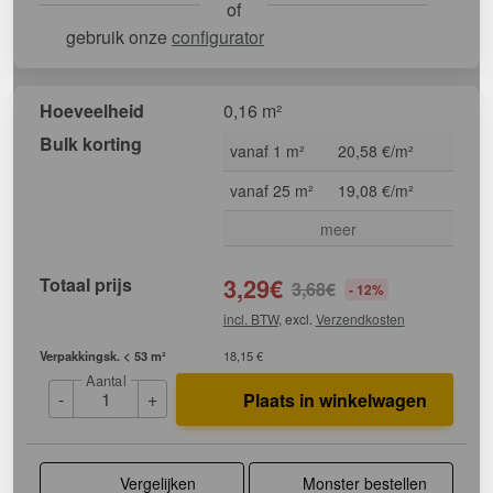
of
gebruik onze
configurator
Hoeveelheid
0,16 m²
Bulk korting
vanaf 1 m²
20,58 €/m²
vanaf 25 m²
19,08 €/m²
meer
Totaal prijs
3,29
€
3,68
€
- 12%
incl. BTW
, excl.
Verzendkosten
Verpakkingsk. < 53 m²
18,15 €
Aantal
-
+
Plaats in winkelwagen
Vergelijken
Monster bestellen