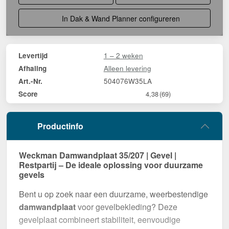
In Dak & Wand Planner configureren
1 – 2 weken
Levertijd
Alleen levering
Afhaling
504076W35LA
Art.-Nr.
Score
4,38
(69)
Productinfo
Weckman Damwandplaat 35/207 | Gevel |
Restpartij – De ideale oplossing voor duurzame
gevels
Bent u op zoek naar een duurzame, weerbestendige
damwandplaat
voor gevelbekleding? Deze
gevelplaat combineert stabiliteit, eenvoudige