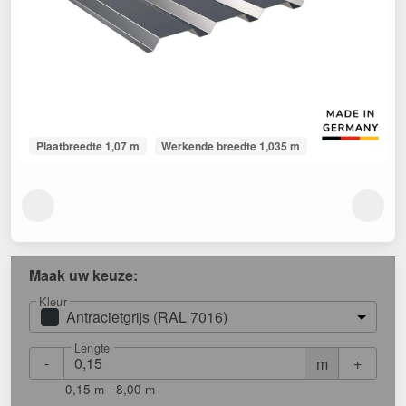
Plaatbreedte 1,07 m
Werkende breedte 1,035 m
Maak uw keuze:
Kleur
Antracietgrijs (RAL 7016)
Lengte
-
+
m
0,15 m - 8,00 m