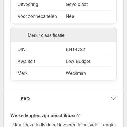
Duurzaam, weerbestendig, op maat gemaakt - bestel
Uitvoering
Gevelplaat
nu en profiteer van een snelle levering!
Voor zonnepanelen
Nee
Opgelet:
Alleen producten met DIN EN 1090 zijn
toegestaan voor statische berekeningen.
Merk / classificatie
Restpartijen (DIN EN 14782) zijn uitgesloten.
DIN
EN14782
Wegens maatwerk / customisatie van herroepingsrecht uitgezonderd
Kwaliteit
Low-Budget
Merk
Weckman
FAQ
Welke lengtes zijn beschikbaar?
U kunt deze individueel invoeren in het veld ‘Lengte’.