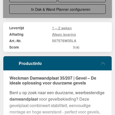
In Dak & Wand Planner configureren
1 – 2 weken
Levertijd
Alleen levering
Afhaling
507576W35LA
Art.-Nr.
Score
5
(4)
Productinfo
Weckman Damwandplaat 35/207 | Gevel – De
ideale oplossing voor duurzame gevels
Bent u op zoek naar een duurzame, weerbestendige
damwandplaat
voor gevelbekleding? Deze
gevelplaat combineert stabiliteit, eenvoudige
montage en hoge weerstand - perfect voor gevels,