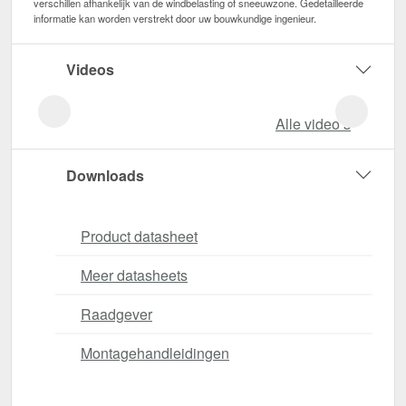
verschillen afhankelijk van de windbelasting of sneeuwzone. Gedetailleerde
informatie kan worden verstrekt door uw bouwkundige ingenieur.
Videos
Alle video‘s
Downloads
Product datasheet
Meer datasheets
Raadgever
Montagehandleidingen