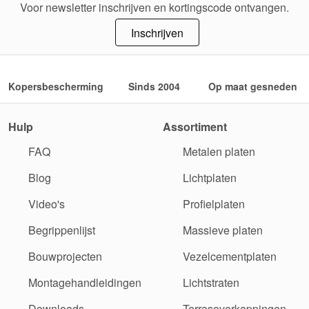
Voor newsletter inschrijven en kortingscode ontvangen.
Inschrijven
Kopersbescherming
Sinds 2004
Op maat gesneden
Hulp
Assortiment
FAQ
Metalen platen
Blog
Lichtplaten
Video's
Profielplaten
Begrippenlijst
Massieve platen
Bouwprojecten
Vezelcementplaten
Montagehandleidingen
Lichtstraten
Downloads
Terrasoverkappingen