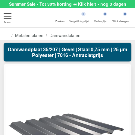
Summer Sale - Tot 30% korting ☀️ Klik hier! - nog 3 dagen
0
0
0
Zoeken
Vergelijkingslijst
Verlanglijst
Winkelwagen
Menu
Metalen platen
Damwandplaten
Damwandplaat 35/207 | Gevel | Staal 0,75 mm | 25 µm
Polyester | 7016 - Antracietgrijs