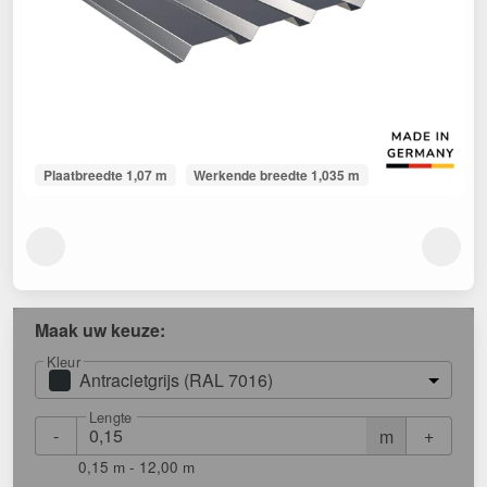
Plaatbreedte 1,07 m
Werkende breedte 1,035 m
Maak uw keuze:
Kleur
Antracietgrijs (RAL 7016)
Lengte
-
+
m
0,15 m - 12,00 m