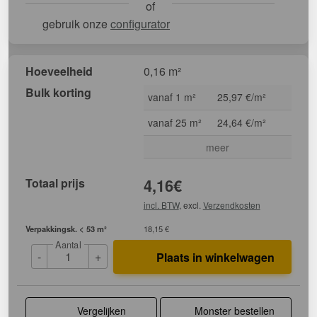
of
gebruik onze
configurator
Hoeveelheid
0,16 m²
Bulk korting
vanaf 1 m²
25,97 €/m²
vanaf 25 m²
24,64 €/m²
meer
Totaal prijs
4,16
€
incl. BTW
, excl.
Verzendkosten
Verpakkingsk. < 53 m²
18,15 €
Aantal
-
+
Plaats in winkelwagen
Vergelijken
Monster bestellen