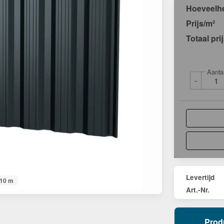
Hoeveelh
Prijs/m²
Totaal pri
Aanta
-
Levertijd
,10 m
Art.-Nr.
Prod