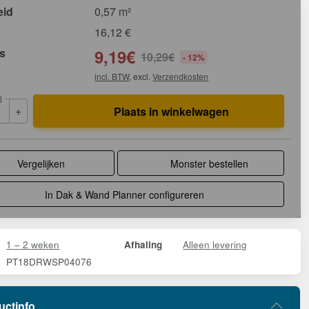
eid
0,57 m²
16,12
€
js
9,19
€
10,29
€
- 12%
incl. BTW
, excl.
Verzendkosten
l
+
Plaats in winkelwagen
Vergelijken
Monster bestellen
In Dak & Wand Planner configureren
1 – 2 weken
Alleen levering
Afhaling
PT18DRWSP04076
uctinfo