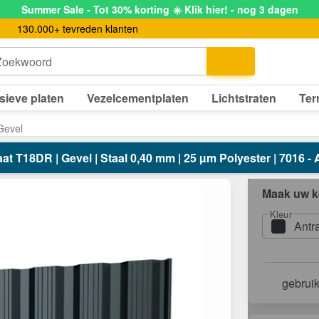
Summer Sale - Tot 30% korting ☀️ Klik hier! - nog 3 dagen
130.000+ tevreden klanten
Zoekwoord
sieve platen
Vezelcementplaten
Lichtstraten
Ter
Gevel
 T18DR | Gevel | Staal 0,40 mm | 25 µm Polyester | 7016 - A
Maak uw k
Kleur
Antr
gebrui