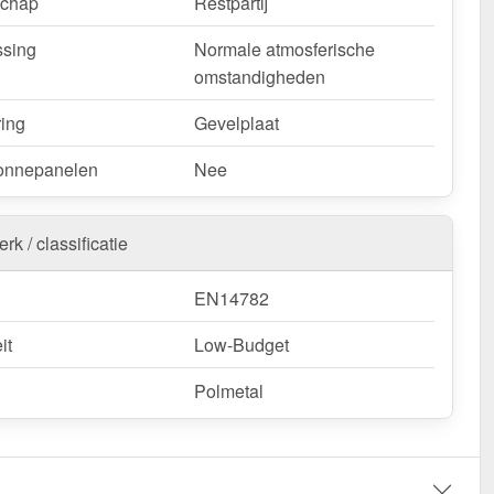
schap
Restpartij
sing
Normale atmosferische
omstandigheden
ring
Gevelplaat
onnepanelen
Nee
rk / classificatie
EN14782
it
Low-Budget
Polmetal