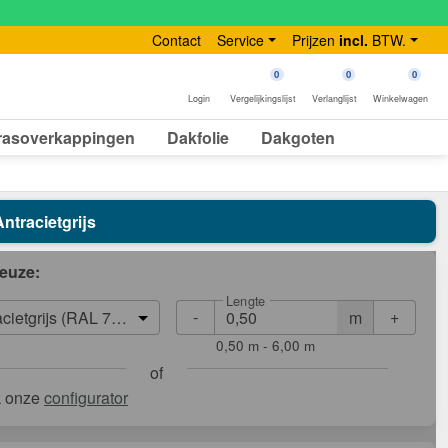
Contact
Service
Prijzen
incl.
BTW.
0
0
0
Login
Vergelijkingslijst
Verlanglijst
Winkelwagen
rasoverkappingen
Dakfolie
Dakgoten
ntracietgrijs
euze:
Lengte
-
+
m
acietgrijs (RAL 7016)
0,50 m - 6,00 m
of
k onze
configurator