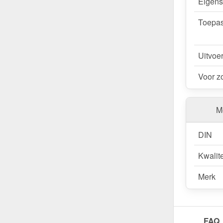
Eigen
Toepas
Uitvoe
Voor z
Me
DIN
Kwalite
Merk
FAQ