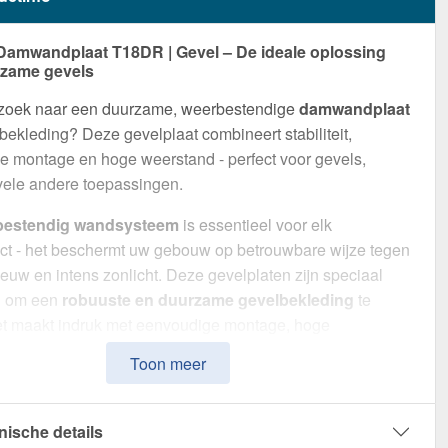
Damwandplaat T18DR | Gevel – De ideale oplossing
rzame gevels
 zoek naar een duurzame, weerbestendige
damwandplaat
bekleding? Deze gevelplaat combineert stabiliteit,
 montage en hoge weerstand - perfect voor gevels,
vele andere toepassingen.
bestendig wandsysteem
is essentieel voor elk
ct - het beschermt uw gebouw op betrouwbare wijze tegen
euw en intens zonlicht. Deze gevelplaten zijn speciaal
d om een
robuuste en duurzame gevelbekleding
te
et maakt indruk met eenvoudige montage, hoge
eid en een bestendige coating.
Toon meer
van
Staal
met een
materiaaldikte van 0,40 mm
, biedt het
ste wandoplossing. De
plaatbreedte van 1,138 m
en de
nische details
e werkende breedte van 1,10 m
maken een snelle en