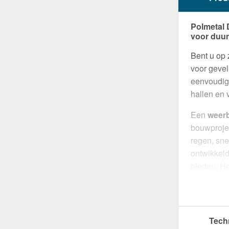
Polmetal 
voor duu
Bent u op
voor gevel
eenvoudige
hallen en 
Een
weer
bouwproje
regen, sne
ontwikkel
bieden. H
duurzaamh
Gemaakt 
een robuu
Tech
effectiev