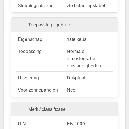
Steuningsafstand
zie belastingstabel
g/m² – Snelle levering & met 10 jaar garantie!
Duurzaam, weerbestendig, op maat gemaakt - bestel
nu en profiteer van een snelle levering!
Toepassing / gebruik
Wegens maatwerk / customisatie van herroepingsrecht uitgezonderd
Eigenschap
1ste keus
Toepassing
Normale
atmosferische
omstandigheden
Uitvoering
Dakplaat
Voor zonnepanelen
Nee
Merk / classificatie
DIN
EN 1090