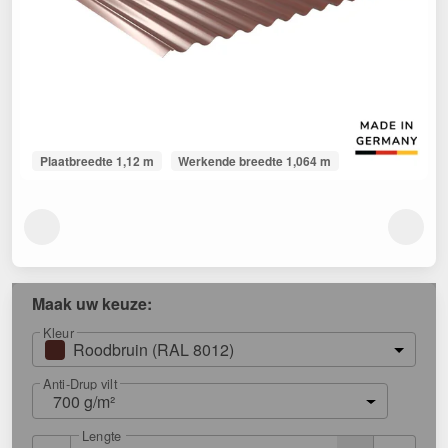
Plaatbreedte 1,12 m
Werkende breedte 1,064 m
Maak uw keuze:
Kleur
Roodbruin (RAL 8012)
Anti-Drup vilt
700 g/m²
Lengte