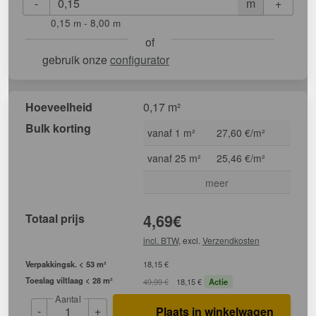
-
+
m
0,15 m - 8,00 m
of
gebruik onze
configurator
Hoeveelheid
0,17 m²
Bulk korting
vanaf 1 m²
27,60 €/m²
vanaf 25 m²
25,46 €/m²
meer
Totaal prijs
4,69
€
incl. BTW
, excl.
Verzendkosten
Verpakkingsk. < 53 m²
18,15 €
Toeslag viltlaag < 28 m²
49,99 €
18,15 €
Actie
Aantal
-
+
Plaats in winkelwagen