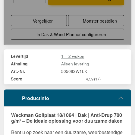
Vergelijken
Monster bestellen
In Dak & Wand Planner configureren
1 – 2 weken
Levertijd
Alleen levering
Afhaling
505082W1LK
Art.-Nr.
Score
4,59
(17)
Productinfo
Weckman Golfplaat 18/1064 | Dak | Anti-Drup 700
g/m² – De ideale oplossing voor duurzame daken
Bent u op zoek naar een duurzame, weerbestendige