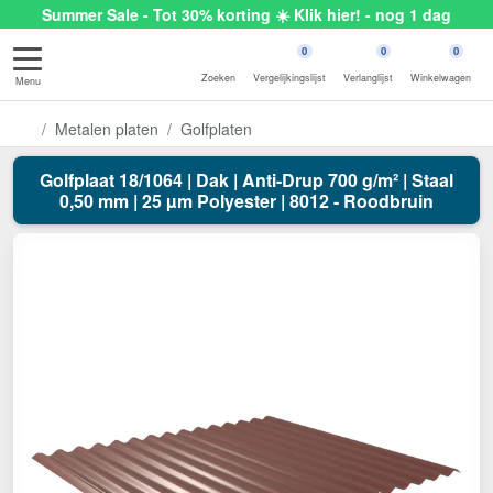
Summer Sale - Tot 30% korting ☀️ Klik hier! - nog 1 dag
0
0
0
Zoeken
Vergelijkingslijst
Verlanglijst
Winkelwagen
Menu
Metalen platen
Golfplaten
Golfplaat 18/1064 | Dak | Anti-Drup 700 g/m² | Staal
0,50 mm | 25 µm Polyester | 8012 - Roodbruin