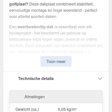
golfplaat?
Deze dakplaat combineert stabiliteit,
eenvoudige montage en hoge weerstand - perfect
voor allerlei soorten daken.
Een
weerbestendig dak
is essentieel voor elk
bouwproject - het beschermt uw gebouw op
betrouwbare wijze tegen regen, sneeuw en intens
zonlicht. Deze dakplaten zijn speciaal ontwikkeld om
een
robuuste en duurzame dakoplossing
te
bieden. Het maakt indruk met eenvoudige montage,
Toon meer
hoge duurzaamheid en een bestendige coating.
Gemaakt van
Staal
met een
materiaaldikte van 0,50
Technische details
mm
, biedt het een robuuste dakoplossing. De
plaatbreedte van 1,12 m
en de
effectieve
werkende breedte van 1,064 m
maken een snelle
Afmetingen
en efficiënte montage mogelijk. Dankzij de
25 µm
polyester coating
in
Roodbruin (RAL 8012)
blijft
Gewicht (ca.)
5,05 kg/m²
het materiaal permanent beschermd tegen corrosie,