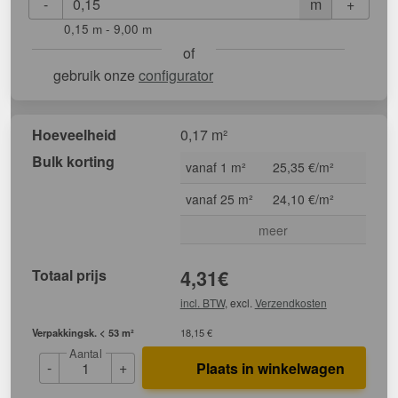
-
+
m
0,15 m - 9,00 m
of
gebruik onze
configurator
Hoeveelheid
0,17 m²
Bulk korting
vanaf 1 m²
25,35 €/m²
vanaf 25 m²
24,10 €/m²
meer
Totaal prijs
4,31
€
incl. BTW
, excl.
Verzendkosten
Verpakkingsk. < 53 m²
18,15 €
Aantal
-
+
Plaats in winkelwagen