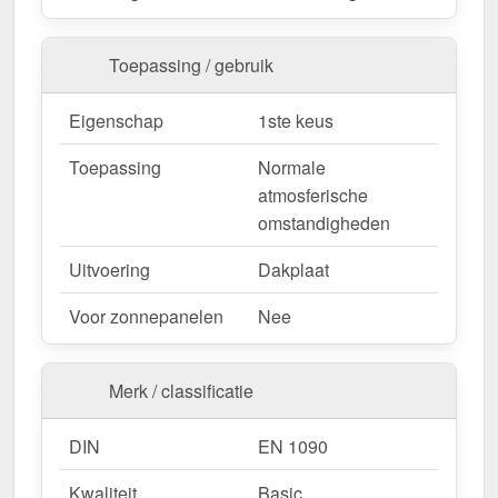
nu en profiteer van een snelle levering!
Toepassing / gebruik
Wegens maatwerk / customisatie van herroepingsrecht uitgezonderd
Eigenschap
1ste keus
Toepassing
Normale
atmosferische
omstandigheden
Uitvoering
Dakplaat
Voor zonnepanelen
Nee
Merk / classificatie
DIN
EN 1090
Kwaliteit
Basic