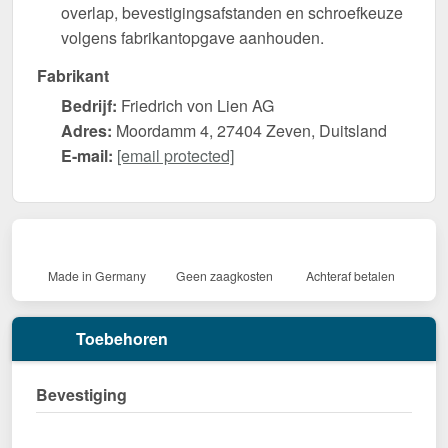
overlap, bevestigingsafstanden en schroefkeuze
volgens fabrikantopgave aanhouden.
Fabrikant
Bedrijf:
Friedrich von Lien AG
Adres:
Moordamm 4, 27404 Zeven, Duitsland
E-mail:
[email protected]
Made in Germany
Geen zaagkosten
Achteraf betalen
Toebehoren
Bevestiging