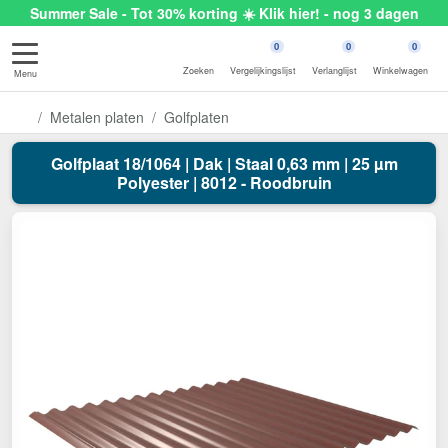
Summer Sale - Tot 30% korting ☀️ Klik hier! - nog 3 dagen
0
0
0
Zoeken
Vergelijkingslijst
Verlanglijst
Winkelwagen
Menu
Metalen platen
Golfplaten
Golfplaat 18/1064 | Dak | Staal 0,63 mm | 25 µm
Polyester | 8012 - Roodbruin