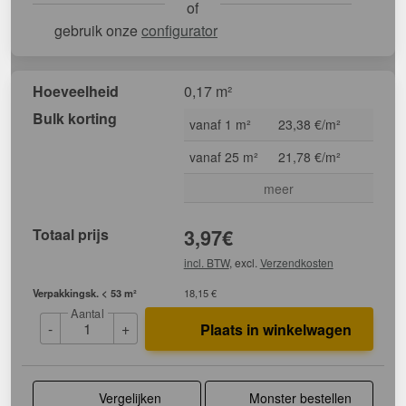
of
gebruik onze
configurator
Hoeveelheid
0,17 m²
Bulk korting
vanaf 1 m²
23,38 €/m²
vanaf 25 m²
21,78 €/m²
meer
Totaal prijs
3,97
€
incl. BTW
, excl.
Verzendkosten
Verpakkingsk. < 53 m²
18,15 €
Aantal
-
+
Plaats in winkelwagen
Vergelijken
Monster bestellen