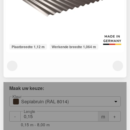
Plaatbreedte 1,12 m
Werkende breedte 1,064 m
Maak uw keuze:
Kleur
Sepiabruin (RAL 8014)
Lengte
-
+
m
0,15 m - 8,00 m