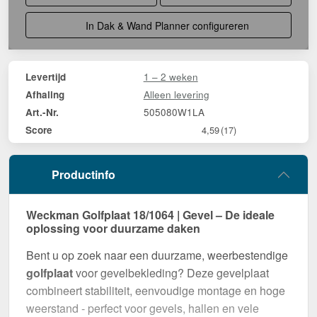
In Dak & Wand Planner configureren
1 – 2 weken
Levertijd
Alleen levering
Afhaling
505080W1LA
Art.-Nr.
Score
4,59
(17)
Productinfo
Weckman Golfplaat 18/1064 | Gevel – De ideale
oplossing voor duurzame daken
Bent u op zoek naar een duurzame, weerbestendige
golfplaat
voor gevelbekleding? Deze gevelplaat
combineert stabiliteit, eenvoudige montage en hoge
weerstand - perfect voor gevels, hallen en vele