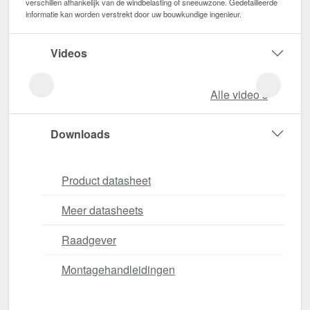
verschillen afhankelijk van de windbelasting of sneeuwzone. Gedetailleerde
informatie kan worden verstrekt door uw bouwkundige ingenieur.
Videos
Alle video‘s
Downloads
Product datasheet
Meer datasheets
Raadgever
Montagehandleidingen