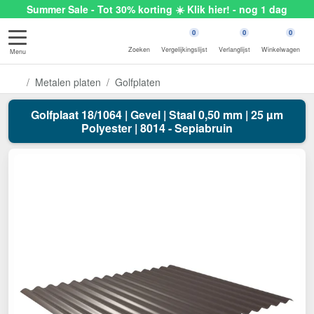
Summer Sale - Tot 30% korting ☀️ Klik hier! - nog 1 dag
0
0
0
Zoeken
Vergelijkingslijst
Verlanglijst
Winkelwagen
Menu
Metalen platen
Golfplaten
Golfplaat 18/1064 | Gevel | Staal 0,50 mm | 25 µm
Polyester | 8014 - Sepiabruin