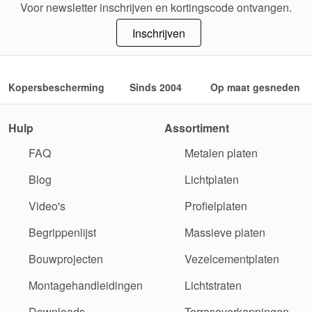
Voor newsletter inschrijven en kortingscode ontvangen.
Inschrijven
Kopersbescherming
Sinds 2004
Op maat gesneden
Hulp
Assortiment
FAQ
Metalen platen
Blog
Lichtplaten
Video's
Profielplaten
Begrippenlijst
Massieve platen
Bouwprojecten
Vezelcementplaten
Montagehandleidingen
Lichtstraten
Downloads
Terrasoverkappingen