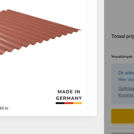
Totaal pri
Verpakkingsk.
Dit arti
Hier vin
Golfpla
Koperbr
064 m