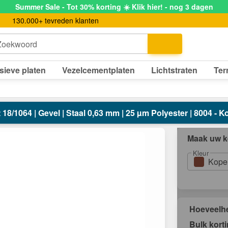
Summer Sale - Tot 30% korting ☀️ Klik hier! - nog 3 dagen
130.000+ tevreden klanten
Zoekwoord
sieve platen
Vezelcementplaten
Lichtstraten
Ter
 18/1064 | Gevel | Staal 0,63 mm | 25 µm Polyester | 8004 - 
Maak uw k
Kleur
Kope
Hoeveelh
Bulk kort