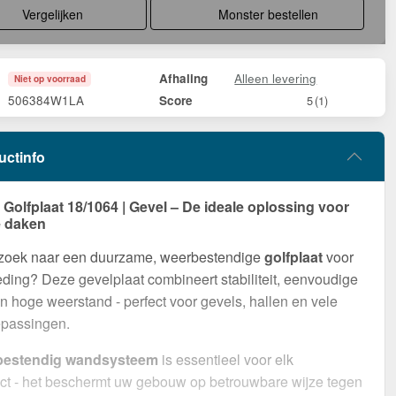
Vergelijken
Monster bestellen
Alleen levering
Afhaling
Niet op voorraad
506384W1LA
Score
5
(1)
uctinfo
olfplaat 18/1064 | Gevel – De ideale oplossing voor
 daken
 zoek naar een duurzame, weerbestendige
golfplaat
voor
ding? Deze gevelplaat combineert stabiliteit, eenvoudige
 hoge weerstand - perfect voor gevels, hallen en vele
epassingen.
bestendig wandsysteem
is essentieel voor elk
ct - het beschermt uw gebouw op betrouwbare wijze tegen