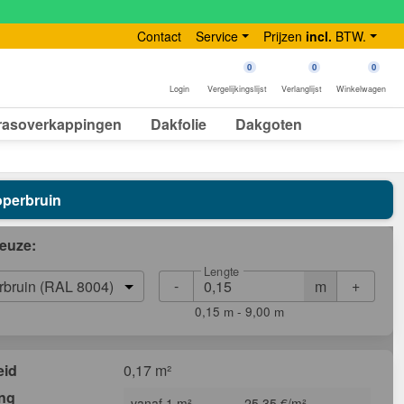
Contact
Service
Prijzen
incl.
BTW.
0
0
0
Login
Vergelijkingslijst
Verlanglijst
Winkelwagen
rasoverkappingen
Dakfolie
Dakgoten
Koperbruin
euze:
Lengte
-
+
m
rbruin (RAL 8004)
0,15 m - 9,00 m
eid
0,17 m²
ing
vanaf 1 m²
25,35 €/m²