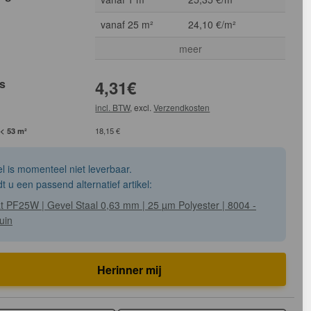
vanaf 25 m²
24,10 €/m²
meer
js
4,31
€
incl. BTW
, excl.
Verzendkosten
 < 53 m²
18,15 €
kel is momenteel niet leverbaar.
dt u een passend alternatief artikel:
at PF25W | Gevel Staal 0,63 mm | 25 µm Polyester | 8004 -
uin
Herinner mij