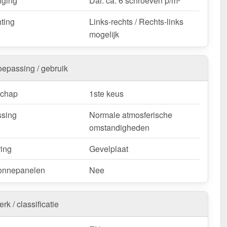
iging
Dal: ca. 6 schroeven p/m²
elle levering!
hting
Links-rechts / Rechts-links
k / customisatie van herroepingsrecht uitgezonderd
mogelijk
oepassing / gebruik
schap
1ste keus
sing
Normale atmosferische
omstandigheden
ring
Gevelplaat
onnepanelen
Nee
rk / classificatie