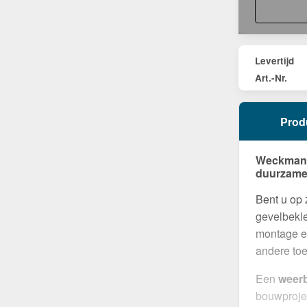
Levertijd
Art.-Nr.
Prod
Weckman G
duurzame
Bent u op
gevelbekle
montage en
andere to
Een
weer
bouwproje