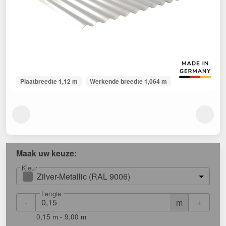
Plaatbreedte 1,12 m
Werkende breedte 1,064 m
Maak uw keuze:
Kleur
Zilver-Metallic (RAL 9006)
Lengte
-
+
m
0,15 m - 9,00 m