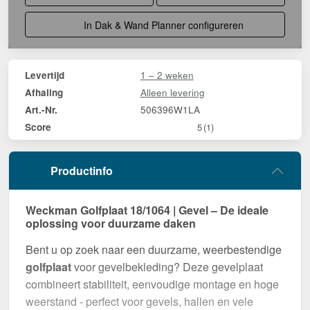
In Dak & Wand Planner configureren
1 – 2 weken
Levertijd
Alleen levering
Afhaling
506396W1LA
Art.-Nr.
Score
5
(1)
Productinfo
Weckman Golfplaat 18/1064 | Gevel – De ideale
oplossing voor duurzame daken
Bent u op zoek naar een duurzame, weerbestendige
golfplaat
voor gevelbekleding? Deze gevelplaat
combineert stabiliteit, eenvoudige montage en hoge
weerstand - perfect voor gevels, hallen en vele