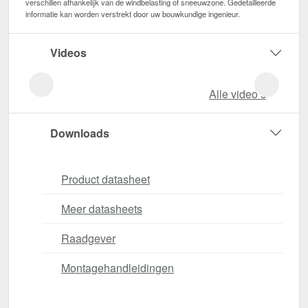
verschillen afhankelijk van de windbelasting of sneeuwzone. Gedetailleerde
informatie kan worden verstrekt door uw bouwkundige ingenieur.
Videos
Alle video‘s
Downloads
Product datasheet
Meer datasheets
Raadgever
Montagehandleidingen