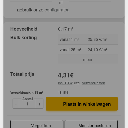
of
gebruik onze
configurator
Hoeveelheid
0,17 m²
Bulk korting
vanaf 1 m²
25,35 €/m²
vanaf 25 m²
24,10 €/m²
meer
Totaal prijs
4,31
€
incl. BTW
, excl.
Verzendkosten
Verpakkingsk. < 53 m²
18,15 €
Aantal
-
+
Plaats in winkelwagen
Vergelijken
Monster bestellen