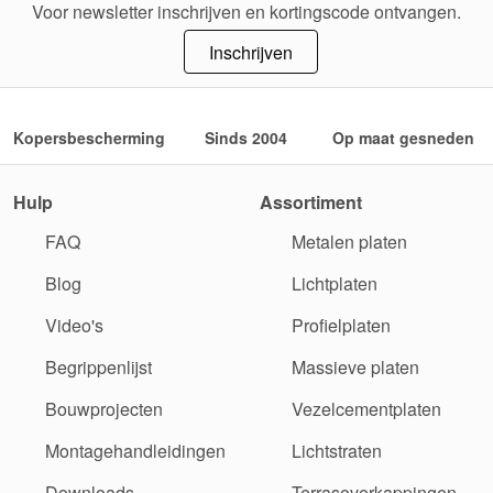
Voor newsletter inschrijven en kortingscode ontvangen.
Inschrijven
Kopersbescherming
Sinds 2004
Op maat gesneden
Hulp
Assortiment
FAQ
Metalen platen
Blog
Lichtplaten
Video's
Profielplaten
Begrippenlijst
Massieve platen
Bouwprojecten
Vezelcementplaten
Montagehandleidingen
Lichtstraten
Downloads
Terrasoverkappingen