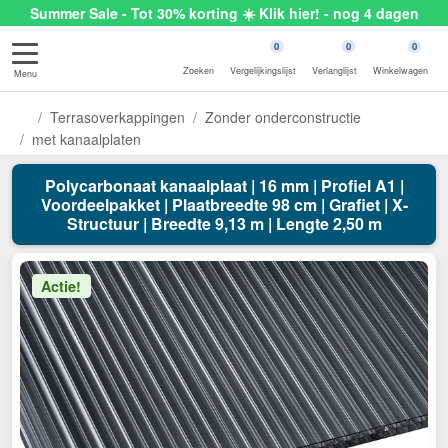
Summer Sale - Tot 30% korting ☀️ Klik hier! - nog 4 dagen
0
0
0
Zoeken
Vergelijkingslijst
Verlanglijst
Winkelwagen
Menu
Terrasoverkappingen
Zonder onderconstructie
met kanaalplaten
Polycarbonaat kanaalplaat | 16 mm | Profiel A1 |
Voordeelpakket | Plaatbreedte 98 cm | Grafiet | X-
Structuur | Breedte 9,13 m | Lengte 2,50 m
Actie!