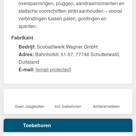
overspanningen, pluggen, aandraaimomenten en
statische voorschriften strikt aanhouden – vooral
verbindingen tussen palen, gordingen en
spanten.
Fabrikant
Bedrijf:
Scobalitwerk Wagner GmbH
Adres:
Bahnhofstr. 51-57, 77746 Schutterwald,
Duitsland
E-mail:
[email protected]
Geen zaagkosten
Incl. toebehoren
Achteraf betalen
Toebehoren