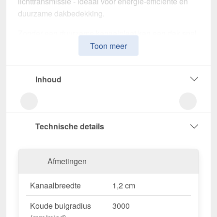
lichttransmissie - ideaal voor energie-efficiënte en
duurzame dakbedekking.
Zonder een duurzame kanaalplaat kan een dak snel
warmte verliezen en door het weer worden
Toon meer
aangetast. Deze kanaalplaat is speciaal ontwikkeld
voor een
robuuste en duurzame oplossing voor
Inhoud
lichtdoorlatende, thermisch isolerende
dakbedekking
. Het overtuigt door eenvoudige
verwerking, hoge weerstand en een UV-bestendig
oppervlak.
Technische details
Gemaakt van
Polycarbonaat
met een
materiaaldikte van 16 mm
, biedt het een robuuste
Afmetingen
dakoplossing. De
plaatbreedte van 98 cm
maakt
een snelle en efficiënte montage mogelijk. De
Kanaalbreedte
1,2 cm
Grafiet
variant zorgt voor optimale
lichtomstandigheden en past harmonieus in uw
Koude buigradius
3000
omgeving, terwijl de
kamerbreedte van 1,2 cm
voor