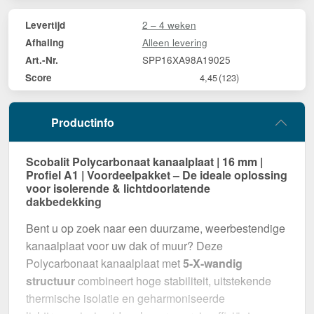
2 – 4 weken
Levertijd
Alleen levering
Afhaling
SPP16XA98A19025
Art.-Nr.
Score
4,45
(123)
Productinfo
Scobalit Polycarbonaat kanaalplaat | 16 mm |
Profiel A1 | Voordeelpakket – De ideale oplossing
voor isolerende & lichtdoorlatende
dakbedekking
Bent u op zoek naar een duurzame, weerbestendige
kanaalplaat voor uw dak of muur? Deze
Polycarbonaat kanaalplaat met
5-X-wandig
structuur
combineert hoge stabiliteit, uitstekende
thermische isolatie en geharmoniseerde