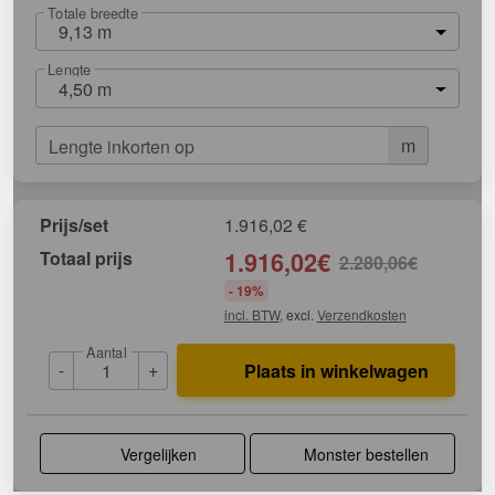
Totale breedte
9,13 m
Lengte
4,50 m
m
Lengte inkorten op
Prijs/set
1.916,02
€
Totaal prijs
1.916,02
€
2.280,06
€
- 19%
incl. BTW
, excl.
Verzendkosten
Aantal
-
+
Plaats in winkelwagen
Vergelijken
Monster bestellen