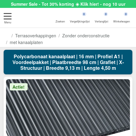
Summer Sale - Tot 30% korting ☀️ Klik hier! - nog 10 uur
0
0
0
Zoeken
Vergelijkingslijst
Verlanglijst
Winkelwagen
Menu
Terrasoverkappingen
Zonder onderconstructie
met kanaalplaten
Polycarbonaat kanaalplaat | 16 mm | Profiel A1 |
Voordeelpakket | Plaatbreedte 98 cm | Grafiet | X-
Structuur | Breedte 9,13 m | Lengte 4,50 m
Actie!