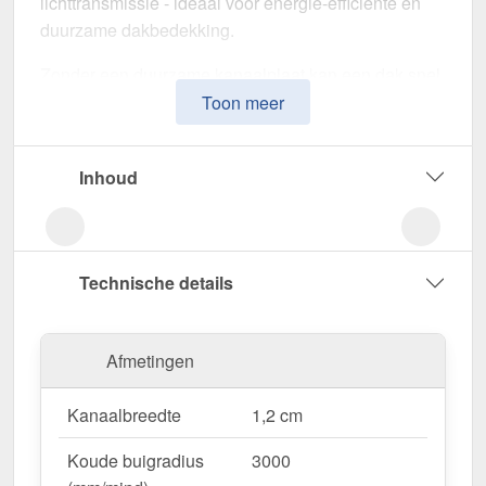
lichttransmissie - ideaal voor energie-efficiënte en
duurzame dakbedekking.
Zonder een duurzame kanaalplaat kan een dak snel
warmte verliezen en door het weer worden
Toon meer
aangetast. Deze kanaalplaat is speciaal ontwikkeld
voor een
robuuste en duurzame oplossing voor
Inhoud
lichtdoorlatende, thermisch isolerende
dakbedekking
. Het overtuigt door eenvoudige
verwerking, hoge weerstand en een UV-bestendig
oppervlak.
Technische details
Gemaakt van
Polycarbonaat
met een
materiaaldikte van 16 mm
, biedt het een robuuste
Afmetingen
dakoplossing. De
plaatbreedte van 98 cm
maakt
een snelle en efficiënte montage mogelijk. De
Kanaalbreedte
1,2 cm
Grafiet
variant zorgt voor optimale
lichtomstandigheden en past harmonieus in uw
Koude buigradius
3000
omgeving, terwijl de
kamerbreedte van 1,2 cm
voor