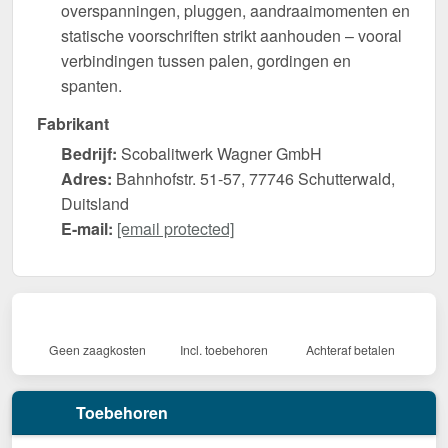
overspanningen, pluggen, aandraaimomenten en
statische voorschriften strikt aanhouden – vooral
verbindingen tussen palen, gordingen en
spanten.
Fabrikant
Bedrijf:
Scobalitwerk Wagner GmbH
Adres:
Bahnhofstr. 51-57, 77746 Schutterwald,
Duitsland
E-mail:
[email protected]
Geen zaagkosten
Incl. toebehoren
Achteraf betalen
Toebehoren