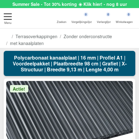
Summer Sale - Tot 30% korting ☀️ Klik hier! - nog 8 uur
0
0
0
Zoeken
Vergelijkingslijst
Verlanglijst
Winkelwagen
Menu
Terrasoverkappingen
Zonder onderconstructie
met kanaalplaten
Polycarbonaat kanaalplaat | 16 mm | Profiel A1 |
Voordeelpakket | Plaatbreedte 98 cm | Grafiet | X-
Structuur | Breedte 9,13 m | Lengte 4,00 m
Actie!