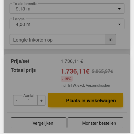
Totale breedte
9,13 m
Lengte
4,00 m
m
Lengte inkorten op
Prijs/set
1.736,11
€
Totaal prijs
1.736,11
€
2.065,97
€
- 19%
incl. BTW
, excl.
Verzendkosten
Aantal
-
+
Plaats in winkelwagen
Vergelijken
Monster bestellen