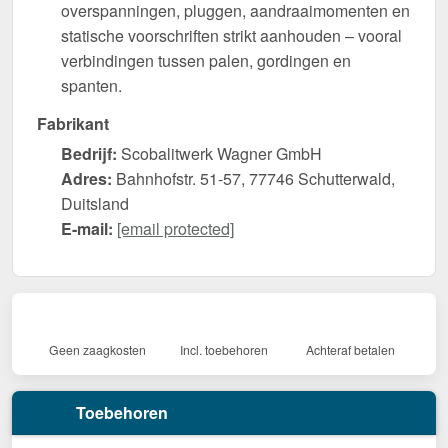
overspanningen, pluggen, aandraaimomenten en
statische voorschriften strikt aanhouden – vooral
verbindingen tussen palen, gordingen en
spanten.
Fabrikant
Bedrijf:
Scobalitwerk Wagner GmbH
Adres:
Bahnhofstr. 51-57, 77746 Schutterwald,
Duitsland
E-mail:
[email protected]
Geen zaagkosten
Incl. toebehoren
Achteraf betalen
Toebehoren