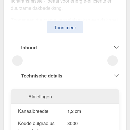
lichttransmissie - ideaal voor energie-efficiënte en
duurzame dakbedekking.
Zonder een duurzame kanaalplaat kan een dak snel
warmte verliezen en door het weer worden
Toon meer
aangetast. Deze kanaalplaat is speciaal ontwikkeld
voor een
robuuste en duurzame oplossing voor
Inhoud
lichtdoorlatende, thermisch isolerende
dakbedekking
. Het overtuigt door eenvoudige
verwerking, hoge weerstand en een UV-bestendig
oppervlak.
Technische details
Gemaakt van
Polycarbonaat
met een
materiaaldikte van 16 mm
, biedt het een robuuste
Afmetingen
dakoplossing. De
plaatbreedte van 98 cm
maakt
een snelle en efficiënte montage mogelijk. De
Kanaalbreedte
1,2 cm
Grafiet
variant zorgt voor optimale
lichtomstandigheden en past harmonieus in uw
Koude buigradius
3000
omgeving, terwijl de
kamerbreedte van 1,2 cm
voor