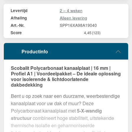
2 – 4 weken
Levertijd
Alleen levering
Afhaling
SPP16XA98A19040
Art.-Nr.
Score
4,45
(123)
Productinfo
Scobalit Polycarbonaat kanaalplaat | 16 mm |
Profiel A1 | Voordeelpakket – De ideale oplossing
voor isolerende & lichtdoorlatende
dakbedekking
Bent u op zoek naar een duurzame, weerbestendige
kanaalplaat voor uw dak of muur? Deze
Polycarbonaat kanaalplaat met
5-X-wandig
structuur
combineert hoge stabiliteit, uitstekende
thermische isolatie en geharmoniseerde