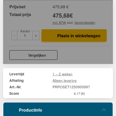
Prijs/set
475,68
€
Totaal prijs
475,68
€
incl. BTW
, excl.
Verzendkosten
Aantal
-
+
Plaats in winkelwagen
Vergelijken
1 – 2 weken
Levertijd
Alleen levering
Afhaling
PRPOSET1250900997
Art.-Nr.
Score
4,17
(6)
Productinfo