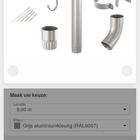
Maak uw keuze:
Lengte
9,00 m
Kleur
Grijs aluminiumkleurig (RAL9007)