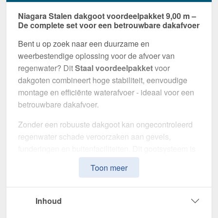
Niagara Stalen dakgoot voordeelpakket 9,00 m –
De complete set voor een betrouwbare dakafvoer
Bent u op zoek naar een duurzame en
weerbestendige oplossing voor de afvoer van
regenwater? Dit
Staal voordeelpakket
voor
dakgoten combineert hoge stabiliteit, eenvoudige
montage en efficiënte waterafvoer - ideaal voor een
betrouwbare dakafvoer.
Zonder een robuuste dakgoot kan ongecontroleerd
regenwater schade veroorzaken aan gevels,
funderingen en buitenfaciliteiten. Dit gootsysteem is
speciaal ontwikkeld om een
veilige en duurzame
Toon meer
afwateringsoplossing
te bieden. Het maakt indruk
met zijn hoge weerstand, doordachte ontwerp en
eenvoudige installatie.
Inhoud
Gemaakt van
Staal
met
50 µm Polyurethan