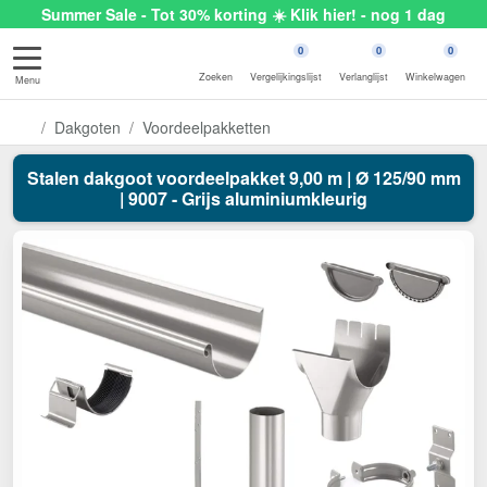
Summer Sale - Tot 30% korting ☀️ Klik hier! - nog 1 dag
0
0
0
Zoeken
Vergelijkingslijst
Verlanglijst
Winkelwagen
Menu
Dakgoten
Voordeelpakketten
Stalen dakgoot voordeelpakket 9,00 m | Ø 125/90 mm
| 9007 - Grijs aluminiumkleurig