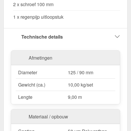
2 x schroef 100 mm
Waarom Stalen dakgoot voordeelpakket 9,00 m?
1 x regenpijp uitloopstuk
Hoogwaardig Staal
– Duurzaam, stabiel &
bestand tegen weersinvloeden.
Efficiënte waterafvoer
– Optimale afmeting met
Technische details
125 / 90 mm diameter.
Eenvoudige montage
– Perfecte pasvorm voor
9,00 m lange dakgoten.
Afmetingen
UV- en corrosiebestendig
– Weerbestendig
dankzij 50 µm Polyurethan.
Diameter
125 / 90 mm
Complete set voor veilige installatie
– Alle
belangrijke onderdelen inbegrepen.
Gewicht (ca.)
10,00 kg/set
Garantie
– 15 jaar voor langdurige kwaliteit &
Lengte
9,00 m
veiligheid.
Materiaal / opbouw
Ideaal voor de volgende toepassingen:
Woongebouwen & aanbouw
– Effectieve