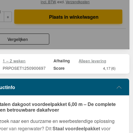
incl. BTW
, excl.
Verzendkosten
l
+
Plaats in winkelwagen
Vergelijken
1 – 2 weken
Alleen levering
Afhaling
PRPOSET1250900697
Score
4,17
(6)
uctinfo
talen dakgoot voordeelpakket 6,00 m – De complete
een betrouwbare dakafvoer
 zoek naar een duurzame en weerbestendige oplossing
voer van regenwater? Dit
Staal voordeelpakket
voor