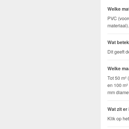
Welke mat
PVC (voord
materiaal).
Wat betek
Dit geeft 
Welke maa
Tot 50 m² 
en 100 m²
mm diamet
Wat zit er
Klik op he