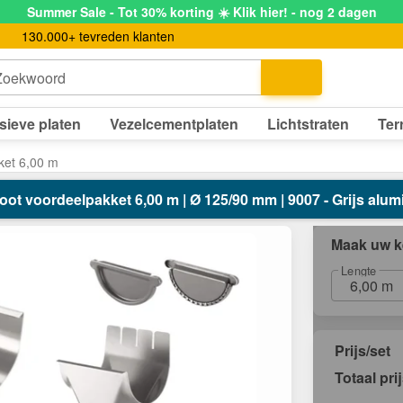
Summer Sale - Tot 30% korting ☀️ Klik hier! - nog 2 dagen
130.000+ tevreden klanten
Zoekwoord
sieve platen
Vezelcementplaten
Lichtstraten
Ter
ket 6,00 m
oot voordeelpakket 6,00 m | Ø 125/90 mm | 9007 - Grijs alum
Maak uw k
Lengte
6,00 m
Prijs/set
Totaal pri