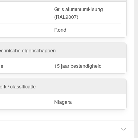
Grijs aluminiumkleurig
(RAL9007)
Rond
echnische eigenschappen
ie
15 jaar bestendigheid
rk / classificatie
Niagara