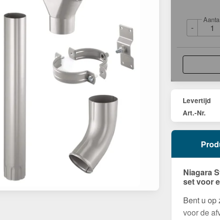
Aanta
-
Levertijd
Art.-Nr.
Prod
Niagara S
set voor 
Bent u op
voor de af