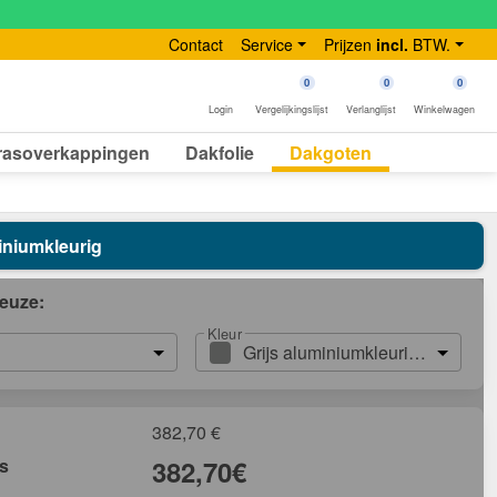
Contact
Service
Prijzen
incl.
BTW.
0
0
0
Login
Vergelijkingslijst
Verlanglijst
Winkelwagen
rasoverkappingen
Dakfolie
Dakgoten
iniumkleurig
euze:
Kleur
Grijs aluminiumkleurig (RAL900
382,70
€
js
382,70
€