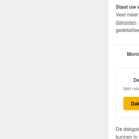
Staat uw v
Veel meer
dakgoten
.
gedetaille
Mont
De
Met rek
Da
De dakgote
kunnen in 