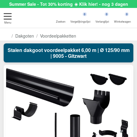
Summer Sale - Tot 30% korting ☀️ Klik hier! - nog 3 dagen
0
0
0
Zoeken
Vergelijkingslijst
Verlanglijst
Winkelwagen
Menu
Dakgoten
Voordeelpakketten
Stalen dakgoot voordeelpakket 6,00 m | Ø 125/90 mm
| 9005 - Gitzwart