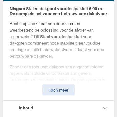
Niagara Stalen dakgoot voordeelpakket 6,00 m –
De complete set voor een betrouwbare dakafvoer
Bent u op zoek naar een duurzame en
weerbestendige oplossing voor de afvoer van
regenwater? Dit
Staal voordeelpakket
voor
dakgoten combineert hoge stabiliteit, eenvoudige
montage en efficiënte waterafvoer - ideaal voor een
betrouwbare dakafvoer.
Zonder een robuuste dakgoot kan ongecontroleerd
regenwater schade veroorzaken aan gevels,
funderingen en buitenfaciliteiten. Dit gootsysteem is
speciaal ontwikkeld om een
veilige en duurzame
Toon meer
afwateringsoplossing
te bieden. Het maakt indruk
met zijn hoge weerstand, doordachte ontwerp en
eenvoudige installatie.
Inhoud
Gemaakt van
Staal
met
50 µm Polyurethan