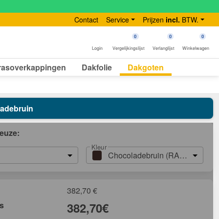
Contact
Service
Prijzen
incl.
BTW.
0
0
0
Login
Vergelijkingslijst
Verlanglijst
Winkelwagen
rasoverkappingen
Dakfolie
Dakgoten
ladebruin
euze:
Kleur
Chocoladebruin (RAL 8017)
382,70
€
js
382,70
€