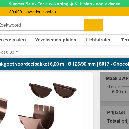
Summer Sale - Tot 30% korting ☀️ Klik hier! - nog 2 dagen
130.000+ tevreden klanten
Zoekwoord
sieve platen
Vezelcementplaten
Lichtstraten
Ter
ket 6,00 m
akgoot voordeelpakket 6,00 m | Ø 125/90 mm | 8017 - Choco
Maak uw k
Lengte
6,00 m
Prijs/set
Totaal pri