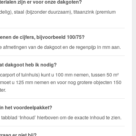
erialen zijn er voor onze dakgoten?
elig), staal (bijzonder duurzaam), titaanzink (premium
enen de cijfers, bijvoorbeeld 100/75?
de afmetingen van de dakgoot en de regenpijp in mm aan.
t dakgoot heb ik nodig?
(carport of tuinhuis) kunt u 100 mm nemen, tussen 50 m²
 moet u 125 mm nemen en voor nog grotere objecten 150
er.
 in het voordeelpakket?
t tabblad ‘Inhoud’ hierboven om de exacte inhoud te zien.
raag er niet bij?