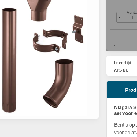
Aanta
-
Levertijd
Art.-Nr.
Prod
Niagara S
set voor 
Bent u op
voor de af