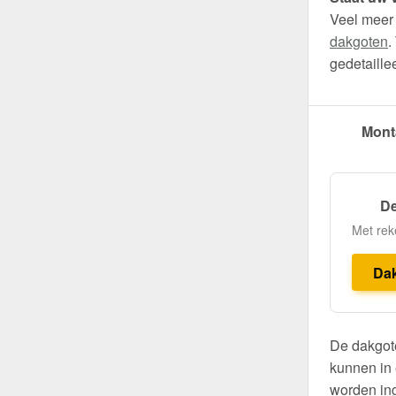
Veel meer
dakgoten
.
gedetaille
Mont
De
Met rek
Da
De dakgote
kunnen in 
worden ing