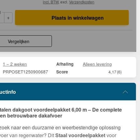
incl. BTW
, excl.
Verzendkosten
l
+
Plaats in winkelwagen
Vergelijken
1 – 2 weken
Alleen levering
Afhaling
PRPOSET1250900687
Score
4,17
(6)
uctinfo
talen dakgoot voordeelpakket 6,00 m – De complete
een betrouwbare dakafvoer
 zoek naar een duurzame en weerbestendige oplossing
voer van regenwater? Dit
Staal voordeelpakket
voor