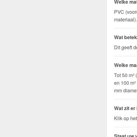
Welke mat
PVC (voord
materiaal).
Wat betek
Dit geeft 
Welke maa
Tot 50 m² 
en 100 m²
mm diamet
Wat zit er
Klik op he
Staat uw v