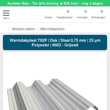
Summer Sale - Tot 30% korting ☀️ Klik hier! - nog 2 dagen
0
0
0
Zoeken
Vergelijkingslijst
Verlanglijst
Winkelwagen
Menu
Metalen platen
Warmdakplaten
Warmdakplaat T92P | Dak | Staal 0,75 mm | 25 µm
Polyester | 9002 - Grijswit