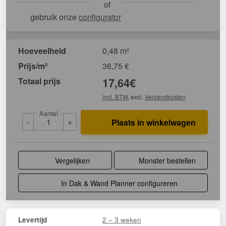
of
gebruik onze
configurator
Hoeveelheid
0,48 m²
Prijs/m²
36,75
€
Totaal prijs
17,64
€
incl. BTW
, excl.
Verzendkosten
Aantal
-
+
Plaats in winkelwagen
Vergelijken
Monster bestellen
In Dak & Wand Planner configureren
2 – 3 weken
Levertijd