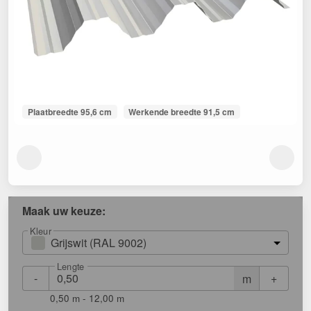
Plaatbreedte 95,6 cm
Werkende breedte 91,5 cm
Maak uw keuze:
Kleur
Grijswit (RAL 9002)
Lengte
-
+
m
0,50 m - 12,00 m