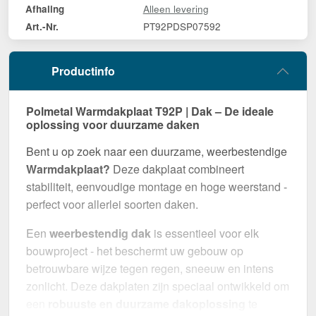
Alleen levering
Afhaling
PT92PDSP07592
Art.-Nr.
Productinfo
Polmetal Warmdakplaat T92P | Dak – De ideale
oplossing voor duurzame daken
Bent u op zoek naar een duurzame, weerbestendige
Warmdakplaat?
Deze dakplaat combineert
stabiliteit, eenvoudige montage en hoge weerstand -
perfect voor allerlei soorten daken.
Een
weerbestendig dak
is essentieel voor elk
bouwproject - het beschermt uw gebouw op
betrouwbare wijze tegen regen, sneeuw en intens
zonlicht. Deze dakplaten zijn speciaal ontwikkeld om
een
robuuste en duurzame dakoplossing
te