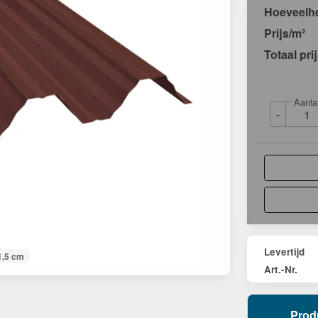
Hoeveelh
Prijs/m²
Totaal pri
Aanta
-
Levertijd
1,5 cm
Art.-Nr.
Prod