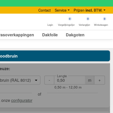
Contact
Service
Prijzen
incl.
BTW.
0
0
0
Login
Vergelijkingslijst
Verlanglijst
Winkelwagen
rasoverkappingen
Dakfolie
Dakgoten
 Roodbruin
euze:
Lengte
-
+
m
bruin (RAL 8012)
0,50 m - 12,00 m
of
k onze
configurator