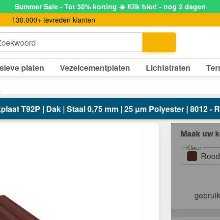
Summer Sale - Tot 30% korting ☀️ Klik hier! - nog 2 dagen
130.000+ tevreden klanten
Zoekwoord
sieve platen
Vezelcementplaten
Lichtstraten
Ter
k
aat T92P | Dak | Staal 0,75 mm | 25 µm Polyester | 8012 -
Maak uw k
Kleur
Rood
gebrui