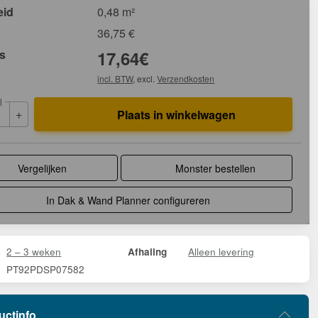
eid
0,48 m²
36,75
€
js
17,64
€
incl. BTW
, excl.
Verzendkosten
l
+
Plaats in winkelwagen
Vergelijken
Monster bestellen
In Dak & Wand Planner configureren
2 – 3 weken
Alleen levering
Afhaling
PT92PDSP07582
uctinfo