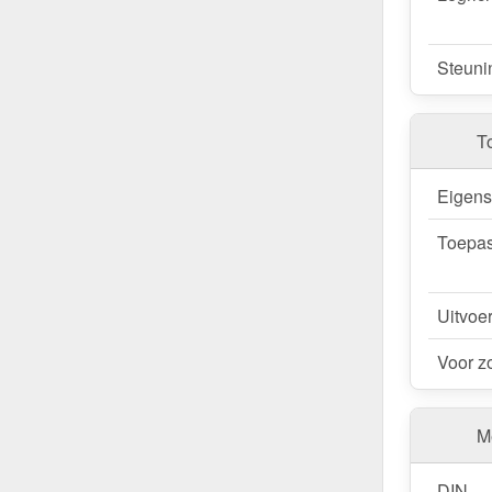
Steuni
T
Eigen
Toepas
Uitvoe
Voor z
Me
DIN