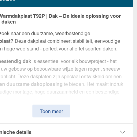
Warmdakplaat T92P | Dak – De ideale oplossing voor
 daken
 zoek naar een duurzame, weerbestendige
laat?
Deze dakplaat combineert stabiliteit, eenvoudige
 hoge weerstand - perfect voor allerlei soorten daken.
bestendig dak
is essentieel voor elk bouwproject - het
 uw gebouw op betrouwbare wijze tegen regen, sneeuw
zonlicht. Deze dakplaten zijn speciaal ontwikkeld om een
 en duurzame dakoplossing
te bieden. Het maakt indruk
udige montage, hoge duurzaamheid en een bestendige
Toon meer
van
Staal
met een
materiaaldikte van 0,75 mm
, biedt het
ste dakoplossing. De
plaatbreedte van 95,6 cm
en de
e werkende breedte van 91,5 cm
maken een snelle en
nische details
 montage mogelijk. Dankzij de
25 µm polyester coating
in