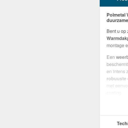
Polmetal 
duurzame
Bent u op
Warmdakp
montage en
Een
weer
beschermt
en intens 
robuuste
met eenvo
coating.
Gemaakt 
een robuu
effectiev
Tech
efficiënte