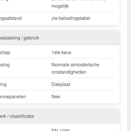
mogelijk
ngsafstand
zie belastingstabel
oepassing / gebruik
schap
1ste keus
sing
Normale atmosferische
omstandigheden
ring
Dakplaat
onnepanelen
Nee
rk / classificatie
EN 1090