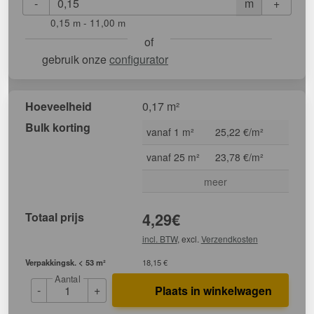
-
+
m
0,15 m - 11,00 m
of
gebruik onze
configurator
Hoeveelheid
0,17 m²
Bulk korting
vanaf 1 m²
25,22 €/m²
vanaf 25 m²
23,78 €/m²
meer
Totaal prijs
4,29
€
incl. BTW
, excl.
Verzendkosten
Verpakkingsk. < 53 m²
18,15 €
Aantal
-
+
Plaats in winkelwagen