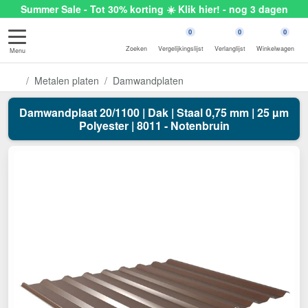
Summer Sale - Tot 30% korting ☀️ Klik hier! - nog 3 dagen
0
0
0
Zoeken
Vergelijkingslijst
Verlanglijst
Winkelwagen
Menu
Metalen platen
Damwandplaten
Damwandplaat 20/1100 | Dak | Staal 0,75 mm | 25 µm
Polyester | 8011 - Notenbruin