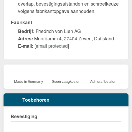
overlap, bevestigingsafstanden en schroefkeuze
volgens fabrikantopgave aanhouden.
Fabrikant
Bedrijf:
Friedrich von Lien AG
Adres:
Moordamm 4, 27404 Zeven, Duitsland
E-mail:
[email protected]
Made in Germany
Geen zaagkosten
Achteraf betalen
Toebehoren
Bevestiging