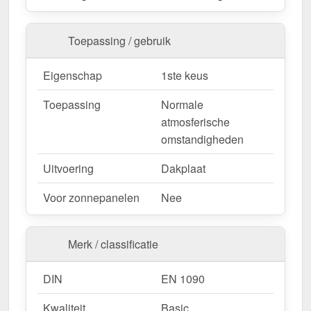
nu en profiteer van een snelle levering!
Toepassing / gebruik
Wegens maatwerk / customisatie van herroepingsrecht uitgezonderd
Eigenschap
1ste keus
Toepassing
Normale
atmosferische
omstandigheden
Uitvoering
Dakplaat
Voor zonnepanelen
Nee
Merk / classificatie
DIN
EN 1090
Kwaliteit
Basic