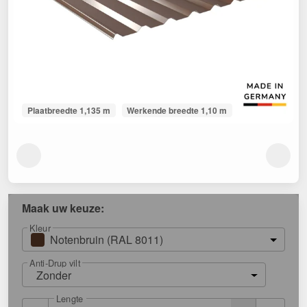
Plaatbreedte 1,135 m
Werkende breedte 1,10 m
Maak uw keuze:
Kleur
Notenbruin (RAL 8011)
Anti-Drup vilt
Zonder
Lengte