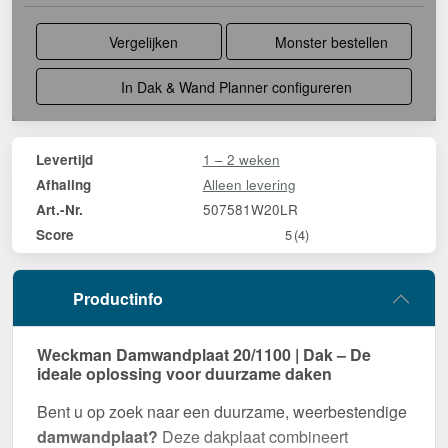
Vergelijken
Monster bestellen
In Dak & Wand Planner configureren
1 – 2 weken
Levertijd
Alleen levering
Afhaling
507581W20LR
Art.-Nr.
Score
5
(4)
Productinfo
Weckman Damwandplaat 20/1100 | Dak – De
ideale oplossing voor duurzame daken
Bent u op zoek naar een duurzame, weerbestendige
damwandplaat?
Deze dakplaat combineert