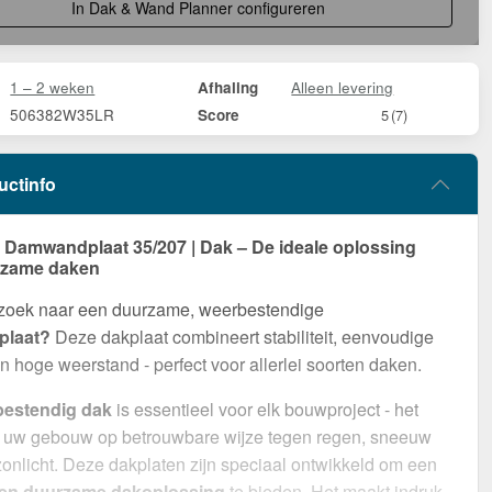
In Dak & Wand Planner configureren
1 – 2 weken
Alleen levering
Afhaling
506382W35LR
Score
5
(7)
uctinfo
amwandplaat 35/207 | Dak – De ideale oplossing
rzame daken
 zoek naar een duurzame, weerbestendige
laat?
Deze dakplaat combineert stabiliteit, eenvoudige
 hoge weerstand - perfect voor allerlei soorten daken.
bestendig dak
is essentieel voor elk bouwproject - het
 uw gebouw op betrouwbare wijze tegen regen, sneeuw
zonlicht. Deze dakplaten zijn speciaal ontwikkeld om een
 en duurzame dakoplossing
te bieden. Het maakt indruk