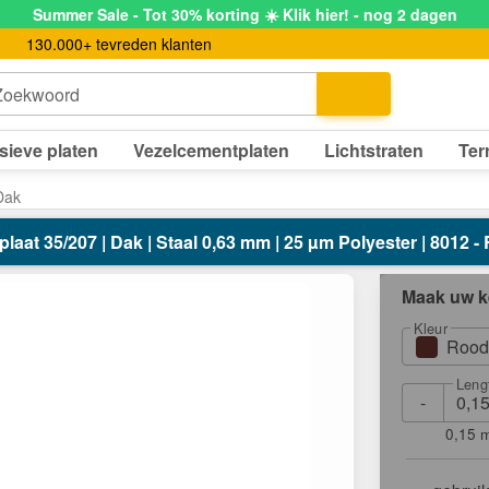
Summer Sale - Tot 30% korting ☀️ Klik hier! - nog 2 dagen
130.000+ tevreden klanten
Zoekwoord
sieve platen
Vezelcementplaten
Lichtstraten
Ter
Dak
aat 35/207 | Dak | Staal 0,63 mm | 25 µm Polyester | 8012 -
Maak uw k
Kleur
Rood
Leng
-
0,15 