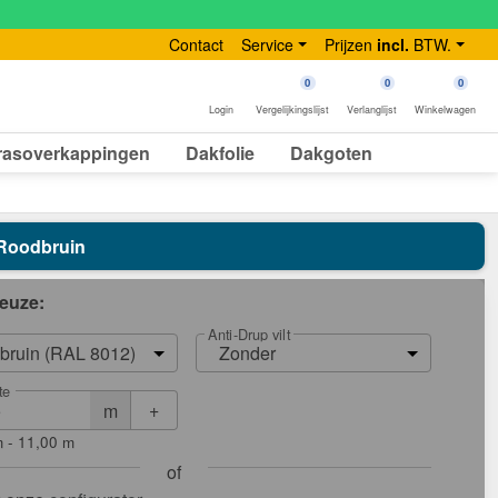
Contact
Service
Prijzen
incl.
BTW.
0
0
0
Login
Vergelijkingslijst
Verlanglijst
Winkelwagen
rasoverkappingen
Dakfolie
Dakgoten
 Roodbruin
euze:
Anti-Drup vilt
bruin (RAL 8012)
Zonder
te
+
m
m - 11,00 m
of