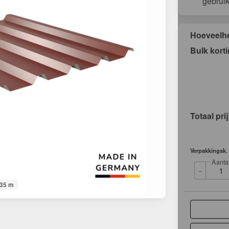
gebrui
Hoeveelh
Bulk kort
Totaal pri
Verpakkingsk.
Aanta
-
035 m