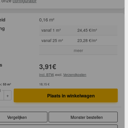
k onze
configurator
eid
0,16 m²
ing
vanaf 1 m²
24,45 €/m²
vanaf 25 m²
23,28 €/m²
meer
js
3,91
€
incl. BTW
, excl.
Verzendkosten
 < 53 m²
18,15 €
l
+
Plaats in winkelwagen
Vergelijken
Monster bestellen