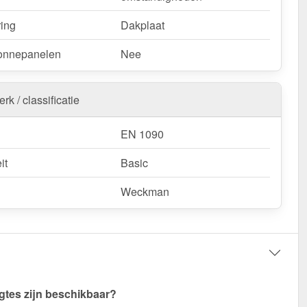
ring
Dakplaat
onnepanelen
Nee
rk / classificatie
EN 1090
it
Basic
Weckman
gtes zijn beschikbaar?