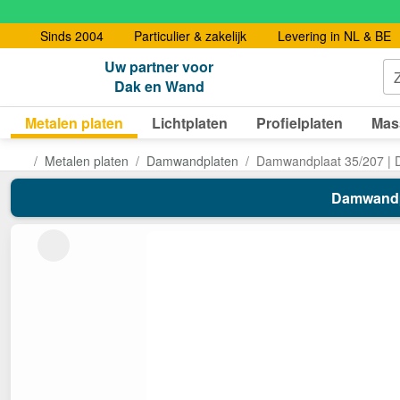
Sinds 2004
Particulier & zakelijk
Levering in NL & BE
Uw partner voor
Dak en Wand
Metalen platen
Lichtplaten
Profielplaten
Mas
Metalen platen
Damwandplaten
Damwandplaat 35/207 | 
Damwandpl