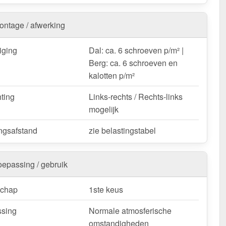
 Damwandplaat 35/207 | Dak – Snelle levering & met 10
tie!
ontage / afwerking
weerbestendig, op maat gemaakt - bestel nu en profiteer
elle levering!
iging
Dal: ca. 6 schroeven p/m² |
Berg: ca. 6 schroeven en
k / customisatie van herroepingsrecht uitgezonderd
kalotten p/m²
hting
Links-rechts / Rechts-links
mogelijk
ngsafstand
zie belastingstabel
oepassing / gebruik
schap
1ste keus
sing
Normale atmosferische
omstandigheden