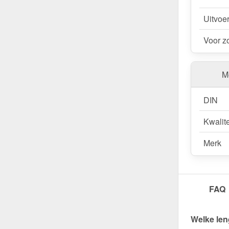
Uitvoe
Voor z
Me
DIN
Kwalite
Merk
FAQ
Welke len