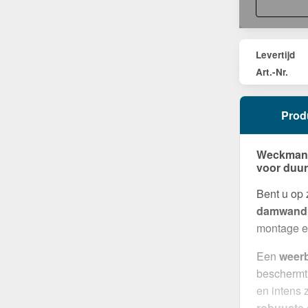
Levertijd
Art.-Nr.
Prod
Weckman D
voor duu
Bent u op
damwandp
montage en
Een
weer
beschermt
en intens 
robuuste