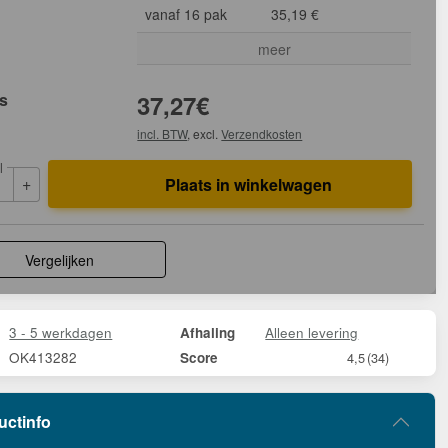
vanaf 16 pak
35,19 €
meer
js
37,27
€
incl. BTW
, excl.
Verzendkosten
l
+
Plaats in winkelwagen
Vergelijken
3 - 5 werkdagen
Alleen levering
Afhaling
OK413282
Score
4,5
(34)
uctinfo