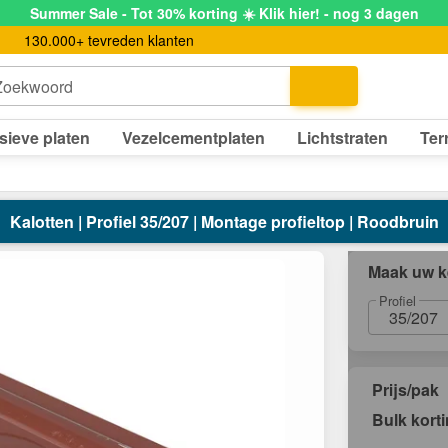
Summer Sale - Tot 30% korting ☀️ Klik hier! - nog 3 dagen
130.000+ tevreden klanten
Zoekwoord
sieve platen
Vezelcementplaten
Lichtstraten
Ter
Kalotten | Profiel 35/207 | Montage profieltop | Roodbruin
Maak uw k
Profiel
35/207
Prijs/pak
Bulk kort