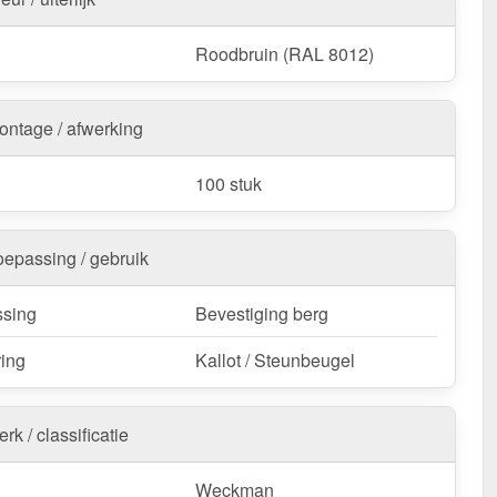
Roodbruin (RAL 8012)
ontage / afwerking
100 stuk
oepassing / gebruik
sing
Bevestiging berg
ring
Kallot / Steunbeugel
rk / classificatie
Weckman