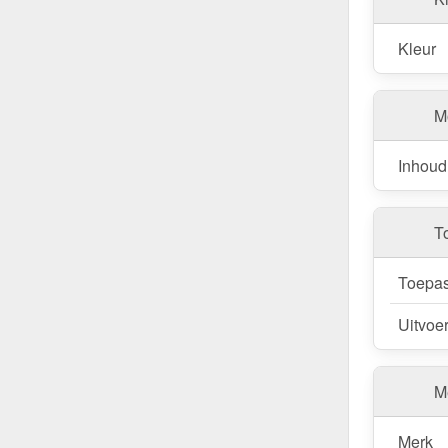
Kleur
M
Inhoud
T
Toepas
Uitvoe
Me
Merk