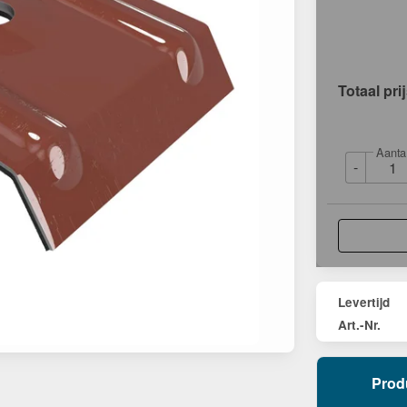
Totaal pri
Aanta
-
Levertijd
Art.-Nr.
Prod