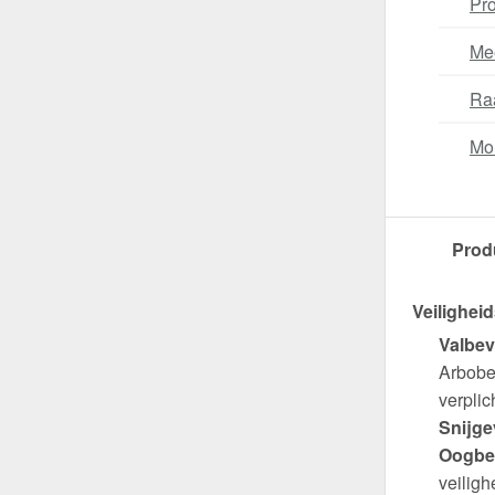
Pro
Me
Ra
Mo
Prod
Veiligheid
Valbev
Arbobes
verplich
Snijge
Oogbe
veiligh