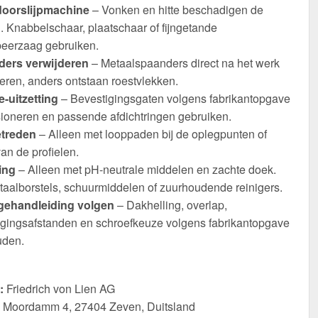
oorslijpmachine
– Vonken en hitte beschadigen de
. Knabbelschaar, plaatschaar of fijngetande
eerzaag gebruiken.
ers verwijderen
– Metaalspaanders direct na het werk
eren, anders ontstaan roestvlekken.
-uitzetting
– Bevestigingsgaten volgens fabrikantopgave
ioneren en passende afdichtringen gebruiken.
etreden
– Alleen met looppaden bij de oplegpunten of
an de profielen.
ing
– Alleen met pH-neutrale middelen en zachte doek.
taalborstels, schuurmiddelen of zuurhoudende reinigers.
ehandleiding volgen
– Dakhelling, overlap,
igingsafstanden en schroefkeuze volgens fabrikantopgave
den.
:
Friedrich von Lien AG
Moordamm 4, 27404 Zeven, Duitsland