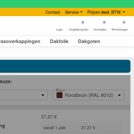
Contact
Service
Prijzen
incl.
BTW.
0
0
0
Login
Vergelijkingslijst
Verlanglijst
Winkelwagen
rasoverkappingen
Dakfolie
Dakgoten
euze:
Kleur
Roodbruin (RAL 8012)
37,27
€
ing
vanaf 1 pak
37,27 €