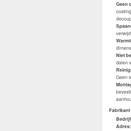
Geen d
coating
decoup
Spaand
verwijd
Warmte
dimens
Niet b
dalen v
Reinig
Geen s
Montag
bevest
aanhou
Fabrikant
Bedrijf
Adres: