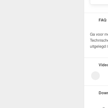
FAQ
Ga voor m
Technische
uitgelegd 
Vide
Down