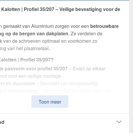
alotten | Profiel 35/207 – Veilige bevestiging voor de
en gemaakt van Aluminium zorgen voor een
betrouwbare
ng op de bergen van dakplaten
. Ze verdelen de
uk van de schroeven optimaal en voorkomen zo
ng van het plaatmetaal..
lotten | Profiel 35/207?
te pasvorm voor profiel 35/207
– Exact op elkaar
emd voor een veilige montage.
st en duurzaam
– Gemaakt van hoogwaardig}.
ieve bescherming
– Voorkomt het binnendringen van
ij de schroefpunten.
Toon meer
sche verpakking
– 100 stuk in een set voor efficiënte
king.
ur gecoördineerd
– In Roodbruin (RAL 8012) voor een
ud
eus uiterlijk.