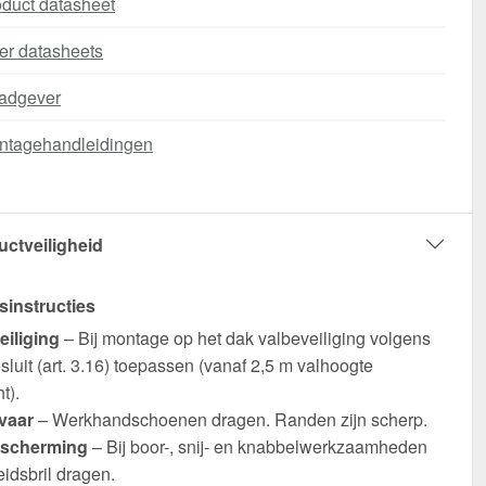
duct datasheet
er datasheets
adgever
ntagehandleidingen
uctveiligheid
sinstructies
eiliging
– Bij montage op het dak valbeveiliging volgens
luit (art. 3.16) toepassen (vanaf 2,5 m valhoogte
t).
vaar
– Werkhandschoenen dragen. Randen zijn scherp.
scherming
– Bij boor-, snij- en knabbelwerkzaamheden
eidsbril dragen.