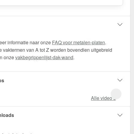
eer informatie naar onze
FAQ voor metalen-platen
.
 vaktermen van A tot Z worden bovendien uitgebreid
in onze
vakbegrippenlijst-dak-wand
.
os
Alle video‘s
loads