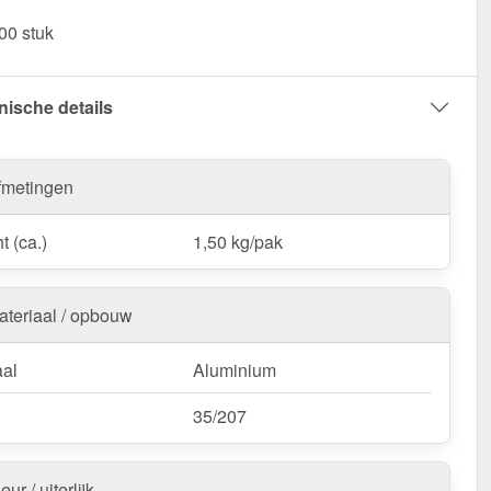
Kalotten | Profiel 35/207 - Veilig vastzetten & optimaal
00 stuk
en!
nische details
fmetingen
t (ca.)
1,50 kg/pak
ateriaal / opbouw
aal
Aluminium
35/207
eur / uiterlijk