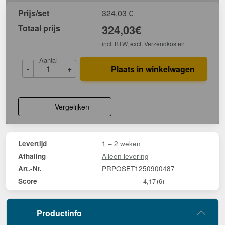
Prijs/set
324,03
€
Totaal prijs
324,03
€
incl. BTW
, excl.
Verzendkosten
Aantal
-
+
Plaats in winkelwagen
Vergelijken
1 – 2 weken
Levertijd
Alleen levering
Afhaling
PRPOSET1250900487
Art.-Nr.
Score
4,17
(6)
Productinfo