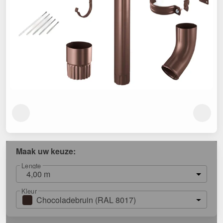
Maak uw keuze:
Lengte
4,00 m
Kleur
Chocoladebruin (RAL 8017)