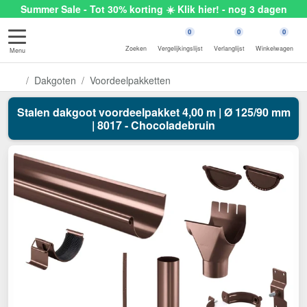
Summer Sale - Tot 30% korting ☀️ Klik hier! - nog 3 dagen
0
0
0
Zoeken
Vergelijkingslijst
Verlanglijst
Winkelwagen
Menu
Dakgoten
Voordeelpakketten
Stalen dakgoot voordeelpakket 4,00 m | Ø 125/90 mm
| 8017 - Chocoladebruin