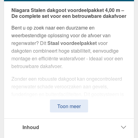
Niagara Stalen dakgoot voordeelpakket 4,00 m –
De complete set voor een betrouwbare dakafvoer
Bent u op zoek naar een duurzame en
weerbestendige oplossing voor de afvoer van
regenwater? Dit
Staal voordeelpakket
voor
dakgoten combineert hoge stabiliteit, eenvoudige
montage en efficiënte waterafvoer - ideaal voor een
betrouwbare dakafvoer.
Zonder een robuuste dakgoot kan ongecontroleerd
regenwater schade veroorzaken aan gevels,
funderingen en buitenfaciliteiten. Dit gootsysteem is
speciaal ontwikkeld om een
veilige en duurzame
Toon meer
afwateringsoplossing
te bieden. Het maakt indruk
met zijn hoge weerstand, doordachte ontwerp en
eenvoudige installatie.
Inhoud
Gemaakt van
Staal
met
50 µm Polyurethan