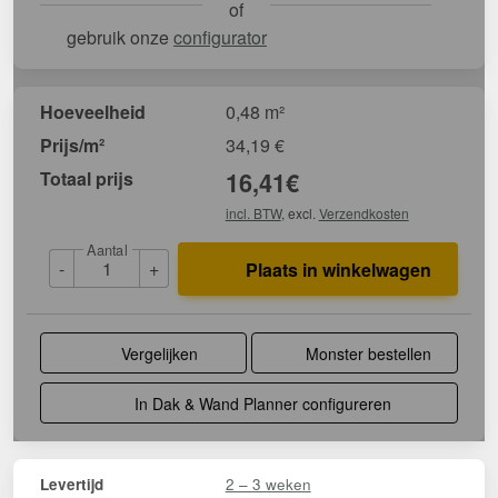
of
gebruik onze
configurator
Hoeveelheid
0,48 m²
Prijs/m²
34,19
€
Totaal prijs
16,41
€
incl. BTW
, excl.
Verzendkosten
Aantal
-
+
Plaats in winkelwagen
Vergelijken
Monster bestellen
In Dak & Wand Planner configureren
2 – 3 weken
Levertijd