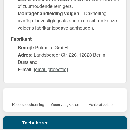
of zuurhoudende reinigers.
Montagehandleiding volgen
– Dakhelling,
overlap, bevestigingsafstanden en schroefkeuze
volgens fabrikantopgave aanhouden.
Fabrikant
Bedrijf:
Polmetal GmbH
Adres:
Landsberger Str. 226, 12623 Berlin,
Duitsland
E-mail:
[email protected]
Kopersbescherming
Geen zaagkosten
Achteraf betalen
Toebehoren