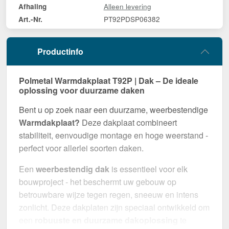
Alleen levering
Afhaling
PT92PDSP06382
Art.-Nr.
Productinfo
Polmetal Warmdakplaat T92P | Dak – De ideale
oplossing voor duurzame daken
Bent u op zoek naar een duurzame, weerbestendige
Warmdakplaat?
Deze dakplaat combineert
stabiliteit, eenvoudige montage en hoge weerstand -
perfect voor allerlei soorten daken.
Een
weerbestendig dak
is essentieel voor elk
bouwproject - het beschermt uw gebouw op
betrouwbare wijze tegen regen, sneeuw en intens
zonlicht. Deze dakplaten zijn speciaal ontwikkeld om
een
robuuste en duurzame dakoplossing
te