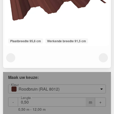
Plaatbreedte 95,6 cm
Werkende breedte 91,5 cm
Maak uw keuze:
Kleur
Roodbruin (RAL 8012)
Lengte
-
+
m
0,50 m - 12,00 m