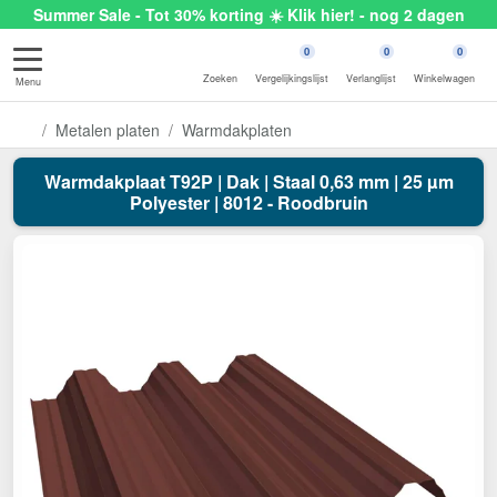
Summer Sale - Tot 30% korting ☀️ Klik hier! - nog 2 dagen
0
0
0
Zoeken
Vergelijkingslijst
Verlanglijst
Winkelwagen
Menu
Metalen platen
Warmdakplaten
Warmdakplaat T92P | Dak | Staal 0,63 mm | 25 µm
Polyester | 8012 - Roodbruin