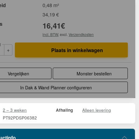
eid
0,48 m²
34,19
€
js
16,41
€
incl. BTW
, excl.
Verzendkosten
l
+
Plaats in winkelwagen
Vergelijken
Monster bestellen
In Dak & Wand Planner configureren
2 – 3 weken
Alleen levering
Afhaling
PT92PDSP06382
uctinfo