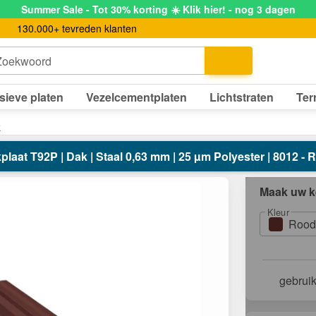
Summer Sale - Tot 30% korting ☀️ Klik hier! - nog 3 dagen
130.000+ tevreden klanten
Zoekwoord
sieve platen
Vezelcementplaten
Lichtstraten
Ter
k
aat T92P | Dak | Staal 0,63 mm | 25 µm Polyester | 8012 -
Maak uw k
Kleur
Rood
gebrui