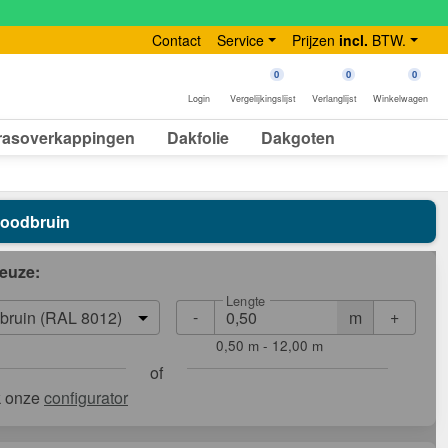
Contact
Service
Prijzen
incl.
BTW.
0
0
0
Login
Vergelijkingslijst
Verlanglijst
Winkelwagen
rasoverkappingen
Dakfolie
Dakgoten
 Roodbruin
euze:
Lengte
-
+
m
bruin (RAL 8012)
0,50 m - 12,00 m
of
k onze
configurator