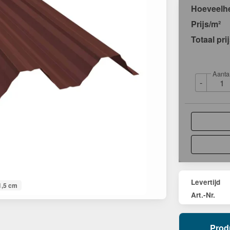
Hoeveelh
Prijs/m²
Totaal pri
Aanta
-
Levertijd
1,5 cm
Art.-Nr.
Prod