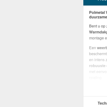
Polmetal 
duurzame
Bent u op
Warmdakp
montage en
Een
weer
beschermt
en intens 
robuuste
met eenvo
coating.
Gemaakt 
een robuu
effectiev
Tech
efficiënte