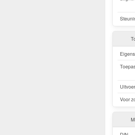
Steuni
T
Eigen
Toepas
Uitvoe
Voor z
Me
DIN