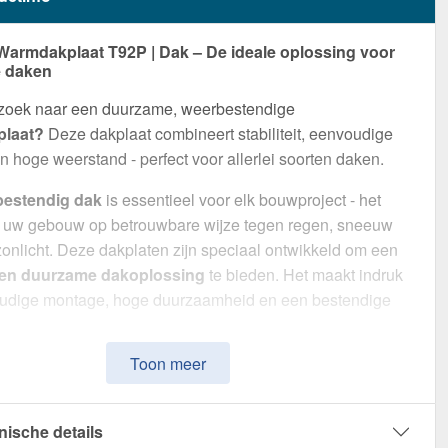
Warmdakplaat T92P | Dak – De ideale oplossing voor
 daken
 zoek naar een duurzame, weerbestendige
laat?
Deze dakplaat combineert stabiliteit, eenvoudige
 hoge weerstand - perfect voor allerlei soorten daken.
bestendig dak
is essentieel voor elk bouwproject - het
 uw gebouw op betrouwbare wijze tegen regen, sneeuw
zonlicht. Deze dakplaten zijn speciaal ontwikkeld om een
 en duurzame dakoplossing
te bieden. Het maakt indruk
udige montage, hoge duurzaamheid en een bestendige
Toon meer
van
Staal
met een
materiaaldikte van 0,63 mm
, biedt het
ste dakoplossing. De
plaatbreedte van 95,6 cm
en de
e werkende breedte van 91,5 cm
maken een snelle en
nische details
 montage mogelijk. Dankzij de
25 µm polyester coating
in