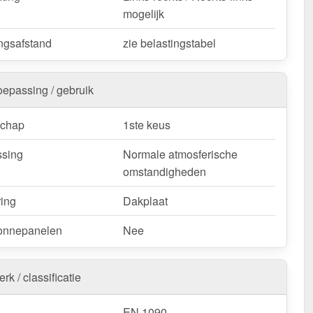
mogelijk
ngsafstand
zie belastingstabel
oepassing / gebruik
schap
1ste keus
sing
Normale atmosferische
omstandigheden
ring
Dakplaat
onnepanelen
Nee
rk / classificatie
EN 1090