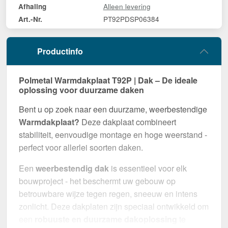
Alleen levering
Afhaling
PT92PDSP06384
Art.-Nr.
Productinfo
Polmetal Warmdakplaat T92P | Dak – De ideale
oplossing voor duurzame daken
Bent u op zoek naar een duurzame, weerbestendige
Warmdakplaat?
Deze dakplaat combineert
stabiliteit, eenvoudige montage en hoge weerstand -
perfect voor allerlei soorten daken.
Een
weerbestendig dak
is essentieel voor elk
bouwproject - het beschermt uw gebouw op
betrouwbare wijze tegen regen, sneeuw en intens
zonlicht. Deze dakplaten zijn speciaal ontwikkeld om
een
robuuste en duurzame dakoplossing
te