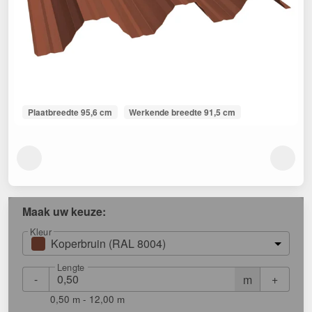
Plaatbreedte 95,6 cm
Werkende breedte 91,5 cm
Maak uw keuze:
Kleur
Koperbruin (RAL 8004)
Lengte
-
+
m
0,50 m - 12,00 m