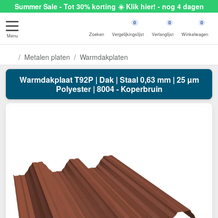
Summer Sale - Tot 30% korting ☀️ Klik hier! - nog 4 dagen
0
0
0
Zoeken
Vergelijkingslijst
Verlanglijst
Winkelwagen
Menu
Metalen platen
Warmdakplaten
Warmdakplaat T92P | Dak | Staal 0,63 mm | 25 µm
Polyester | 8004 - Koperbruin