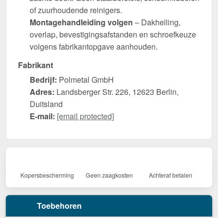
of zuurhoudende reinigers.
Montagehandleiding volgen
– Dakhelling,
overlap, bevestigingsafstanden en schroefkeuze
volgens fabrikantopgave aanhouden.
Fabrikant
Bedrijf:
Polmetal GmbH
Adres:
Landsberger Str. 226, 12623 Berlin,
Duitsland
E-mail:
[email protected]
Kopersbescherming
Geen zaagkosten
Achteraf betalen
Toebehoren