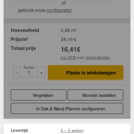
of
gebruik onze
configurator
Hoeveelheid
0,48 m²
Prijs/m²
34,19
€
Totaal prijs
16,41
€
incl. BTW
, excl.
Verzendkosten
Aantal
-
+
Plaats in winkelwagen
Vergelijken
Monster bestellen
In Dak & Wand Planner configureren
2 – 3 weken
Levertijd