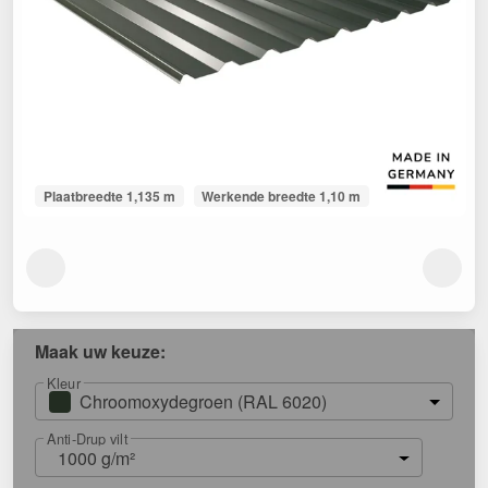
Plaatbreedte 1,135 m
Werkende breedte 1,10 m
Maak uw keuze:
Kleur
Chroomoxydegroen (RAL 6020)
Anti-Drup vilt
1000 g/m²