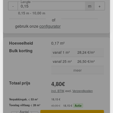
Lengte
-
+
m
0,15 m - 10,00 m
of
gebruik onze
configurator
Hoeveelheid
0,17 m²
Bulk korting
vanaf 1 m²
28,24 €/m²
vanaf 25 m²
26,50 €/m²
meer
Totaal prijs
4,80
€
incl. BTW
, excl.
Verzendkosten
Verpakkingsk. < 53 m²
18,15 €
Toeslag viltlaag < 28 m²
49,99 €
18,15 €
Actie
Aantal