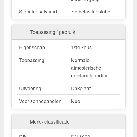
Bestel nu Damwandplaat 20/1100 | Dak | Anti-
Steuningsafstand
zie belastingstabel
Drup 1000 g/m² – Snelle levering & met 10 jaar
garantie!
Toepassing / gebruik
Duurzaam, weerbestendig, op maat gemaakt - bestel
nu en profiteer van een snelle levering!
Eigenschap
1ste keus
Wegens maatwerk / customisatie van herroepingsrecht uitgezonderd
Toepassing
Normale
atmosferische
omstandigheden
Uitvoering
Dakplaat
Voor zonnepanelen
Nee
Merk / classificatie
DIN
EN 1090