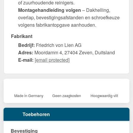
of zuurhoudende reinigers.
Montagehandleiding volgen
– Dakhelling,
overlap, bevestigingsafstanden en schroefkeuze
volgens fabrikantopgave aanhouden.
Fabrikant
Bedrijf:
Friedrich von Lien AG
Adres:
Moordamm 4, 27404 Zeven, Duitsland
E-mail:
[email protected]
Made in Germany
Geen zaagkosten
Hoogwaardig vilt
Toebehoren
Bevestiging