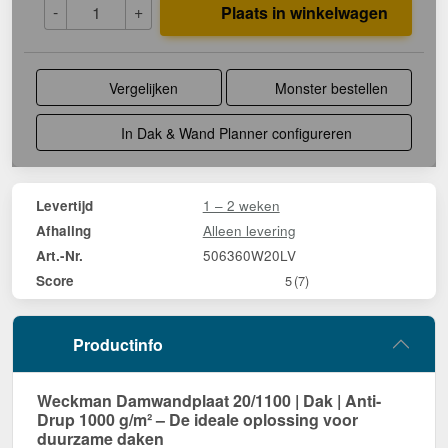
-
+
Plaats in winkelwagen
Vergelijken
Monster bestellen
In Dak & Wand Planner configureren
1 – 2 weken
Levertijd
Alleen levering
Afhaling
506360W20LV
Art.-Nr.
Score
5
(7)
Productinfo
Weckman Damwandplaat 20/1100 | Dak | Anti-
Drup 1000 g/m² – De ideale oplossing voor
duurzame daken