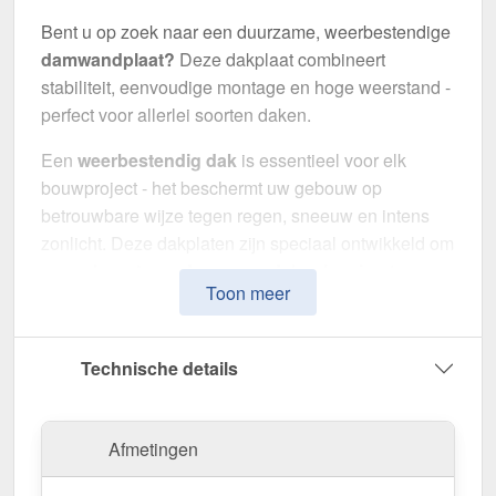
Bent u op zoek naar een duurzame, weerbestendige
damwandplaat?
Deze dakplaat combineert
stabiliteit, eenvoudige montage en hoge weerstand -
perfect voor allerlei soorten daken.
Een
weerbestendig dak
is essentieel voor elk
bouwproject - het beschermt uw gebouw op
betrouwbare wijze tegen regen, sneeuw en intens
zonlicht. Deze dakplaten zijn speciaal ontwikkeld om
een
robuuste en duurzame dakoplossing
te
Toon meer
bieden. Het maakt indruk met eenvoudige montage,
hoge duurzaamheid en een bestendige coating.
Technische details
Gemaakt van
Staal
met een
materiaaldikte van 0,63
mm
, biedt het een robuuste dakoplossing. De
plaatbreedte van 1,135 m
en de
effectieve
Afmetingen
werkende breedte van 1,10 m
maken een snelle en
efficiënte montage mogelijk. Dankzij de
25 µm