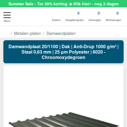
Summer Sale - Tot 30% korting ☀️ Klik hier! - nog 2 dagen
0
0
0
Zoeken
Vergelijkingslijst
Verlanglijst
Winkelwagen
Menu
Metalen platen
Damwandplaten
Damwandplaat 20/1100 | Dak | Anti-Drup 1000 g/m² |
Staal 0,63 mm | 25 µm Polyester | 6020 -
Chroomoxydegroen