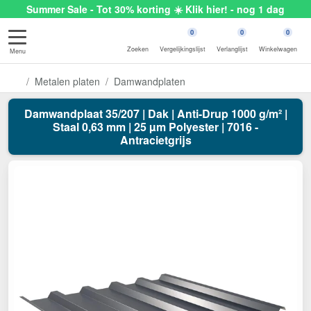
Summer Sale - Tot 30% korting ☀️ Klik hier! - nog 1 dag
0
0
0
Zoeken
Vergelijkingslijst
Verlanglijst
Winkelwagen
Menu
Metalen platen
Damwandplaten
Damwandplaat 35/207 | Dak | Anti-Drup 1000 g/m² |
Staal 0,63 mm | 25 µm Polyester | 7016 -
Antracietgrijs