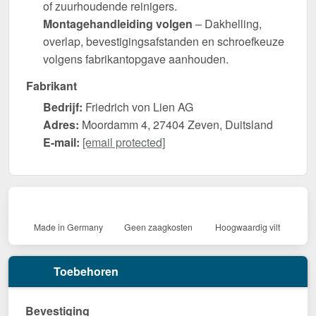
of zuurhoudende reinigers.
Montagehandleiding volgen
– Dakhelling,
overlap, bevestigingsafstanden en schroefkeuze
volgens fabrikantopgave aanhouden.
Fabrikant
Bedrijf:
Friedrich von Lien AG
Adres:
Moordamm 4, 27404 Zeven, Duitsland
E-mail:
[email protected]
Made in Germany
Geen zaagkosten
Hoogwaardig vilt
Toebehoren
Bevestiging