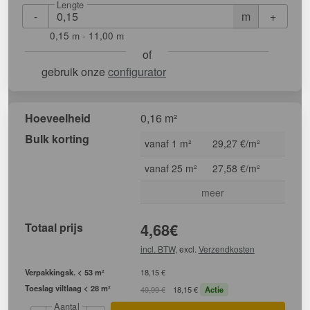
Lengte
-
+
m
0,15 m - 11,00 m
of
gebruik onze
configurator
Hoeveelheid
0,16 m²
Bulk korting
vanaf 1 m²
29,27 €/m²
vanaf 25 m²
27,58 €/m²
meer
Totaal prijs
4,68
€
incl. BTW
, excl.
Verzendkosten
Verpakkingsk. < 53 m²
18,15 €
Toeslag viltlaag < 28 m²
49,99 €
18,15 €
Actie
Aantal