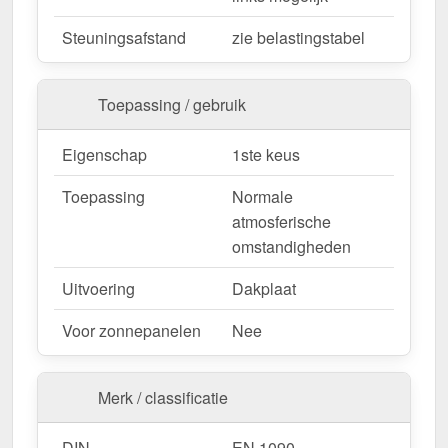
Bestel nu Damwandplaat 35/207 | Dak | Anti-Drup
Steuningsafstand
zie belastingstabel
1000 g/m² – Snelle levering & met 10 jaar
garantie!
Toepassing / gebruik
Duurzaam, weerbestendig, op maat gemaakt - bestel
nu en profiteer van een snelle levering!
Eigenschap
1ste keus
Wegens maatwerk / customisatie van herroepingsrecht uitgezonderd
Toepassing
Normale
atmosferische
omstandigheden
Uitvoering
Dakplaat
Voor zonnepanelen
Nee
Merk / classificatie
DIN
EN 1090