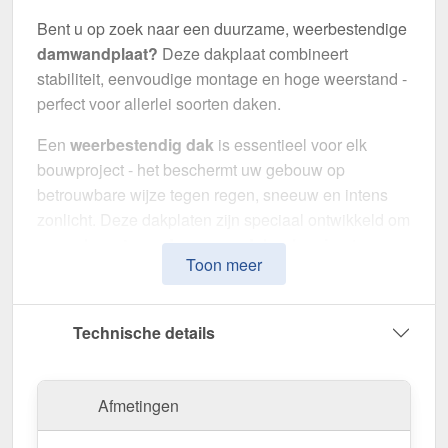
Bent u op zoek naar een duurzame, weerbestendige
damwandplaat?
Deze dakplaat combineert
stabiliteit, eenvoudige montage en hoge weerstand -
perfect voor allerlei soorten daken.
Een
weerbestendig dak
is essentieel voor elk
bouwproject - het beschermt uw gebouw op
betrouwbare wijze tegen regen, sneeuw en intens
zonlicht. Deze dakplaten zijn speciaal ontwikkeld om
een
robuuste en duurzame dakoplossing
te
Toon meer
bieden. Het maakt indruk met eenvoudige montage,
hoge duurzaamheid en een bestendige coating.
Technische details
Gemaakt van
Staal
met een
materiaaldikte van 0,63
mm
, biedt het een robuuste dakoplossing. De
plaatbreedte van 1,07 m
en de
effectieve
Afmetingen
werkende breedte van 1,035 m
maken een snelle
en efficiënte montage mogelijk. Dankzij de
25 µm