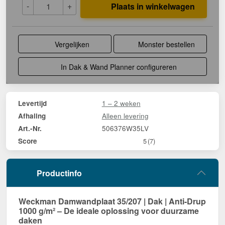
-
+
Plaats in winkelwagen
Vergelijken
Monster bestellen
In Dak & Wand Planner configureren
1 – 2 weken
Levertijd
Alleen levering
Afhaling
506376W35LV
Art.-Nr.
Score
5
(7)
Productinfo
Weckman Damwandplaat 35/207 | Dak | Anti-Drup
1000 g/m² – De ideale oplossing voor duurzame
daken