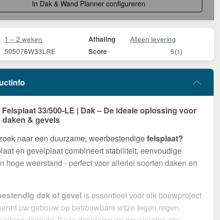
In Dak & Wand Planner configureren
1 – 2 weken
Alleen levering
Afhaling
505076W33LRE
Score
5
(1)
uctinfo
elsplaat 33/500-LE | Dak – De ideale oplossing voor
 daken & gevels
 zoek naar een duurzame, weerbestendige
felsplaat?
aat en gevelplaat combineert stabiliteit, eenvoudige
 hoge weerstand - perfect voor allerlei soorten daken en
estendig dak of gevel
is essentieel voor elk bouwproject
chermt uw gebouw op betrouwbare wijze tegen regen,
intens zonlicht. Deze dakplaten en gevelplaten zijn