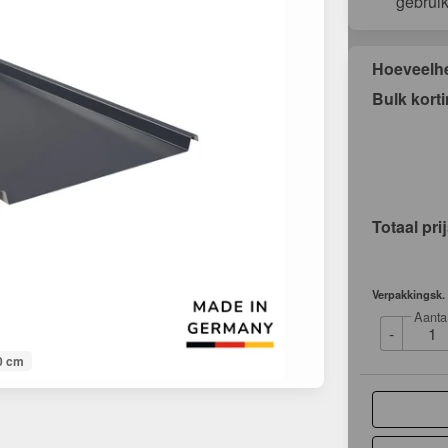
gebrui
Hoeveelh
Bulk kort
Totaal pri
Verpakkingsk.
Aanta
-
0 cm