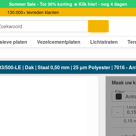
Summer Sale - Tot 30% korting ☀️ Klik hier! - nog 4 dagen
130.000+ tevreden klanten
Zoekwoord
sieve platen
Vezelcementplaten
Lichtstraten
Ter
33/500-LE | Dak | Staal 0,50 mm | 25 µm Polyester | 7016 - Ant
Maak uw k
Kleur
Antr
Leng
-
0,15 m