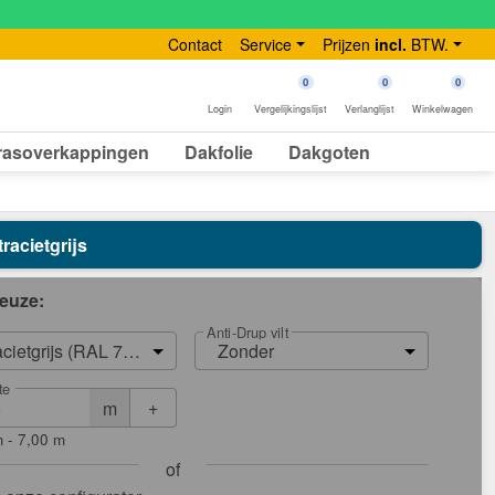
Contact
Service
Prijzen
incl.
BTW.
0
0
0
Login
Vergelijkingslijst
Verlanglijst
Winkelwagen
rasoverkappingen
Dakfolie
Dakgoten
racietgrijs
euze:
Anti-Drup vilt
acietgrijs (RAL 7016)
Zonder
te
+
m
 - 7,00 m
of