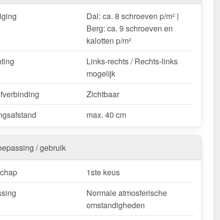
k worden ingekort door deze te zagen.
iging
Dal: ca. 8 schroeven p/m² |
Felsplaat 33/500-LE | Dak – Snelle levering & met 10
Berg: ca. 9 schroeven en
tie!
kalotten p/m²
weerbestendig, op maat gemaakt - bestel nu en profiteer
elle levering!
hting
Links-rechts / Rechts-links
mogelijk
k / customisatie van herroepingsrecht uitgezonderd
fverbinding
Zichtbaar
ngsafstand
max. 40 cm
oepassing / gebruik
schap
1ste keus
sing
Normale atmosferische
omstandigheden