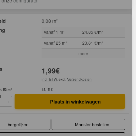
k onze
configurator
eid
0,08 m²
ing
vanaf 1 m²
24,85 €/m²
vanaf 25 m²
23,61 €/m²
meer
js
1,99
€
incl. BTW
, excl.
Verzendkosten
 < 53 m²
18,15 €
l
+
Plaats in winkelwagen
Vergelijken
Monster bestellen