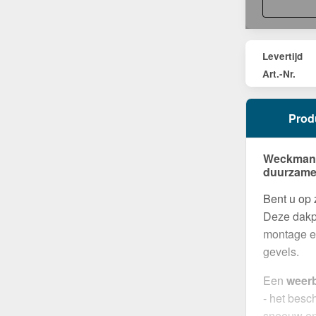
Levertijd
Art.-Nr.
Prod
Weckman F
duurzame
Bent u op
Deze dakpl
montage en
gevels.
Een
weerb
- het bes
sneeuw en 